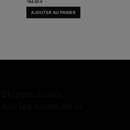
194,00 €
AJOUTER AU PANIER
A.G.E. INTERRUPTER ADVANCED
Skinceuticals :
sur les soins de la