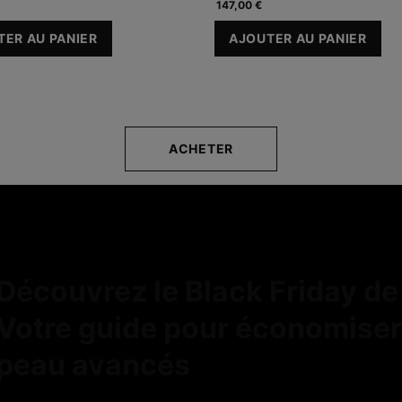
147,00 €
TER AU PANIER
AJOUTER AU PANIER
NE C PURE
HA INTENSIFIER MULTI-GLYCAN
P-TIOX
ACHETER
Découvrez le Black Friday de 
Votre guide pour économiser 
peau avancés