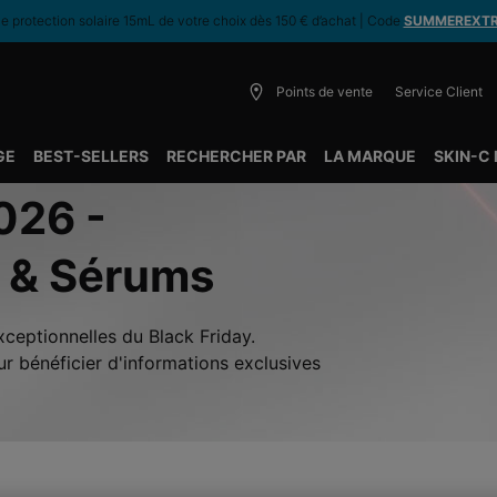
 protection solaire 15mL de votre choix dès 150 € d’achat | Code
SUMMEREXT
Points de vente
Service Client
GE
BEST-SELLERS
RECHERCHER PAR
LA MARQUE
SKIN-C
026 -
 & Sérums
xceptionnelles du Black Friday.
r bénéficier d'informations exclusives