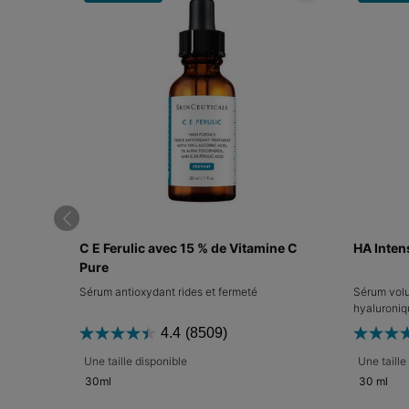
C E Ferulic avec 15 % de Vitamine C
HA Inten
Pure
Sérum antioxydant rides et fermeté
Sérum volu
hyaluroniq
4.4
(8509)
Une taille disponible
Une taille
30ml
30 ml