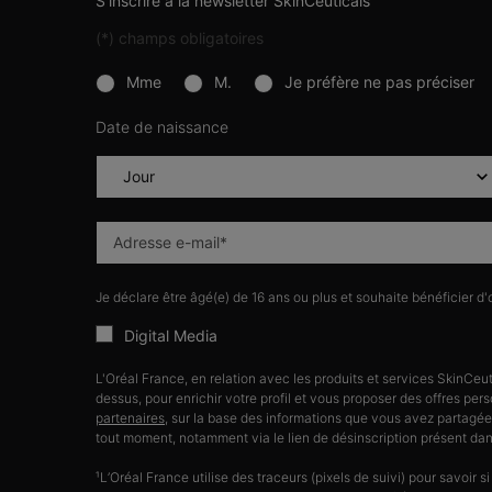
S’inscrire à la newsletter SkinCeuticals
(*)
champs obligatoires
newslettersignup.title.legend
Mme
M.
Je préfère ne pas préciser
Date de naissance
Adresse e-mail
*
Je déclare être âgé(e) de 16 ans ou plus et souhaite bénéficier d
Digital Media
L'Oréal France, en relation avec les produits et services SkinCeu
dessus, pour enrichir votre profil et vous proposer des offres pe
partenaires
, sur la base des informations que vous avez partagée
tout moment, notamment via le lien de désinscription présent d
¹L’Oréal France utilise des traceurs (pixels de suivi) pour savoir si