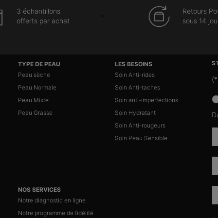
3 échantillons
Retours Po
offerts par achat
sous 14 jou
S
TYPE DE PEAU
LES BESOINS
Peau sèche
Soin Anti-rides
(*
Peau Normale
Soin Anti-taches
news
Peau Mixte
Soin anti-imperfections
Peau Grasse
Soin Hydratant
D
Soin Anti-rougeurs
Soin Peau Sensible
NOS SERVICES
Notre diagnostic en ligne
Notre programme de fidélité