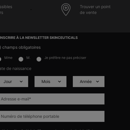
ssibles
Trouver un point
rs
de vente
’INSCRIRE À LA NEWSLETTER SKINCEUTICALS
)
champs obligatoires
Mme
M.
Je préfère ne pas préciser
lettersignup.title.legend
ate de naissance
Adresse e-mail
*
Numéro de téléphone portable