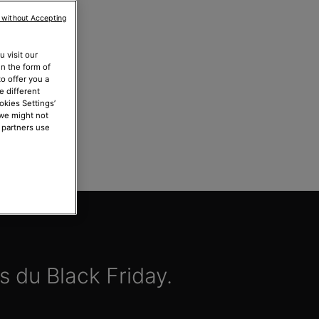
!
 without Accepting
 visit our
in the form of
0
0
5
4
5
4
o offer you a
e different
conds
okies Settings’
 we might not
 partners use
s du Black Friday.