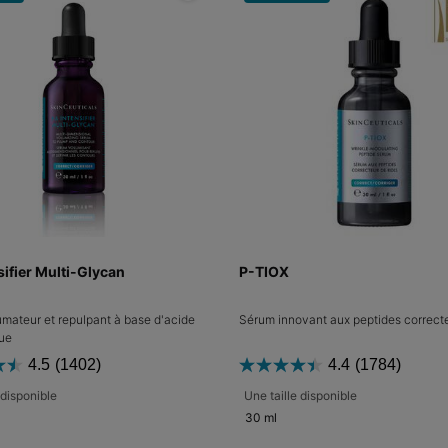
sifier Multi-Glycan
P-TIOX
mateur et repulpant à base d'acide
Sérum innovant aux peptides correcte
ue
4.5
(1402)
4.4
(1784)
 disponible
Une taille disponible
30 ml