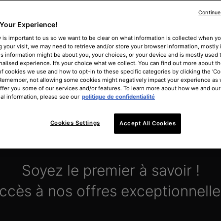
Le Black Friday arrive bientôt 
Continue
Your Experience!
 is important to us so we want to be clear on what information is collected when you
g your visit, we may need to retrieve and/or store your browser information, mostly 
0
5
0
5
0
0
0
0
0
6
0
6
0
0
0
0
0
4
0
4
0
4
0
4
0
5
0
5
1
1
is information might be about you, your choices, or your device and is mostly used t
alised experience. It’s your choice what we collect. You can find out more about th
ks
Days
Hours
Minutes
Se
of cookies we use and how to opt-in to these specific categories by clicking the ‘Co
 Remember, not allowing some cookies might negatively impact your experience as
offer you some of our services and/or features. To learn more about how we and our
al information, please see our
politique de confidentialité
VOIR TOUS NOS BEST-SELLERS
Cookies Settings
Accept All Cookies
Soyez le premier à savoir !
ccès à nos offres exceptionnelle