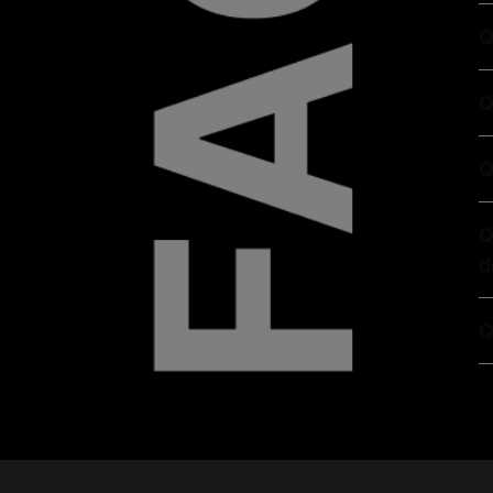
Q
Q
Q
Q
d
Q