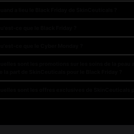
uand a lieu le Black Friday de SkinCeuticals ?
u'est-ce que le Black Friday ?
u'est-ce que le Cyber Monday ?
uelles sont les promotions sur les soins de la peau
e la part de SkinCeuticals pour le Black Friday ?
uelles sont les offres exclusives de SkinCeuticals 