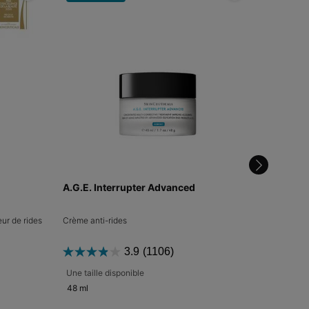
A.G.E. Interrupter Advanced
Routine
ur de rides
Crème anti-rides
C E Feruli
3.9
(1106)
Une taille disponible
Ancien pr
294,00 €
48 ml