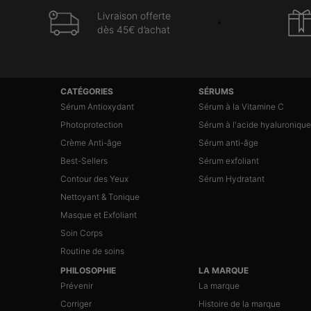
Livraison offerte
dès 45€ d’achat
Navigation du pied de page
CATÉGORIES
SÉRUMS
Sérum Antioxydant
Sérum à la Vitamine C
Photoprotection
Sérum à l'acide hyaluronique
Crème Anti-âge
Sérum anti-âge
Best-Sellers
Sérum exfoliant
Contour des Yeux
Sérum Hydratant
Nettoyant & Tonique
Masque et Exfoliant
Soin Corps
Routine de soins
PHILOSOPHIE
LA MARQUE
Prévenir
La marque
Corriger
Histoire de la marque