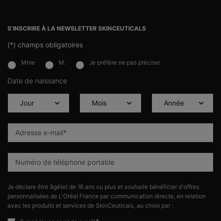
S’INSCRIRE À LA NEWSLETTER SKINCEUTICALS
(*)
champs obligatoires
Mme
M.
Je préfère ne pas préciser
newslettersignup.title.legend
Date de naissance
Adresse e-mail
*
Numéro de téléphone portable
Je déclare être âgé(e) de 16 ans ou plus et souhaite bénéficier d'offres
personnalisées de L'Oréal France par communication directe, en relation
avec les produits et services de SkinCeuticals, au choix par :