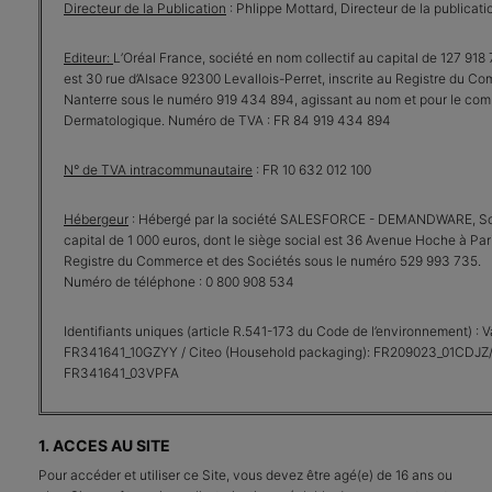
Directeur de la Publication
: Phlippe Mottard, Directeur de la publicati
Editeur:
L’Oréal France, société en nom collectif au capital de 127 918 715​​
est 30 rue d’Alsace 92300 Levallois-Perret, inscrite au Registre du C
Nanterre sous le numéro 919 434 894, agissant au nom et pour le com
Dermatologique. Numéro de TVA : FR 84 919 434 894
N° de TVA intracommunautaire
: FR 10 632 012 100
Hébergeur
: Hébergé par la société SALESFORCE - DEMANDWARE, Soc
capital de 1 000 euros, dont le siège social est 36 Avenue Hoche à Pa
Registre du Commerce et des Sociétés sous le numéro 529 993 735.
Numéro de téléphone : 0 800 908 534
Identifiants uniques (article R.541-173 du Code de l’environnement) : 
FR341641_10GZYY / Citeo (Household packaging): FR209023_01CDJZ/C
FR341641_03VPFA
1. ACCES AU SITE
Pour accéder et utiliser ce Site, vous devez être agé(e) de 16 ans ou