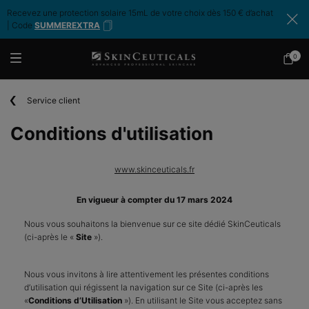
Recevez une protection solaire 15mL de votre choix dès 150 € d’achat
| Code
SUMMEREXTRA
0
Mon
0 produ
panier
Contenu principal
Service client
Conditions d'utilisation
www.skinceuticals.fr
En vigueur à compter du 17 mars 2024
Nous vous souhaitons la bienvenue sur ce site dédié SkinCeuticals
(ci-après le «
Site
»).
Nous vous invitons à lire attentivement les présentes conditions
d’utilisation qui régissent la navigation sur ce Site (ci-après les
«
Conditions d’Utilisation
»). En utilisant le Site vous acceptez sans