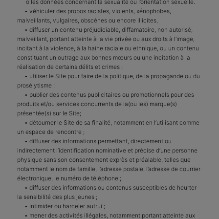
o les données concernant la sexualité ou l’orientation sexuelle.
• véhiculer des propos racistes, violents, xénophobes,
malveillants, vulgaires, obscènes ou encore illicites,
• diffuser un contenu préjudiciable, diffamatoire, non autorisé,
malveillant, portant atteinte à la vie privée ou aux droits à l’image,
incitant à la violence, à la haine raciale ou ethnique, ou un contenu
constituant un outrage aux bonnes mœurs ou une incitation à la
réalisation de certains délits et crimes ;
• utiliser le Site pour faire de la politique, de la propagande ou du
prosélytisme ;
• publier des contenus publicitaires ou promotionnels pour des
produits et/ou services concurrents de la(ou les) marque(s)
présentée(s) sur le Site;
• détourner le Site de sa finalité, notamment en l’utilisant comme
un espace de rencontre ;
• diffuser des informations permettant, directement ou
indirectement l’identification nominative et précise d’une personne
physique sans son consentement exprès et préalable, telles que
notamment le nom de famille, l’adresse postale, l’adresse de courrier
électronique, le numéro de téléphone ;
• diffuser des informations ou contenus susceptibles de heurter
la sensibilité des plus jeunes ;
• intimider ou harceler autrui ;
• mener des activités illégales, notamment portant atteinte aux