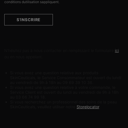
conditions dutilisation sappliquent.
S’INSCRIRE
Contactez-nous
N'hésitez pas à nous contacter en remplissant le formulaire
ici
ou en nous appelant.
Si vous avez une question relative aux produits
SkinCeuticals, le Service Consommateur est ouvert du lundi
au vendredi de 9h à 18h au 09 69 39 10 36.
Si vous avez une question relative à votre commande, le
Service Client est ouvert du lundi au vendredi de 9h à 18h
au 03 66 74 99 18.
Si vous recherchez un professionnel des soins de la peau
SkinCeuticals, veuillez utiliser notre
Storelocator
.