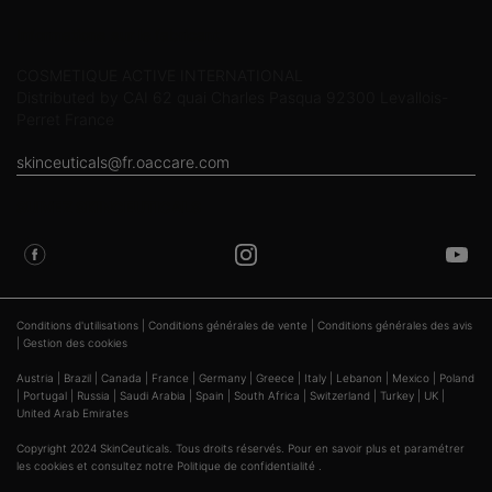
Informations sur le fabricant
COSMETIQUE ACTIVE INTERNATIONAL
Distributed by CAI 62 quai Charles Pasqua 92300 Levallois-
Perret France
skinceuticals@fr.oaccare.com
SUIVEZ SKINCEUTICALS
Conditions d'utilisations
|
Conditions générales de vente
|
Conditions générales des avis
|
Gestion des cookies
Austria
|
Brazil
|
Canada
|
France
|
Germany
|
Greece
|
Italy
|
Lebanon
|
Mexico
|
Poland
|
Portugal
|
Russia
|
Saudi Arabia
|
Spain
|
South Africa
|
Switzerland
|
Turkey
|
UK
|
United Arab Emirates
Copyright 2024 SkinCeuticals. Tous droits réservés. Pour en savoir plus et paramétrer
les cookies
et consultez notre
Politique de confidentialité
.