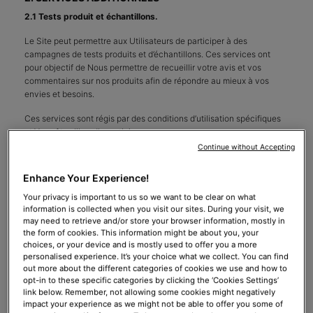
2.1 Tests produit et échantillons.
Le Site peut permettre aux Utilisateurs de participer à des
campagnes de tests produits et d’échantillons. Ces services ont
pour objectif de Nous permettre de recueillir votre avis et vos
commentaires sur nos produits afin de répondre au mieux à vos
envies et besoins.
Ces services sont régis par des conditions d’utilisation spécifiques
et Vous êtes libre d’y participer ou non.
Continue without Accepting
2.2 Réservation d’un rendez-vous (en boutique ou en ligne)
Enhance Your Experience!
Le Site peut Vous proposer de réserver un rendez-vous en ligne ou
en magasin avec un(e) conseiller(e) beauté de notre marque.
Your privacy is important to us so we want to be clear on what
information is collected when you visit our sites. During your visit, we
Afin de réserver un rendez-vous, Vous devrez sélectionner un type
may need to retrieve and/or store your browser information, mostly in
de service, une date et un horaire marqués comme disponibles
the form of cookies. This information might be about you, your
choices, or your device and is mostly used to offer you a more
auprès du conseiller(e) beauté sélectionné(e). Vous devrez
personalised experience. It’s your choice what we collect. You can find
renseigner vos prénom, nom, adresse e-mail ou votre numéro de
out more about the different categories of cookies we use and how to
téléphone (dans ce dernier cas, uniquement si vous souhaitez
opt-in to these specific categories by clicking the ‘Cookies Settings’
recevoir une confirmation et un rappel par SMS). Il Vous est possible
link below. Remember, not allowing some cookies might negatively
de modifier ou d’annuler ce rendez-vous à tout moment.
impact your experience as we might not be able to offer you some of