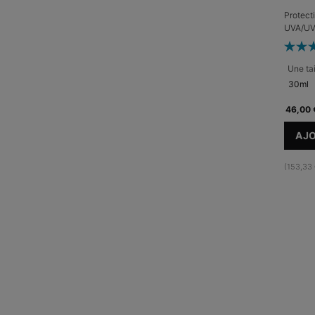
Protecti
UVA/UV
Une tai
30ml
46,00 
AJO
(153,33 