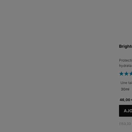
Brigh
Protecti
hydrata
Une tai
30ml
46,00 
AJO
(153,33 