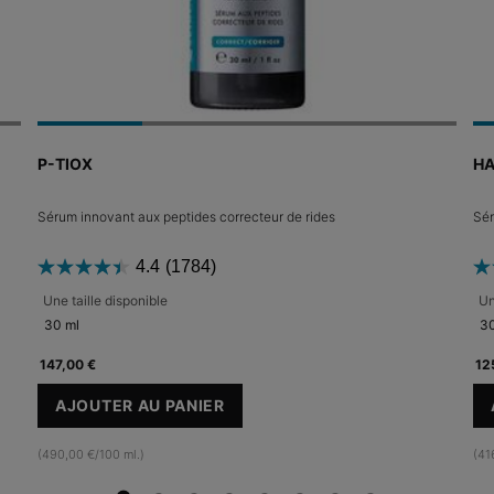
P-TIOX
HA
Sérum innovant aux peptides correcteur de rides
Sér
4.4
(1784)
Une taille disponible
Un
30 ml
30
147,00 €
12
AJOUTER AU PANIER
P-TIOX
(490,00 €/100 ml.)
(41