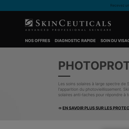
Recevez une
NOS OFFRES
DIAGNOSTIC RAPIDE
SOIN DU VISA
Contenu principal
PHOTOPROT
Les soins solaires à large spectre de 
l'apparition du photovieillissement. Sk
solaires anti-taches pour répondre à 
EN SAVOIR PLUS SUR LES PROTE
👁