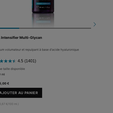
 Intensifier Multi-Glycan
P
um volumateur et repulpant à base d'acide hyaluronique
Crème anti-ri
visibles
4.5
(1401)
e taille disponible
Une taille d
 ml
48 ml
5,00 €
175,00 €
AJOUTER AU PANIER
HA INTENSIFIER MULTI-GLYCAN
AJOUTE
6,67 €/100 ml.)