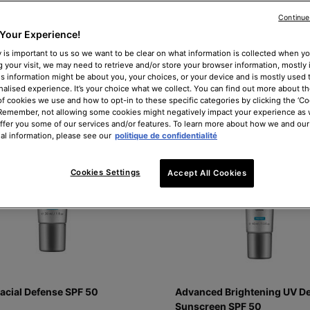
Continue
Your Experience!
Comparer les produits
 is important to us so we want to be clear on what information is collected when you
g your visit, we may need to retrieve and/or store your browser information, mostly 
is information might be about you, your choices, or your device and is mostly used t
alised experience. It’s your choice what we collect. You can find out more about th
of cookies we use and how to opt-in to these specific categories by clicking the ‘Co
BEST-SELLER
 Remember, not allowing some cookies might negatively impact your experience as
offer you some of our services and/or features. To learn more about how we and our
al information, please see our
politique de confidentialité
Cookies Settings
Accept All Cookies
Facial Defense SPF 50
Advanced Brightening UV D
Sunscreen SPF 50