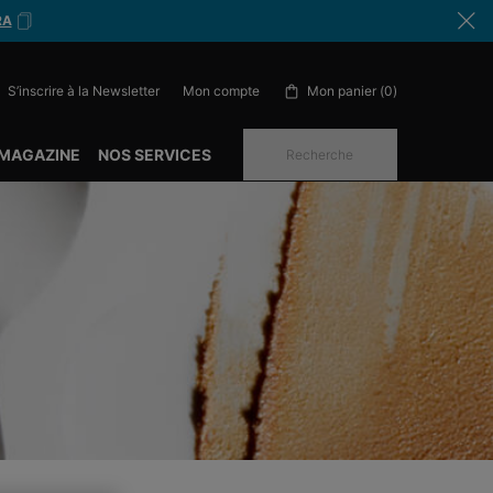
RA
S’inscrire à la Newsletter
Mon panier
0
Mon compte
0 produit in cart
 MAGAZINE
NOS SERVICES
Recherche