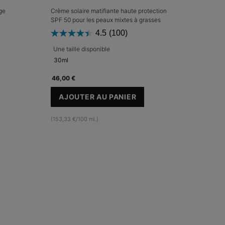
ge
Crème solaire matifiante haute protection
SPF 50 pour les peaux mixtes à grasses
4.5
(100)
Une taille disponible
30ml
46,00 €
AJOUTER AU PANIER
IGHTENING UV DEFENSE SUNSCREEN SPF 50
OIL SHIELD UV DEFENSE SPF 50
(153,33 €/100 ml.)