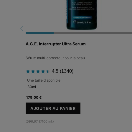
A.G.E. Interrupter Ultra Serum
Sérum multi-correcteur pour la peau
4.5
(1340)
Une taille disponible
30ml
179,00 €
AJOUTER AU PANIER
A.G.E. INTERRUPTER ULTRA SERUM
(596,67 €/100 ml.)