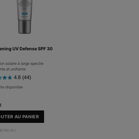
tening UV Defense SPF 30
on solaire à large spectre
nte et unifiante
4.8
(44)
lle disponible
€
UTER AU PANIER
BRIGHTENING UV DEFENSE SPF 30
€/100 ml.)