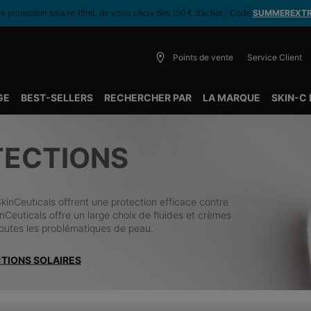
 protection solaire 15mL de votre choix dès 150 € d’achat | Code
SUMMEREXT
Points de vente
Service Client
GE
BEST-SELLERS
RECHERCHER PAR
LA MARQUE
SKIN-C
ECTIONS
SkinCeuticals offrent une protection efficace contre
inCeuticals offre un large choix de fluides et crèmes
toutes les problématiques de peau.
CTIONS SOLAIRES