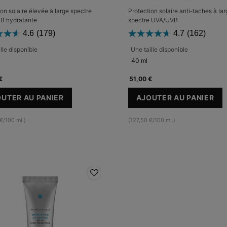
on solaire élevée à large spectre
Protection solaire anti-taches à lar
B hydratante
spectre UVA/UVB
4.6
(179)
4.7
(162)
lle disponible
Une taille disponible
40 ml
€
51,00 €
UTER AU PANIER
AJOUTER AU PANIER
ULTRA FACIAL DEFENSE SPF 50
ADVANCED BR
€/100 ml.)
(127,50 €/100 ml.)