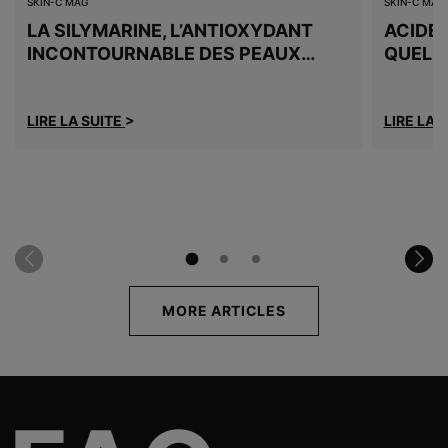
SKIN-C MAG
SKIN-C MAG
LA SILYMARINE, L’ANTIOXYDANT
ACIDE 
INCONTOURNABLE DES PEAUX
QUELLE
MIXTES À GRASSES
LIRE LA SUITE
>
LIRE LA 
MORE ARTICLES