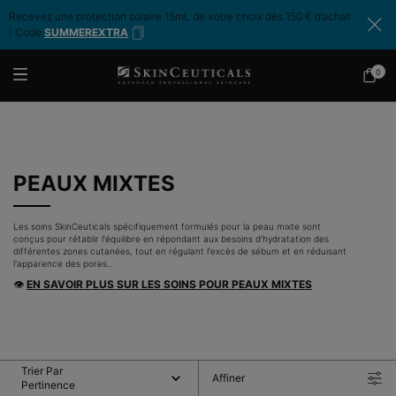
Recevez une protection solaire 15mL de votre choix dès 150 € d’achat
| Code
SUMMEREXTRA
0
Mon
0 produ
panier
Contenu principal
PEAUX MIXTES
Les soins SkinCeuticals spécifiquement formulés pour la peau mixte sont
conçus pour rétablir l'équilibre en répondant aux besoins d'hydratation des
différentes zones cutanées, tout en régulant l'excès de sébum et en réduisant
l'apparence des pores..
👁
EN SAVOIR PLUS SUR LES SOINS POUR PEAUX MIXTES
Trier Par
Affiner
Menu De Filtrage