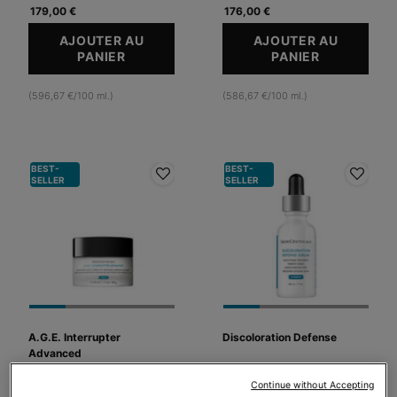
179,00 €
176,00 €
AJOUTER AU
AJOUTER AU
PANIER
A.G.E. INTERRUPTER ULTRA SERUM
PANIER
C E FERULI
(596,67 €/100 ml.)
(586,67 €/100 ml.)
BEST-
BEST-
SELLER
SELLER
A.G.E. Interrupter
Discoloration Defense
Advanced
Crème anti-rides
Sérum anti-taches
Continue without Accepting