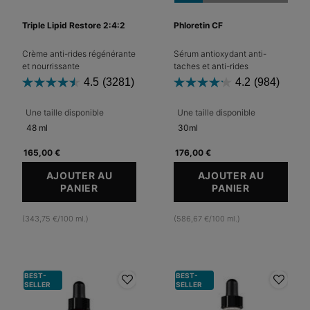
Triple Lipid Restore 2:4:2
Phloretin CF
Crème anti-rides régénérante
Sérum antioxydant anti-
et nourrissante
taches et anti-rides
4.5
(3281)
4.2
(984)
Une taille disponible
Une taille disponible
48 ml
30ml
165,00 €
176,00 €
AJOUTER AU
AJOUTER AU
PANIER
TRIPLE LIPID RESTORE 2:4:2
PANIER
PHLORETIN
(343,75 €/100 ml.)
(586,67 €/100 ml.)
BEST-
BEST-
SELLER
SELLER