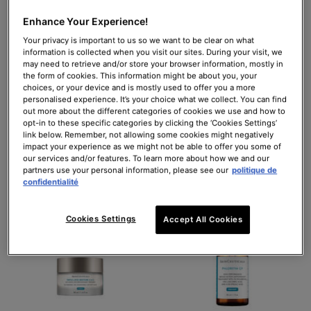
3.9
(1106)
3.6
(834)
Enhance Your Experience!
Une taille disponible
Une taille disponible
Your privacy is important to us so we want to be clear on what
information is collected when you visit our sites. During your visit, we
48 ml
30ml
may need to retrieve and/or store your browser information, mostly in
the form of cookies. This information might be about you, your
194,00 €
102,00 €
choices, or your device and is mostly used to offer you a more
personalised experience. It’s your choice what we collect. You can find
AJOUTER AU
AJOUTER AU
out more about the different categories of cookies we use and how to
PANIER
A.G.E. INTERRUPTER ADVANCED
PANIER
DISCOLORA
opt-in to these specific categories by clicking the ‘Cookies Settings’
link below. Remember, not allowing some cookies might negatively
impact your experience as we might not be able to offer you some of
(404,17 €/100 ml.)
(340,00 €/100 ml.)
our services and/or features. To learn more about how we and our
partners use your personal information, please see our
politique de
confidentialité
BESTSELLER
BEST-
SELLER
Cookies Settings
Accept All Cookies