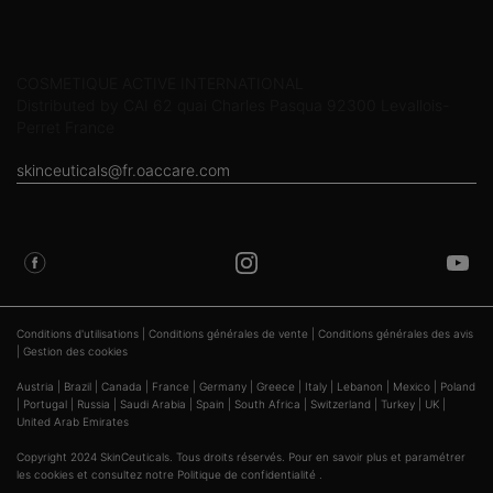
Informations sur le fabricant
COSMETIQUE ACTIVE INTERNATIONAL
Distributed by CAI 62 quai Charles Pasqua 92300 Levallois-
Perret France
skinceuticals@fr.oaccare.com
SUIVEZ SKINCEUTICALS
Conditions d'utilisations
|
Conditions générales de vente
|
Conditions générales des avis
|
Gestion des cookies
Austria
|
Brazil
|
Canada
|
France
|
Germany
|
Greece
|
Italy
|
Lebanon
|
Mexico
|
Poland
|
Portugal
|
Russia
|
Saudi Arabia
|
Spain
|
South Africa
|
Switzerland
|
Turkey
|
UK
|
United Arab Emirates
Copyright 2024 SkinCeuticals. Tous droits réservés. Pour en savoir plus et paramétrer
les cookies
et consultez notre
Politique de confidentialité
.