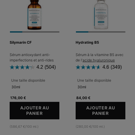
Silymarin CF
Hydrating B5
Sérum antioxydant anti-
Sérum à la vitamine B5 avec
imperfections et anti-rides
de l'
acide hyaluronique
4.2
(504)
4.6
(349)
Une taille disponible
Une taille disponible
30ml
30ml
176,00 €
84,00 €
AJOUTER AU
AJOUTER AU
PANIER
SILYMARIN CF
PANIER
HYDRATING
(586,67 €/100 ml.)
(280,00 €/100 ml.)