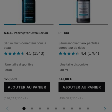
A.G.E. Interrupter Ultra Serum
P-TIOX
Sérum multi-correcteur pour la
Sérum innovant aux peptides
peau
correcteur de rides
4.5
(1340)
4.4
(1784)
Une taille disponible
Une taille disponible
30ml
30 ml
179,00 €
147,00 €
AJOUTER AU PANIER
AJOUTER AU PANIER
A.G.E. INTERRUPTER ULTRA SERUM
P-TIOX
(596,67 €/100 ml.)
(490,00 €/100 ml.)