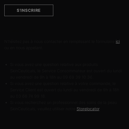
S’INSCRIRE
Contactez-nous
N'hésitez pas à nous contacter en remplissant le formulaire
ici
ou en nous appelant.
Si vous avez une question relative aux produits
SkinCeuticals, le Service Consommateur est ouvert du lundi
au vendredi de 9h à 18h au 09 69 39 10 36.
Si vous avez une question relative à votre commande, le
Service Client est ouvert du lundi au vendredi de 9h à 18h
au 03 66 74 99 18.
Si vous recherchez un professionnel des soins de la peau
SkinCeuticals, veuillez utiliser notre
Storelocator
.