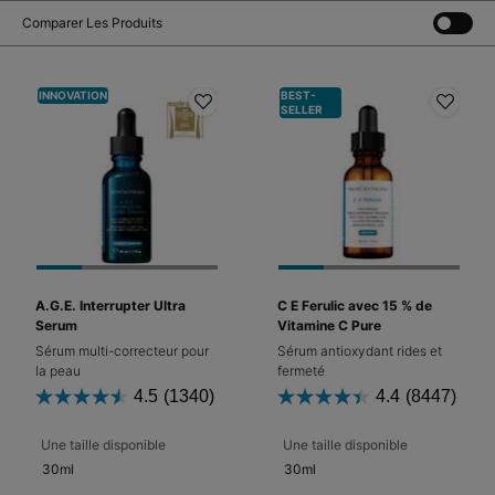
Comparer Les Produits
INNOVATION
BEST-
SELLER
A.G.E. Interrupter Ultra
C E Ferulic avec 15 % de
Serum
Vitamine C Pure
Sérum multi-correcteur pour
Sérum antioxydant rides et
la peau
fermeté
4.5
(1340)
4.4
(8447)
Une taille disponible
Une taille disponible
30ml
30ml