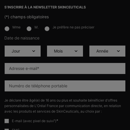
S’INSCRIRE À LA NEWSLETTER SKINCEUTICALS
(*)
champs obligatoires
Mme
M.
Je préfère ne pas préciser
newslettersignup.title.legend
Date de naissance
Adresse e-mail
*
Numéro de téléphone portable
Je déclare être âgé(e) de 16 ans ou plus et souhaite bénéficier d'offres
personnalisées de L'Oréal France par communication directe, en relation
avec les produits et services de SkinCeuticals, au choix par :
*
E-mail (avec pixel de suivi¹)