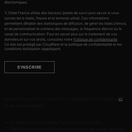
électroniques.
¹L’Oréal France utilise des traceurs (pixels de suivi) pour savoir si vous
ouvrez les e-mails, l’heure et le terminal utilisé. Ces informations
permettent d’établir des statistiques de diffusion, de gérer les listes d'envoi,
et de personnaliser le contenu des messages, la fréquence d’envoi ou le
canal de communication. Pour en savoir plus sur le traitement de vos
données et sur vos droits, consultez notre
Politique de confidentialité
.
Ce site est protégé par Cloudflare et la politique de confidentialité et les
conditions dutilisation sappliquent.
S’INSCRIRE
Contactez-nous
N'hésitez pas à nous contacter en remplissant le formulaire
ici
ou en nous appelant.
Si vous avez une question relative aux produits
SkinCeuticals, le Service Consommateur est ouvert du lundi