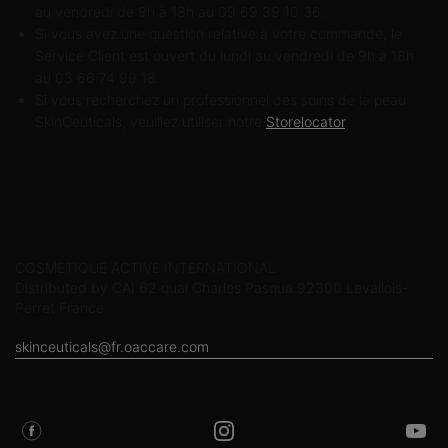
au vendredi de 9h à 18h au 09 69 39 10 36.
Si vous avez une question relative à votre commande, le
Service Client est ouvert du lundi au vendredi de 9h à 18h
au 03 66 74 99 18.
Si vous recherchez un professionnel des soins de la peau
SkinCeuticals, veuillez utiliser notre
Storelocator
.
Informations sur le fabricant
COSMETIQUE ACTIVE INTERNATIONAL
Distributed by CAI 62 quai Charles Pasqua 92300 Levallois-
Perret France
skinceuticals@fr.oaccare.com
SUIVEZ SKINCEUTICALS