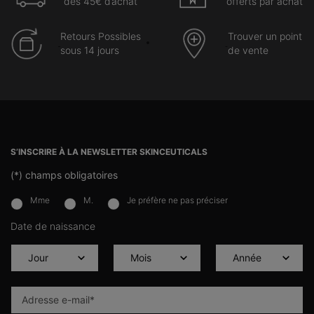
dès 45€ d’achat
offerts par achat
Retours Possibles
Trouver un point
sous 14 jours
de vente
Navigation du pied de page
S’INSCRIRE À LA NEWSLETTER SKINCEUTICALS
(*)
champs obligatoires
Mme
M.
Je préfère ne pas préciser
newslettersignup.title.legend
Date de naissance
Adresse e-mail
*