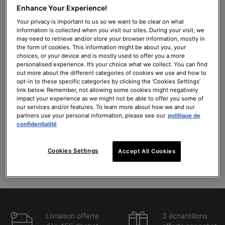
Enhance Your Experience!
A.G.E. Interrupter Ultra Serum
C E Ferulic avec 15 % de Vitamine
C Pure
Your privacy is important to us so we want to be clear on what
information is collected when you visit our sites. During your visit, we
Sérum multi-correcteur pour la
Sérum antioxydant rides et fermeté
may need to retrieve and/or store your browser information, mostly in
peau
the form of cookies. This information might be about you, your
4.5
(1341)
4.4
(8522)
choices, or your device and is mostly used to offer you a more
personalised experience. It’s your choice what we collect. You can find
out more about the different categories of cookies we use and how to
Une taille disponible
Une taille disponible
opt-in to these specific categories by clicking the ‘Cookies Settings’
30ml
30ml
link below. Remember, not allowing some cookies might negatively
impact your experience as we might not be able to offer you some of
179,00 €
176,00 €
our services and/or features. To learn more about how we and our
partners use your personal information, please see our
politique de
AJOUTER AU PANIER
AJOUTER AU PANIER
confidentialité
A.G.E. INTERRUPTER ULTRA SERUM
C E FERULIC AV
(596,67 €/100 ml.)
(586,67 €/100 ml.)
Cookies Settings
Accept All Cookies
Livraison offerte
3 échantillons