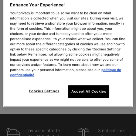
Enhance Your Experience!
A.G.E. Interrupter Ultra Serum
C E Ferulic avec 15 % de Vitamine
C Pure
Your privacy is important to us so we want to be clear on what
information is collected when you visit our sites. During your visit, we
Sérum multi-correcteur pour la
Sérum antioxydant rides et fermeté
may need to retrieve and/or store your browser information, mostly in
peau
the form of cookies. This information might be about you, your
4.5
(1340)
4.4
(8443)
choices, or your device and is mostly used to offer you a more
personalised experience. It’s your choice what we collect. You can find
out more about the different categories of cookies we use and how to
Une taille disponible
Une taille disponible
opt-in to these specific categories by clicking the ‘Cookies Settings’
30ml
30ml
link below. Remember, not allowing some cookies might negatively
impact your experience as we might not be able to offer you some of
179,00 €
176,00 €
our services and/or features. To learn more about how we and our
partners use your personal information, please see our
politique de
AJOUTER AU PANIER
AJOUTER AU PANIER
confidentialité
A.G.E. INTERRUPTER ULTRA SERUM
C E FERULIC AV
(596,67 €/100 ml.)
(586,67 €/100 ml.)
Cookies Settings
Accept All Cookies
Livraison offerte
3 échantillons