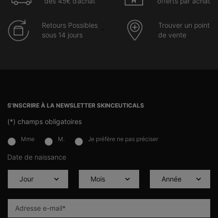
dès 45€ d’achat
offerts par achat
Retours Possibles
Trouver un point
sous 14 jours
de vente
Navigation du pied de page
S’INSCRIRE À LA NEWSLETTER SKINCEUTICALS
(*)
champs obligatoires
Mme
M.
Je préfère ne pas préciser
newslettersignup.title.legend
Date de naissance
Adresse e-mail
*