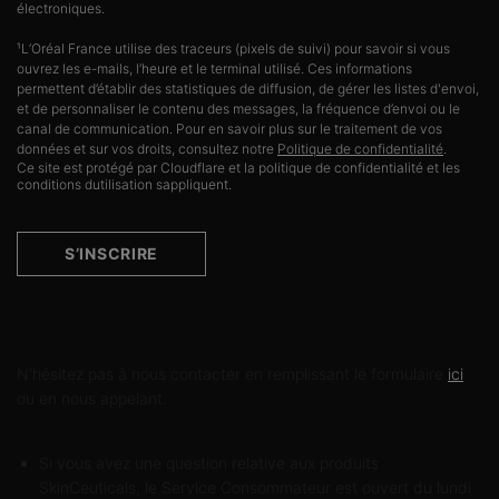
électroniques.
¹L’Oréal France utilise des traceurs (pixels de suivi) pour savoir si vous
ouvrez les e-mails, l’heure et le terminal utilisé. Ces informations
permettent d’établir des statistiques de diffusion, de gérer les listes d'envoi,
et de personnaliser le contenu des messages, la fréquence d’envoi ou le
canal de communication. Pour en savoir plus sur le traitement de vos
données et sur vos droits, consultez notre
Politique de confidentialité
.
Ce site est protégé par Cloudflare et la politique de confidentialité et les
conditions dutilisation sappliquent.
S’INSCRIRE
Contactez-nous
N'hésitez pas à nous contacter en remplissant le formulaire
ici
ou en nous appelant.
Si vous avez une question relative aux produits
SkinCeuticals, le Service Consommateur est ouvert du lundi