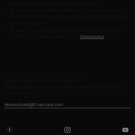
au vendredi de 9h à 18h au 09 69 39 10 36.
Si vous avez une question relative à votre commande, le
Service Client est ouvert du lundi au vendredi de 9h à 18h
au 03 66 74 99 18.
Si vous recherchez un professionnel des soins de la peau
SkinCeuticals, veuillez utiliser notre
Storelocator
.
Informations sur le fabricant
COSMETIQUE ACTIVE INTERNATIONAL
Distributed by CAI 62 quai Charles Pasqua 92300 Levallois-
Perret France
skinceuticals@fr.oaccare.com
SUIVEZ SKINCEUTICALS