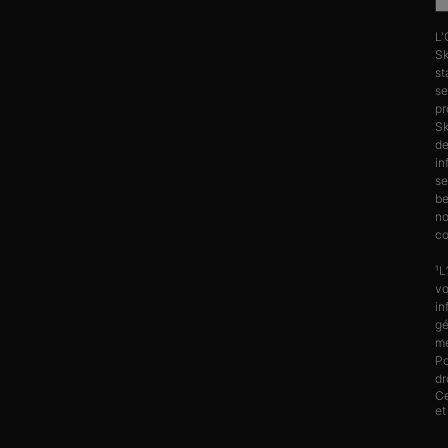
L'
Sk
st
se
pr
Sk
d
in
se
be
no
co
¹L
vo
in
gé
me
Po
dr
Ce
et