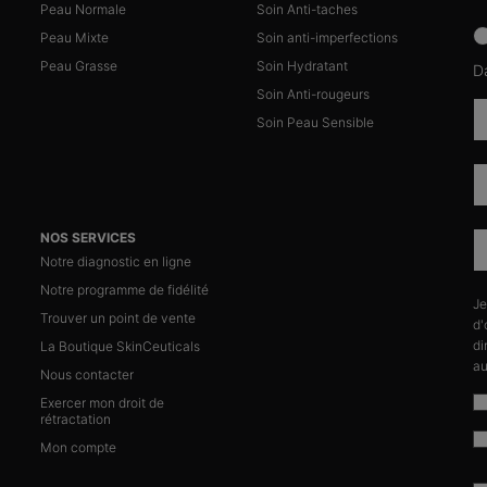
Peau Normale
Soin Anti-taches
news
Peau Mixte
Soin anti-imperfections
Peau Grasse
Soin Hydratant
D
Soin Anti-rougeurs
Soin Peau Sensible
NOS SERVICES
Notre diagnostic en ligne
Notre programme de fidélité
Je
n
Trouver un point de vente
d'
di
La Boutique SkinCeuticals
au
Nous contacter
Exercer mon droit de
rétractation
Mon compte