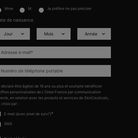
Mme
M.
Je préfère ne pas préciser
lettersignup.title.legend
ate de naissance
Adresse e-mail
*
Numéro de téléphone portable
 déclare être âgé(e) de 16 ans ou plus et souhaite bénéficier
offres personnalisées de L'Oréal France par communication
recte, en relation avec les produits et services de SkinCeuticals,
 choix par :
*
E-mail (avec pixel de suivi¹)
SMS