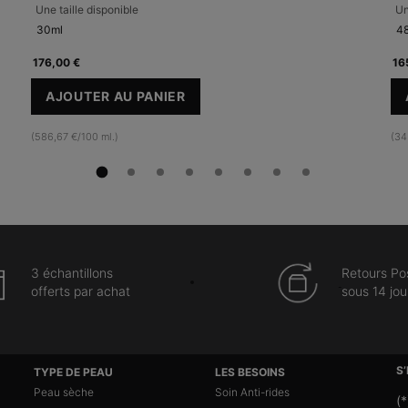
Une taille disponible
Un
30ml
48
176,00 €
16
AJOUTER AU PANIER
C E FERULIC AVEC 15 % DE VITAMINE C P
(586,67 €/100 ml.)
(34
3 échantillons
Retours Po
offerts par achat
sous 14 jou
S
TYPE DE PEAU
LES BESOINS
Peau sèche
Soin Anti-rides
(*