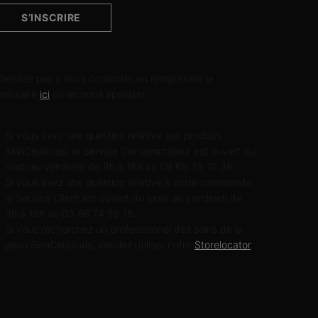
S’INSCRIRE
ONTACTEZ-NOUS
'hésitez pas à nous contacter en remplissant le
ormulaire
ici
ou en nous appelant.
Si vous avez une question relative aux produits
SkinCeuticals, le Service Consommateur est ouvert du
lundi au vendredi de 9h à 18h au 09 69 39 10 36.
Si vous avez une question relative à votre commande,
le Service Client est ouvert du lundi au vendredi de
9h à 18h au 03 66 74 99 18.
Si vous recherchez un professionnel des soins de la
peau SkinCeuticals, veuillez utiliser notre
Storelocator
.