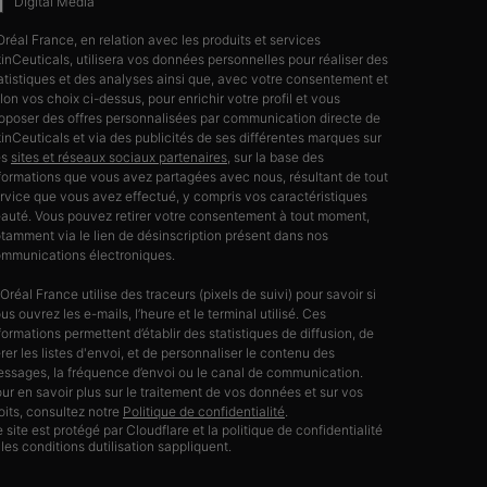
Digital Media
Oréal France, en relation avec les produits et services
inCeuticals, utilisera vos données personnelles pour réaliser des
atistiques et des analyses ainsi que, avec votre consentement et
lon vos choix ci-dessus, pour enrichir votre profil et vous
oposer des offres personnalisées par communication directe de
inCeuticals et via des publicités de ses différentes marques sur
es
sites et réseaux sociaux partenaires
, sur la base des
formations que vous avez partagées avec nous, résultant de tout
rvice que vous avez effectué, y compris vos caractéristiques
auté. Vous pouvez retirer votre consentement à tout moment,
tamment via le lien de désinscription présent dans nos
mmunications électroniques.
’Oréal France utilise des traceurs (pixels de suivi) pour savoir si
us ouvrez les e-mails, l’heure et le terminal utilisé. Ces
formations permettent d’établir des statistiques de diffusion, de
rer les listes d'envoi, et de personnaliser le contenu des
ssages, la fréquence d’envoi ou le canal de communication.
ur en savoir plus sur le traitement de vos données et sur vos
oits, consultez notre
Politique de confidentialité
.
 site est protégé par Cloudflare et la politique de confidentialité
 les conditions dutilisation sappliquent.