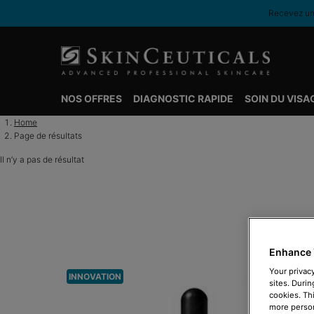
Recevez une
NOS OFFRES
DIAGNOSTIC RAPIDE
SOIN DU VISA
Contenu principal
Home
Page de résultats
Il n’y a pas de résultat
Enhance 
Your privacy
INNOVATION
sites. Durin
cookies. Th
more person