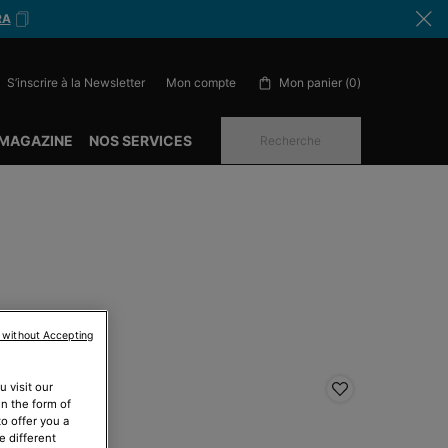
RA
S’inscrire à la Newsletter
Mon panier
0
Mon compte
0 produit in cart
 MAGAZINE
NOS SERVICES
Recherche
 without Accepting
 visit our
ESTSELLER
BESTSELL
in the form of
o offer you a
e different