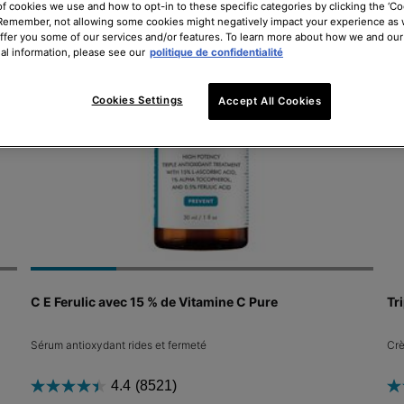
of cookies we use and how to opt-in to these specific categories by clicking the ‘Co
 Remember, not allowing some cookies might negatively impact your experience as
offer you some of our services and/or features. To learn more about how we and our
al information, please see our
politique de confidentialité
Cookies Settings
Accept All Cookies
C E Ferulic avec 15 % de Vitamine C Pure
Tr
Sérum antioxydant rides et fermeté
Crè
4.4
(8521)