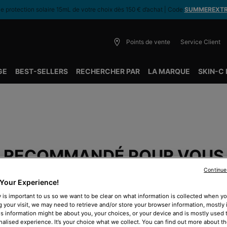
 protection solaire 15mL de votre choix dès 150 € d’achat | Code
SUMMEREXT
Points de vente
Service Client
GE
BEST-SELLERS
RECHERCHER PAR
LA MARQUE
SKIN-C
RECOMMANDÉ POUR VOUS
Continue
Your Experience!
 is important to us so we want to be clear on what information is collected when you
BEST-SELLER
B
g your visit, we may need to retrieve and/or store your browser information, mostly 
is information might be about you, your choices, or your device and is mostly used t
alised experience. It’s your choice what we collect. You can find out more about th