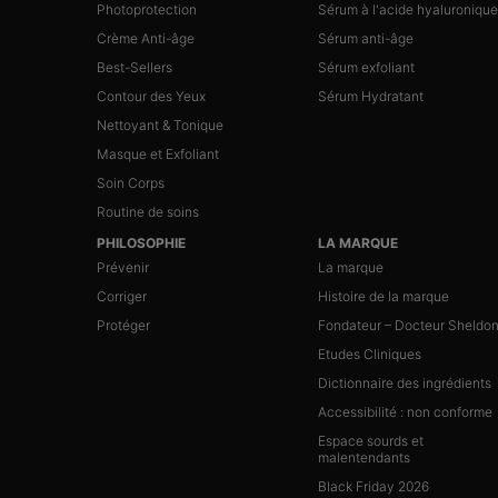
Photoprotection
Sérum à l'acide hyaluronique
Crème Anti-âge
Sérum anti-âge
Best-Sellers
Sérum exfoliant
Contour des Yeux
Sérum Hydratant
Nettoyant & Tonique
Masque et Exfoliant
Soin Corps
Routine de soins
PHILOSOPHIE
LA MARQUE
Prévenir
La marque
Corriger
Histoire de la marque
Protéger
Fondateur – Docteur Sheldo
Etudes Cliniques
Dictionnaire des ingrédients
Accessibilité : non conforme
Espace sourds et
malentendants
Black Friday 2026