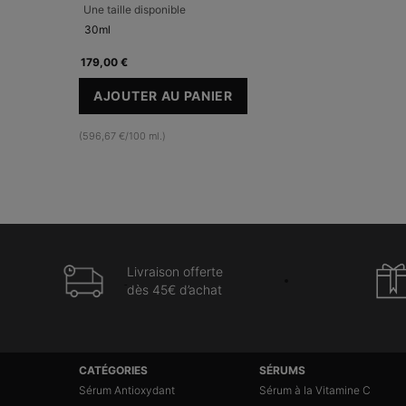
Une taille disponible
30ml
179,00 €
AJOUTER AU PANIER
A.G.E. INTERRUPTER ULTRA SERUM
(596,67 €/100 ml.)
Livraison offerte
dès 45€ d’achat
Navigation du pied de page
CATÉGORIES
SÉRUMS
Sérum Antioxydant
Sérum à la Vitamine C