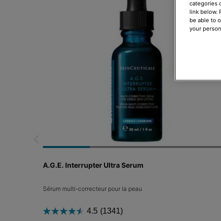
categories 
link below.
be able to 
your person
A.G.E. Interrupter Ultra Serum
Sérum multi-correcteur pour la peau
4.5
(1341)