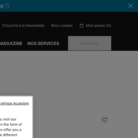
RA
S’inscrire à la Newsletter
Mon panier
0
Mon compte
0 produit in cart
 MAGAZINE
NOS SERVICES
Recherche
 without Accepting
 visit our
ESTSELLER
BESTSELL
in the form of
o offer you a
e different