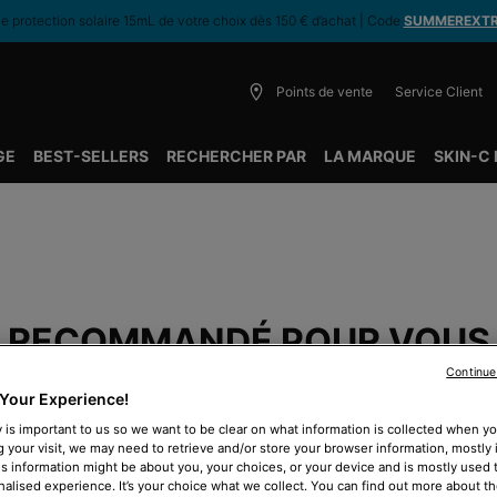
 protection solaire 15mL de votre choix dès 150 € d’achat | Code
SUMMEREXT
Points de vente
Service Client
GE
BEST-SELLERS
RECHERCHER PAR
LA MARQUE
SKIN-C
RECOMMANDÉ POUR VOUS
Continue
Your Experience!
 is important to us so we want to be clear on what information is collected when you
BEST-SELLER
B
g your visit, we may need to retrieve and/or store your browser information, mostly 
is information might be about you, your choices, or your device and is mostly used t
alised experience. It’s your choice what we collect. You can find out more about th