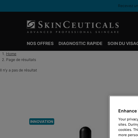
Recevez une
NOS OFFRES
DIAGNOSTIC RAPIDE
SOIN DU VISA
Contenu principal
Home
Page de résultats
Il n’y a pas de résultat
Enhance 
Your privacy
INNOVATION
sites. Durin
cookies. Th
more person