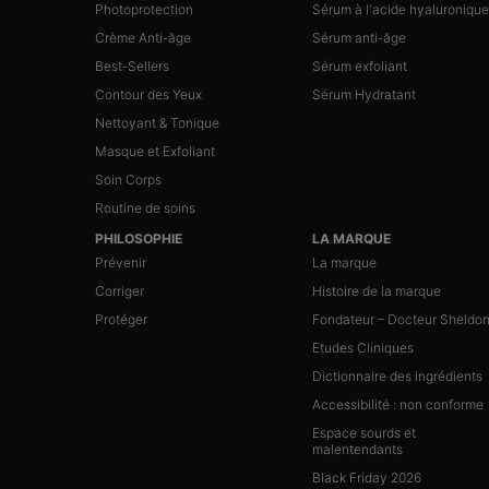
Photoprotection
Sérum à l'acide hyaluronique
Crème Anti-âge
Sérum anti-âge
Best-Sellers
Sérum exfoliant
Contour des Yeux
Sérum Hydratant
Nettoyant & Tonique
Masque et Exfoliant
Soin Corps
Routine de soins
PHILOSOPHIE
LA MARQUE
Prévenir
La marque
Corriger
Histoire de la marque
Protéger
Fondateur – Docteur Sheldo
Etudes Cliniques
Dictionnaire des ingrédients
Accessibilité : non conforme
Espace sourds et
malentendants
Black Friday 2026