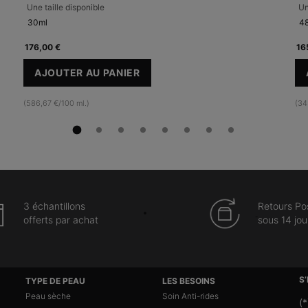
Une taille disponible
Un
30ml
48
176,00 €
16
AJOUTER AU PANIER
C E FERULIC AVEC 15 % DE VITAMINE C P
(586,67 €/100 ml.)
(34
3 échantillons
Retours Po
offerts par achat
sous 14 jou
S
TYPE DE PEAU
LES BESOINS
Peau sèche
Soin Anti-rides
(*