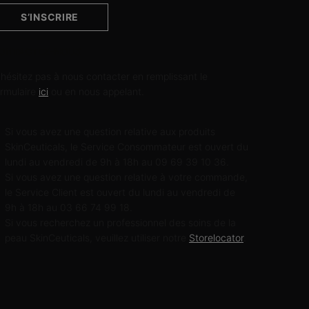
S’INSCRIRE
ONTACTEZ-NOUS
'hésitez pas à nous contacter en remplissant le
ormulaire
ici
ou en nous appelant.
Si vous avez une question relative aux produits
SkinCeuticals, le Service Consommateur est ouvert du
lundi au vendredi de 9h à 18h au 09 69 39 10 36.
Si vous avez une question relative à votre commande,
le Service Client est ouvert du lundi au vendredi de
9h à 18h au 03 66 74 99 18.
Si vous recherchez un professionnel des soins de la
peau SkinCeuticals, veuillez utiliser notre
Storelocator
.