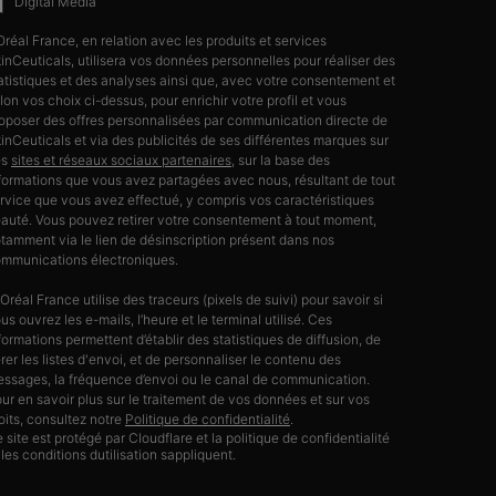
Digital Media
Oréal France, en relation avec les produits et services
inCeuticals, utilisera vos données personnelles pour réaliser des
atistiques et des analyses ainsi que, avec votre consentement et
lon vos choix ci-dessus, pour enrichir votre profil et vous
oposer des offres personnalisées par communication directe de
inCeuticals et via des publicités de ses différentes marques sur
es
sites et réseaux sociaux partenaires
, sur la base des
formations que vous avez partagées avec nous, résultant de tout
rvice que vous avez effectué, y compris vos caractéristiques
auté. Vous pouvez retirer votre consentement à tout moment,
tamment via le lien de désinscription présent dans nos
mmunications électroniques.
’Oréal France utilise des traceurs (pixels de suivi) pour savoir si
us ouvrez les e-mails, l’heure et le terminal utilisé. Ces
formations permettent d’établir des statistiques de diffusion, de
rer les listes d'envoi, et de personnaliser le contenu des
ssages, la fréquence d’envoi ou le canal de communication.
ur en savoir plus sur le traitement de vos données et sur vos
oits, consultez notre
Politique de confidentialité
.
 site est protégé par Cloudflare et la politique de confidentialité
 les conditions dutilisation sappliquent.