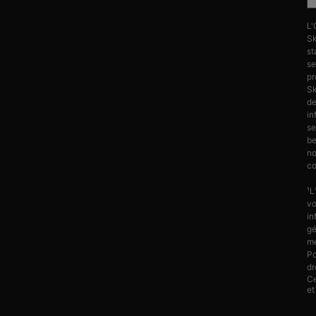
L'
Sk
st
se
pr
Sk
d
in
se
be
no
co
¹L
vo
in
gé
me
Po
dr
Ce
et