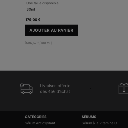
Une taille disponible
30ml
179,00 €
AJOUTER AU PANIER
A.G.E. INTERRUPTER ULTRA SERUM
(596,67 €/100 ml.)
Livraison offerte
dès 45€ d’achat
Navigation du pied de page
CATÉGORIES
SÉRUMS
Sérum Antioxydant
Sérum à la Vitamine C