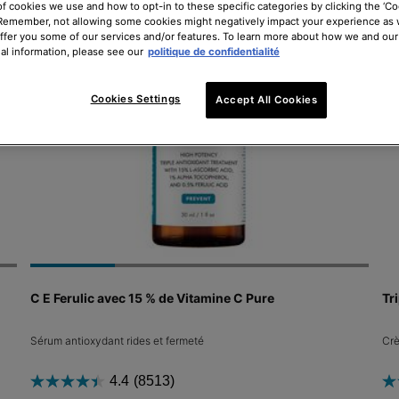
of cookies we use and how to opt-in to these specific categories by clicking the ‘Co
 Remember, not allowing some cookies might negatively impact your experience as
offer you some of our services and/or features. To learn more about how we and our
al information, please see our
politique de confidentialité
Cookies Settings
Accept All Cookies
C E Ferulic avec 15 % de Vitamine C Pure
Tr
Sérum antioxydant rides et fermeté
Crè
4.4
(8513)