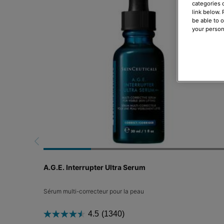
categories 
link below.
be able to 
your person
A.G.E. Interrupter Ultra Serum
Sérum multi-correcteur pour la peau
4.5
(1340)