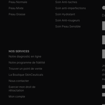
Peau Normale
Soin Anti-taches
news
Peau Mixte
Soin anti-imperfections
Peau Grasse
Soin Hydratant
D
Soin Anti-rougeurs
Soin Peau Sensible
NOS SERVICES
Notre diagnostic en ligne
Notre programme de fidélité
Je
n
Trouver un point de vente
d'
di
La Boutique SkinCeuticals
au
Nous contacter
Exercer mon droit de
rétractation
Mon compte