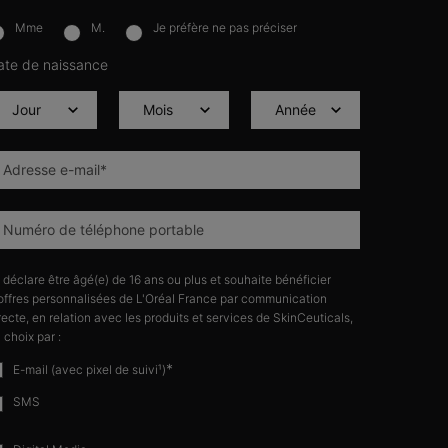
Mme
M.
Je préfère ne pas préciser
lettersignup.title.legend
ate de naissance
Adresse e-mail
*
Numéro de téléphone portable
 déclare être âgé(e) de 16 ans ou plus et souhaite bénéficier
offres personnalisées de L'Oréal France par communication
recte, en relation avec les produits et services de SkinCeuticals,
 choix par :
*
E-mail (avec pixel de suivi¹)
SMS