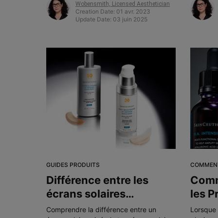
Wobensmith, Licensed Aesthetician
Creation Date:
01 avr. 2023
Update Date:
03 juin 2025
GUIDES PRODUITS
COMMEN
Différence entre les
Comm
écrans solaires
les P
minéraux et chimiques
dans 
Comprendre la différence entre un
Lorsque 