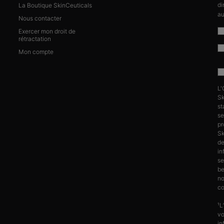
di
La Boutique SkinCeuticals
au
Nous contacter
Exercer mon droit de
rétractation
Mon compte
L'
Sk
st
se
pr
Sk
d
in
se
be
no
co
¹L
vo
in