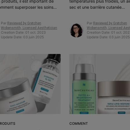
 produits, il est important de
températures plus froides, un ai
omment superposer les soins
sec et une barrière cutanée
méliorer l'efficacité et les
compromise, il est courant d'avo
. et les résultats finaux.
peau sèche en hiver.
Par
Par
Reviewed by Gretchen
Reviewed by Gretchen
Wobensmith, Licensed Aesthetician
Wobensmith, Licensed Aest
Creation Date:
01 oct. 2023
Creation Date:
01 oct. 20
Update Date:
03 juin 2025
Update Date:
03 juin 2025
PRODUITS
COMMENT