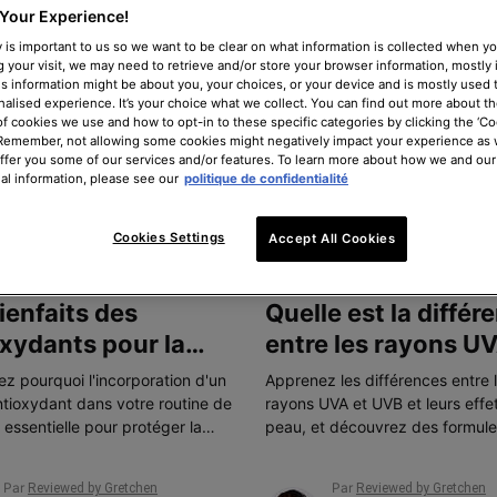
Your Experience!
 is important to us so we want to be clear on what information is collected when you
g your visit, we may need to retrieve and/or store your browser information, mostly 
is information might be about you, your choices, or your device and is mostly used t
alised experience. It’s your choice what we collect. You can find out more about th
of cookies we use and how to opt-in to these specific categories by clicking the ‘Co
 Remember, not allowing some cookies might negatively impact your experience as
offer you some of our services and/or features. To learn more about how we and our
al information, please see our
politique de confidentialité
Cookies Settings
Accept All Cookies
T
SCIENCE DE LA PEAU
ienfaits des
Quelle est la différ
xydants pour la
entre les rayons UV
 + les sérums AOX à
UVB ?
z pourquoi l'incorporation d'un
Apprenez les différences entre 
er à votre routine
tioxydant dans votre routine de
rayons UVA et UVB et leurs effet
 essentielle pour protéger la
peau, et découvrez des formule
ntre les dommages causés par
protéger la peau des effets néf
nement et obtenir un teint jeune.
des rayons ultraviolets.
Par
Par
Reviewed by Gretchen
Reviewed by Gretchen