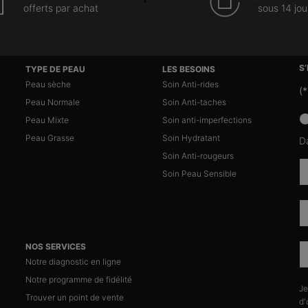
offerts par achat
sous 14 jou
S
TYPE DE PEAU
LES BESOINS
Peau sèche
Soin Anti-rides
(*
Peau Normale
Soin Anti-taches
news
Peau Mixte
Soin anti-imperfections
Peau Grasse
Soin Hydratant
D
Soin Anti-rougeurs
Soin Peau Sensible
NOS SERVICES
Notre diagnostic en ligne
Notre programme de fidélité
Je
n
Trouver un point de vente
d'