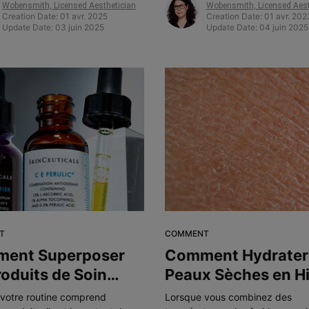
Wobensmith, Licensed Aesthetician
Wobensmith, Licensed Aest
Creation Date:
01 avr. 2025
Creation Date:
01 avr. 202
Update Date:
03 juin 2025
Update Date:
04 juin 2025
T
COMMENT
ent Superposer
Comment Hydrater 
roduits de Soin
Peaux Sèches en Hi
le Bon Ordre
votre routine comprend
Lorsque vous combinez des