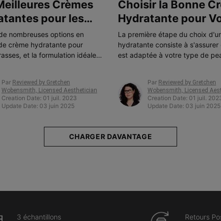
Meilleures Crèmes
Choisir la Bonne C
tantes pour les
Hydratante pour Vo
x Grasses
Type de Peau
e de nombreuses options en
La première étape du choix d'
de crème hydratante pour
hydratante consiste à s'assurer 
asses, et la formulation idéale
est adaptée à votre type de pe
ir compte de vos préférences et
bonne formule favorisera une
utres préoccupations cutanées.
hydratation équilibrée, bénéfiqu
Par
Par
Reviewed by Gretchen
Reviewed by Gretchen
santé et à l'apparence de votre
Wobensmith, Licensed Aesthetician
Wobensmith, Licensed Aest
Creation Date:
01 juil. 2023
Creation Date:
01 juil. 202
Update Date:
03 juin 2025
Update Date:
03 juin 2025
CHARGER DAVANTAGE
3 échantillons
Retours Po