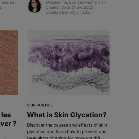
hetician
Wobensmith, Licensed Aesthetician
apparence de jeunesse.
3
Creation Date:
01 avr. 2023
Update Date:
03 juin 2025
SKIN SCIENCE
les
What is Skin Glycation?
ver ?
Discover the causes and effects of skin
glycation and learn how to prevent and
treat signs of aging for more youthful-