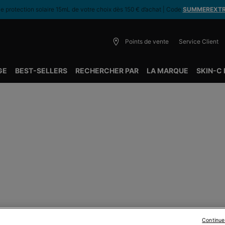
 protection solaire 15mL de votre choix dès 150 € d’achat | Code
SUMMEREXT
Points de vente
Service Client
GE
BEST-SELLERS
RECHERCHER PAR
LA MARQUE
SKIN-C
Continue