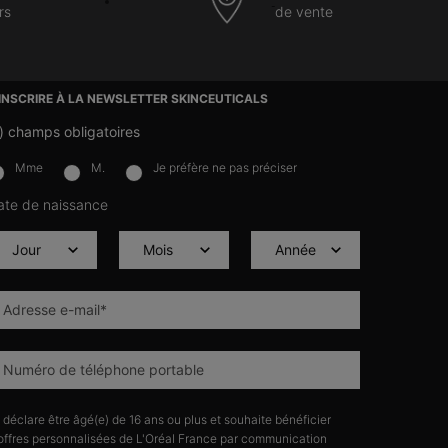
rs
de vente
’INSCRIRE À LA NEWSLETTER SKINCEUTICALS
)
champs obligatoires
Mme
M.
Je préfère ne pas préciser
lettersignup.title.legend
ate de naissance
Adresse e-mail
*
Numéro de téléphone portable
 déclare être âgé(e) de 16 ans ou plus et souhaite bénéficier
offres personnalisées de L'Oréal France par communication