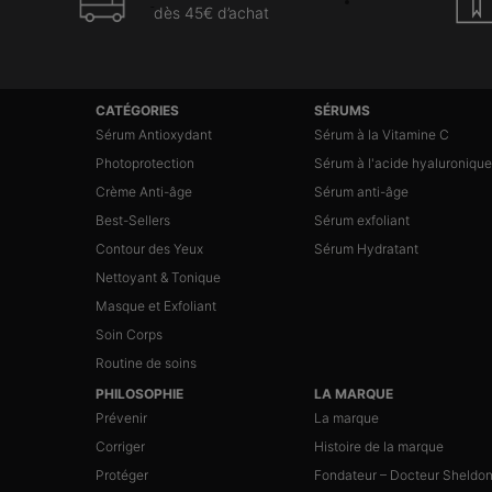
dès 45€ d’achat
Navigation du pied de page
CATÉGORIES
SÉRUMS
Sérum Antioxydant
Sérum à la Vitamine C
Photoprotection
Sérum à l'acide hyaluronique
Crème Anti-âge
Sérum anti-âge
Best-Sellers
Sérum exfoliant
Contour des Yeux
Sérum Hydratant
Nettoyant & Tonique
Masque et Exfoliant
Soin Corps
Routine de soins
PHILOSOPHIE
LA MARQUE
Prévenir
La marque
Corriger
Histoire de la marque
Protéger
Fondateur – Docteur Sheldo