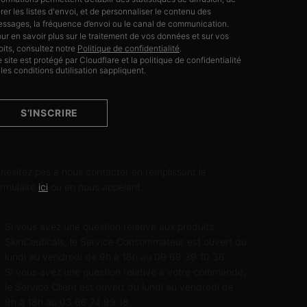
rer les listes d'envoi, et de personnaliser le contenu des
ssages, la fréquence d’envoi ou le canal de communication.
ur en savoir plus sur le traitement de vos données et sur vos
oits, consultez notre
Politique de confidentialité
.
 site est protégé par Cloudflare et la politique de confidentialité
 les conditions dutilisation sappliquent.
S’INSCRIRE
ONTACTEZ-NOUS
'hésitez pas à nous contacter en remplissant le
ormulaire
ici
ou en nous appelant.
Si vous avez une question relative aux produits
SkinCeuticals, le Service Consommateur est ouvert du
lundi au vendredi de 9h à 18h au 09 69 39 10 36.
Si vous avez une question relative à votre commande,
le Service Client est ouvert du lundi au vendredi de
9h à 18h au 03 66 74 99 18.