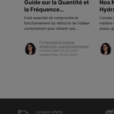
Guide sur la Quantité et
Nos 
la Fréquence
Hydra
d'Utilisation du Rétinol
Peau
Il est essentiel de comprendre le
Il exist
fonctionnement du rétinol et de l'utiliser
matière 
correctement pour obtenir une
peaux gr
amélioration optimale de la peau et
doit ten
éviter les effets secondaires indésirables
de vos a
Par
Reviewed by Gretchen
potentiels.
Wobensmith, Licensed Aesthetician
Creation Date:
01 juil. 2023
Update Date:
03 juin 2025
Livraison offerte