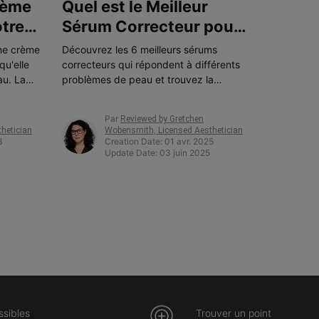
rème
Quel est le Meilleur
tre
Sérum Correcteur pour
vos Problèmes de Peau ?
une crème
Découvrez les 6 meilleurs sérums
qu'elle
correcteurs qui répondent à différents
au. La
problèmes de peau et trouvez la
solution parfaite pour vos besoins
e à la
spécifiques en matière de soins de la
Par
Reviewed by Gretchen
 peau.
peau.
hetician
Wobensmith, Licensed Aesthetician
3
Creation Date:
01 avr. 2025
Update Date:
03 juin 2025
ssibles
Trouver un point