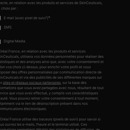
recte, en relation avec les produits et services de SkinCeuticals,
 choix par :
*
E-mail (avec pixel de suivi¹)
SMS
Digital Media
Oréal France, en relation avec les produits et services
inCeuticals, utilisera vos données personnelles pour réaliser des
atistiques et des analyses ainsi que, avec votre consentement et
lon vos choix ci-dessus, pour enrichir votre profil et vous
oposer des offres personnalisées par communication directe de
inCeuticals et via des publicités de ses différentes marques sur
es
sites et réseaux sociaux partenaires
, sur la base des
formations que vous avez partagées avec nous, résultant de tout
rvice que vous avez effectué, y compris vos caractéristiques
auté. Vous pouvez retirer votre consentement à tout moment,
tamment via le lien de désinscription présent dans nos
mmunications électroniques.
’Oréal France utilise des traceurs (pixels de suivi) pour savoir si
us ouvrez les e-mails, l’heure et le terminal utilisé. Ces
formations permettent d’établir des statistiques de diffusion, de