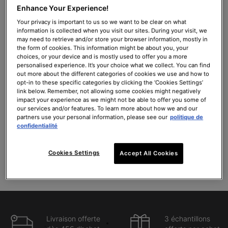
Enhance Your Experience!
A.G.E. Interrupter Ultra Serum
C E Ferulic avec 15 % de Vitamine
C Pure
Your privacy is important to us so we want to be clear on what
information is collected when you visit our sites. During your visit, we
Sérum multi-correcteur pour la
Sérum antioxydant rides et fermeté
may need to retrieve and/or store your browser information, mostly in
peau
the form of cookies. This information might be about you, your
4.5
(1341)
4.4
(8522)
choices, or your device and is mostly used to offer you a more
personalised experience. It’s your choice what we collect. You can find
out more about the different categories of cookies we use and how to
Une taille disponible
Une taille disponible
opt-in to these specific categories by clicking the ‘Cookies Settings’
30ml
30ml
link below. Remember, not allowing some cookies might negatively
impact your experience as we might not be able to offer you some of
179,00 €
176,00 €
our services and/or features. To learn more about how we and our
partners use your personal information, please see our
politique de
AJOUTER AU PANIER
AJOUTER AU PANIER
confidentialité
A.G.E. INTERRUPTER ULTRA SERUM
C E FERULIC AV
(596,67 €/100 ml.)
(586,67 €/100 ml.)
Cookies Settings
Accept All Cookies
Livraison offerte
3 échantillons