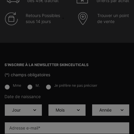
dès 45€ d’achat
offerts par achat
Retours Possibles
Trouver un point
sous 14 jours
de vente
Navigation du pied de page
S’INSCRIRE À LA NEWSLETTER SKINCEUTICALS
(*)
champs obligatoires
Mme
M.
Je préfère ne pas préciser
newslettersignup.title.legend
Date de naissance
Adresse e-mail
*