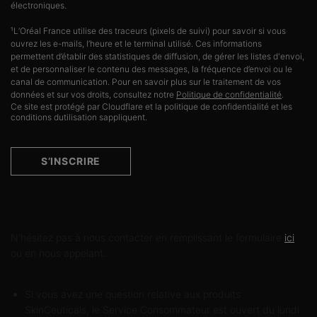
électroniques.
¹L’Oréal France utilise des traceurs (pixels de suivi) pour savoir si vous
ouvrez les e-mails, l’heure et le terminal utilisé. Ces informations
permettent d’établir des statistiques de diffusion, de gérer les listes d'envoi,
et de personnaliser le contenu des messages, la fréquence d’envoi ou le
canal de communication. Pour en savoir plus sur le traitement de vos
données et sur vos droits, consultez notre
Politique de confidentialité
.
Ce site est protégé par Cloudflare et la politique de confidentialité et les
conditions dutilisation sappliquent.
S’INSCRIRE
Contactez-nous
N'hésitez pas à nous contacter en remplissant le formulaire
ici
ou en nous appelant.
Si vous avez une question relative aux produits
SkinCeuticals, le Service Consommateur est ouvert du lundi