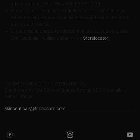
au vendredi de 9h à 18h au 09 69 39 10 36.
Si vous avez une question relative à votre commande, le
Service Client est ouvert du lundi au vendredi de 9h à 18h
au 03 66 74 99 18.
Si vous recherchez un professionnel des soins de la peau
SkinCeuticals, veuillez utiliser notre
Storelocator
.
Informations sur le fabricant
COSMETIQUE ACTIVE INTERNATIONAL
Distributed by CAI 62 quai Charles Pasqua 92300 Levallois-
Perret France
skinceuticals@fr.oaccare.com
SUIVEZ SKINCEUTICALS