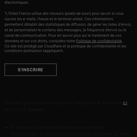
électroniques.
¹L’Oréal France utilise des traceurs (pixels de suivi) pour savoir si vous
ouvrez les e-mails, l’heure et le terminal utilisé. Ces informations
permettent d’établir des statistiques de diffusion, de gérer les listes d'envoi,
et de personnaliser le contenu des messages, la fréquence d’envoi ou le
canal de communication. Pour en savoir plus sur le traitement de vos
données et sur vos droits, consultez notre
Politique de confidentialité
.
Ce site est protégé par Cloudflare et la politique de confidentialité et les
conditions dutilisation sappliquent.
S’INSCRIRE
Contactez-nous
N'hésitez pas à nous contacter en remplissant le formulaire
ici
ou en nous appelant.
Si vous avez une question relative aux produits
SkinCeuticals, le Service Consommateur est ouvert du lundi