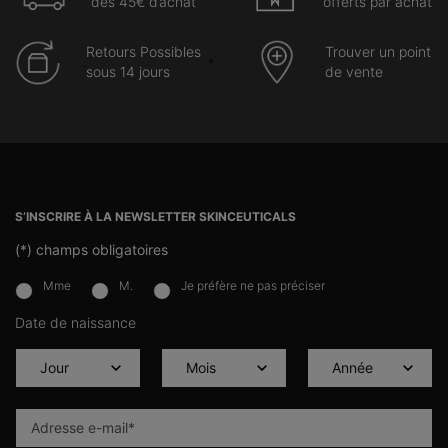
dès 45€ d’achat
offerts par achat
Retours Possibles
Trouver un point
sous 14 jours
de vente
Navigation du pied de page
S’INSCRIRE À LA NEWSLETTER SKINCEUTICALS
(*)
champs obligatoires
Mme
M.
Je préfère ne pas préciser
newslettersignup.title.legend
Date de naissance
Adresse e-mail
*