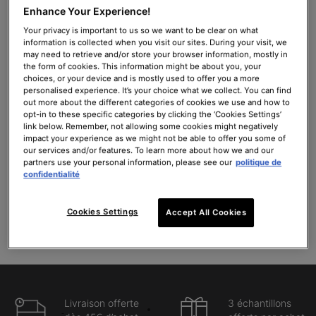
Enhance Your Experience!
A.G.E. Interrupter Ultra Serum
C E Ferulic avec 15 % de Vitamine
C Pure
Your privacy is important to us so we want to be clear on what
information is collected when you visit our sites. During your visit, we
Sérum multi-correcteur pour la
Sérum antioxydant rides et fermeté
may need to retrieve and/or store your browser information, mostly in
peau
the form of cookies. This information might be about you, your
4.5
(1341)
4.4
(8521)
choices, or your device and is mostly used to offer you a more
personalised experience. It’s your choice what we collect. You can find
out more about the different categories of cookies we use and how to
Une taille disponible
Une taille disponible
opt-in to these specific categories by clicking the ‘Cookies Settings’
30ml
30ml
link below. Remember, not allowing some cookies might negatively
impact your experience as we might not be able to offer you some of
179,00 €
176,00 €
our services and/or features. To learn more about how we and our
partners use your personal information, please see our
politique de
AJOUTER AU PANIER
AJOUTER AU PANIER
confidentialité
A.G.E. INTERRUPTER ULTRA SERUM
C E FERULIC AV
(596,67 €/100 ml.)
(586,67 €/100 ml.)
Cookies Settings
Accept All Cookies
Livraison offerte
3 échantillons