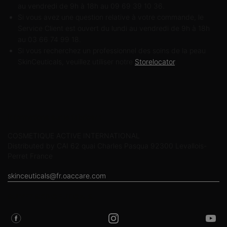
au vendredi de 9h à 18h au 09 69 39 10 36.
Si vous avez une question relative à votre commande, le
Service Client est ouvert du lundi au vendredi de 9h à 18h
au 03 66 74 99 18.
Si vous recherchez un professionnel des soins de la peau
SkinCeuticals, veuillez utiliser notre
Storelocator
.
Informations sur le fabricant
COSMETIQUE ACTIVE INTERNATIONAL
Distributed by CAI 62 quai Charles Pasqua 92300 Levallois-
Perret France
skinceuticals@fr.oaccare.com
SUIVEZ SKINCEUTICALS