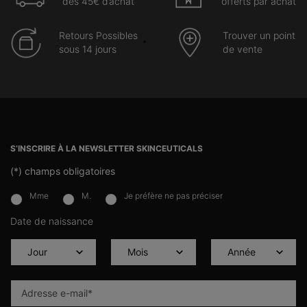
dès 45€ d’achat
offerts par achat
Retours Possibles
Trouver un point
sous 14 jours
de vente
Navigation du pied de page
S’INSCRIRE À LA NEWSLETTER SKINCEUTICALS
(*)
champs obligatoires
Mme
M.
Je préfère ne pas préciser
newslettersignup.title.legend
Date de naissance
Adresse e-mail
*