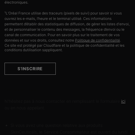
électroniques.
¹L’Oréal France utilise des traceurs (pixels de suivi) pour savoir si vous
ouvrez les e-mails, l’heure et le terminal utilisé. Ces informations
permettent d’établir des statistiques de diffusion, de gérer les listes d'envoi,
et de personnaliser le contenu des messages, la fréquence d’envoi ou le
canal de communication. Pour en savoir plus sur le traitement de vos
données et sur vos droits, consultez notre
Politique de confidentialité
.
Ce site est protégé par Cloudflare et la politique de confidentialité et les
conditions dutilisation sappliquent.
S’INSCRIRE
Contactez-nous
N'hésitez pas à nous contacter en remplissant le formulaire
ici
ou en nous appelant.
Si vous avez une question relative aux produits
SkinCeuticals, le Service Consommateur est ouvert du lundi