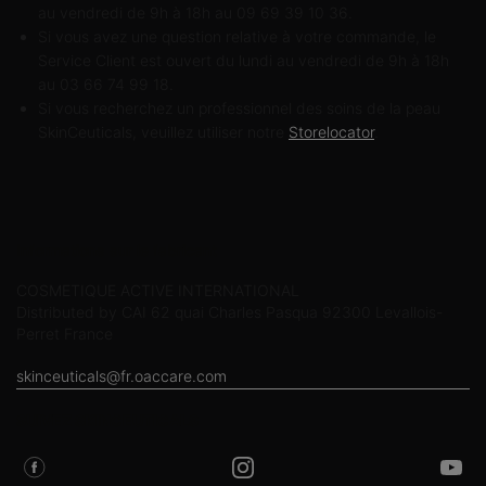
au vendredi de 9h à 18h au 09 69 39 10 36.
Si vous avez une question relative à votre commande, le
Service Client est ouvert du lundi au vendredi de 9h à 18h
au 03 66 74 99 18.
Si vous recherchez un professionnel des soins de la peau
SkinCeuticals, veuillez utiliser notre
Storelocator
.
Informations sur le fabricant
COSMETIQUE ACTIVE INTERNATIONAL
Distributed by CAI 62 quai Charles Pasqua 92300 Levallois-
Perret France
skinceuticals@fr.oaccare.com
SUIVEZ SKINCEUTICALS