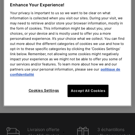
Enhance Your Experience!
A.G.E. Interrupter Ultra Serum
C E Ferulic avec 15 % de Vitamine
C Pure
Your privacy is important to us so we want to be clear on what
information is collected when you visit our sites. During your visit, we
Sérum multi-correcteur pour la
Sérum antioxydant rides et fermeté
may need to retrieve and/or store your browser information, mostly in
peau
the form of cookies. This information might be about you, your
4.5
(1341)
4.4
(8526)
choices, or your device and is mostly used to offer you a more
personalised experience. It’s your choice what we collect. You can find
out more about the different categories of cookies we use and how to
Une taille disponible
Une taille disponible
opt-in to these specific categories by clicking the ‘Cookies Settings’
30ml
30ml
link below. Remember, not allowing some cookies might negatively
impact your experience as we might not be able to offer you some of
179,00 €
176,00 €
our services and/or features. To learn more about how we and our
partners use your personal information, please see our
politique de
AJOUTER AU PANIER
AJOUTER AU PANIER
confidentialité
A.G.E. INTERRUPTER ULTRA SERUM
C E FERULIC AV
(596,67 €/100 ml.)
(586,67 €/100 ml.)
Cookies Settings
Accept All Cookies
Livraison offerte
3 échantillons