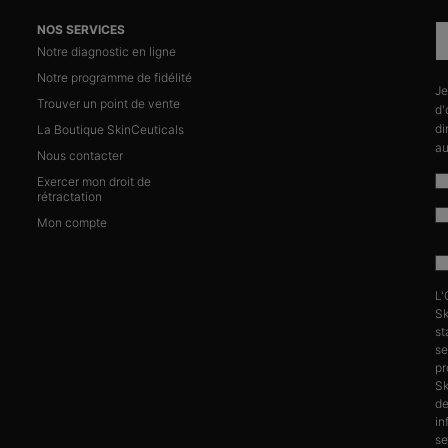
NOS SERVICES
Notre diagnostic en ligne
Notre programme de fidélité
Je
n
Trouver un point de vente
d'
di
La Boutique SkinCeuticals
au
Nous contacter
Exercer mon droit de
rétractation
Mon compte
L'
Sk
st
se
pr
Sk
d
in
se