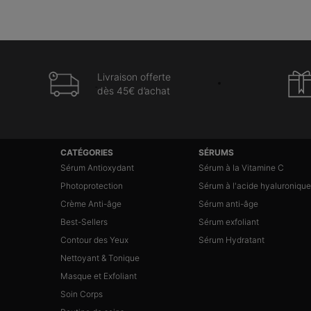
Livraison offerte
dès 45€ d’achat
Navigation du pied de page
CATÉGORIES
SÉRUMS
Sérum Antioxydant
Sérum à la Vitamine C
Photoprotection
Sérum à l'acide hyaluronique
Crème Anti-âge
Sérum anti-âge
Best-Sellers
Sérum exfoliant
Contour des Yeux
Sérum Hydratant
Nettoyant & Tonique
Masque et Exfoliant
Soin Corps