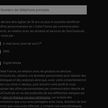
Numéro de téléphone portable
 déclare être âgé(e) de 16 ans ou plus et souhaite bénéficier
offres personnalisées de L'Oréal France par communication
recte, en relation avec les produits et services de SkinCeuticals,
 choix par :
*
E-mail (avec pixel de suivi¹)
SMS
Digital Media
Oréal France, en relation avec les produits et services
inCeuticals, utilisera vos données personnelles pour réaliser des
atistiques et des analyses ainsi que, avec votre consentement et
lon vos choix ci-dessus, pour enrichir votre profil et vous
oposer des offres personnalisées par communication directe de
inCeuticals et via des publicités de ses différentes marques sur
es
sites et réseaux sociaux partenaires
, sur la base des
formations que vous avez partagées avec nous, résultant de tout
rvice que vous avez effectué, y compris vos caractéristiques