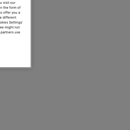
 visit our
in the form of
o offer you a
e different
okies Settings’
 we might not
 partners use