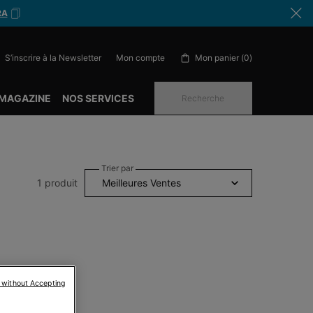
RA
S’inscrire à la Newsletter
Mon panier
0
Mon compte
0 produit in cart
 MAGAZINE
NOS SERVICES
Recherche
Trier par
1 produit
 without Accepting