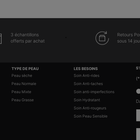
3 échantillons
Retours Po
offerts par achat
sous 14 jou
S
TYPE DE PEAU
LES BESOINS
Peau sèche
Soin Anti-rides
(*
Peau Normale
Soin Anti-taches
news
Peau Mixte
Soin anti-imperfections
Peau Grasse
Soin Hydratant
D
Soin Anti-rougeurs
Soin Peau Sensible