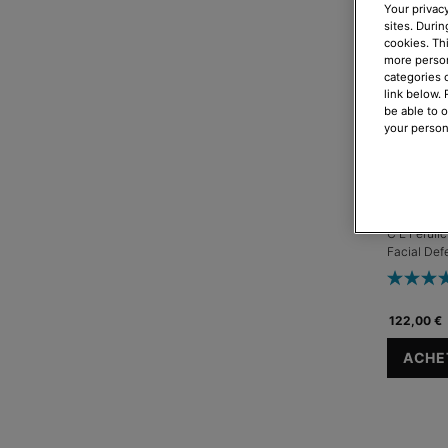
Your privacy
sites. Durin
cookies. Th
more person
categories 
link below.
be able to 
your person
Routine 
C E Ferulic
Facial Def
122,00 €
ACHET