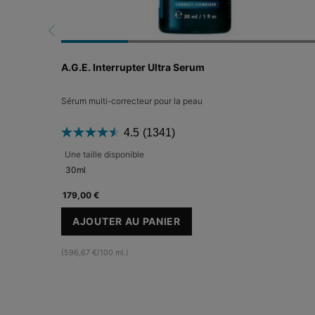
A.G.E. Interrupter Ultra Serum
Sérum multi-correcteur pour la peau
4.5
(1341)
Une taille disponible
30ml
179,00 €
AJOUTER AU PANIER
A.G.E. INTERRUPTER ULTRA SERUM
(596,67 €/100 ml.)