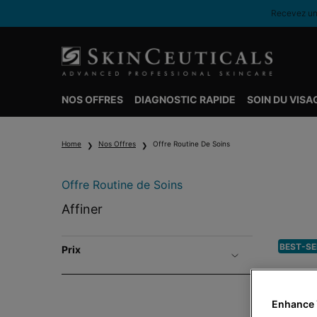
Recevez une
NOS OFFRES
DIAGNOSTIC RAPIDE
SOIN DU VISA
Contenu principal
Home
Nos Offres
Offre Routine De Soins
Offre Routine de Soins
Offre Routine de Soins
Affiner
BEST-SE
Prix
Enhance 