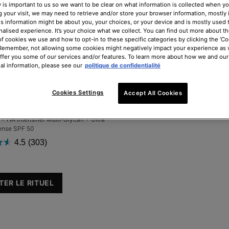
 is important to us so we want to be clear on what information is collected when you
g your visit, we may need to retrieve and/or store your browser information, mostly 
is information might be about you, your choices, or your device and is mostly used t
alised experience. It’s your choice what we collect. You can find out more about th
of cookies we use and how to opt-in to these specific categories by clicking the ‘Co
 Remember, not allowing some cookies might negatively impact your experience as
offer you some of our services and/or features. To learn more about how we and our
al information, please see our
politique de confidentialité
Cookies Settings
Accept All Cookies
Découverte Best-Sellers
 + HA Intensifier Multi-Glycan + Ultra
ense SPF 50
4.5
(303)
ER LE RITUEL
ROUTINE DÉCOUVERTE BEST-SELLERS