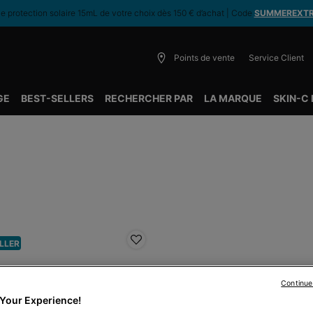
 protection solaire 15mL de votre choix dès 150 € d’achat | Code
SUMMEREXT
Points de vente
Service Client
GE
BEST-SELLERS
RECHERCHER PAR
LA MARQUE
SKIN-C
LLER
Continue
Your Experience!