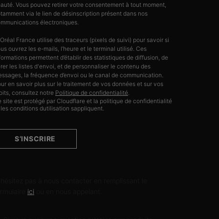
auté. Vous pouvez retirer votre consentement à tout moment,
tamment via le lien de désinscription présent dans nos
mmunications électroniques.
’Oréal France utilise des traceurs (pixels de suivi) pour savoir si
us ouvrez les e-mails, l’heure et le terminal utilisé. Ces
formations permettent d’établir des statistiques de diffusion, de
rer les listes d'envoi, et de personnaliser le contenu des
ssages, la fréquence d’envoi ou le canal de communication.
ur en savoir plus sur le traitement de vos données et sur vos
oits, consultez notre
Politique de confidentialité
.
 site est protégé par Cloudflare et la politique de confidentialité
 les conditions dutilisation sappliquent.
S’INSCRIRE
ONTACTEZ-NOUS
'hésitez pas à nous contacter en remplissant le
ormulaire
ici
ou en nous appelant.