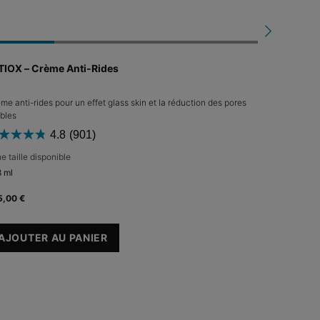
P-TIOX – Crème Anti-Rides
HA Intensi
me anti-rides pour un effet glass skin et la réduction des pores
Sérum voluma
ibles
4.8
(901)
e taille disponible
Une taille d
 ml
30 ml
5,00 €
125,00 €
AJOUTE
AJOUTER AU PANIER
P-TIOX – CRÈME ANTI-RIDES
(416,67 €/100