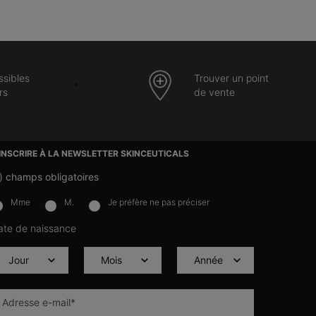
ssibles
Trouver un point
rs
de vente
’INSCRIRE À LA NEWSLETTER SKINCEUTICALS
)
champs obligatoires
Mme
M.
Je préfère ne pas préciser
lettersignup.title.legend
ate de naissance
Adresse e-mail
*