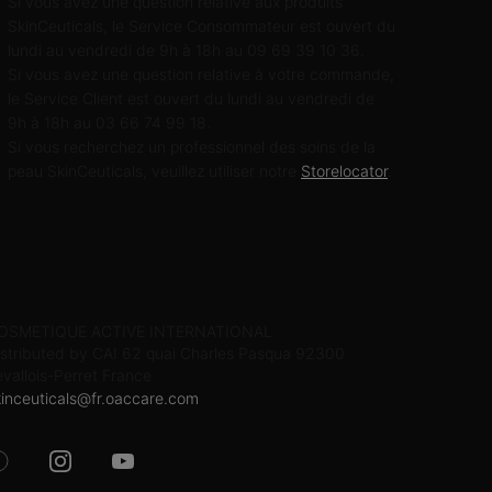
Si vous avez une question relative aux produits
SkinCeuticals, le Service Consommateur est ouvert du
lundi au vendredi de 9h à 18h au 09 69 39 10 36.
Si vous avez une question relative à votre commande,
le Service Client est ouvert du lundi au vendredi de
9h à 18h au 03 66 74 99 18.
Si vous recherchez un professionnel des soins de la
peau SkinCeuticals, veuillez utiliser notre
Storelocator
.
NFORMATIONS SUR LE FABRICANT
OSMETIQUE ACTIVE INTERNATIONAL
istributed by CAI 62 quai Charles Pasqua 92300
evallois-Perret France
kinceuticals@fr.oaccare.com
UIVEZ SKINCEUTICALS