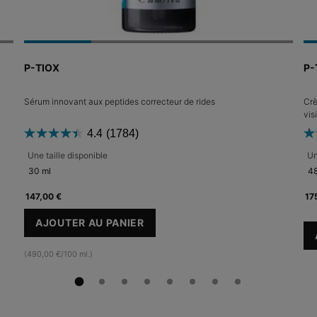
P-TIOX
Sérum innovant aux peptides correcteur de rides
Crè
vis
4.4
(1784)
Une taille disponible
Un
30 ml
48
147,00 €
17
AJOUTER AU PANIER
P-TIOX
(490,00 €/100 ml.)