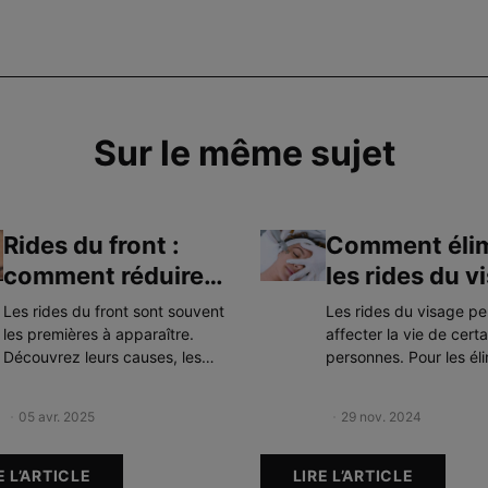
Sur le même sujet
Rides du front :
Comment éli
comment réduire
les rides du v
leur apparence ?
grâce au laser
Les rides du front sont souvent
Les rides du visage p
les premières à apparaître.
affecter la vie de cert
Découvrez leurs causes, les
personnes. Pour les éli
actifs clés pour les atténuer et
laser fait partie des p
les meilleures routines pour
esthétiques recomman
Creation Date:
05 avr. 2025
Update Date:
27 août 2025
Creation Date:
29 nov. 2024
Update Date:
12 mai 20
prévenir leur apparition ou
réduire leur apparence.
E L’ARTICLE
LIRE L’ARTICLE