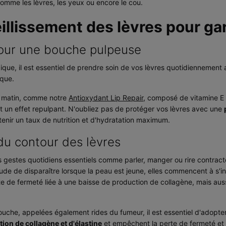
 comme les lèvres, les yeux ou encore le cou.
illissement des lèvres pour gar
 pour une bouche pulpeuse
ique, il est essentiel de prendre soin de vos lèvres quotidiennement
ique.
 matin, comme notre
Antioxydant Lip Repair
, composé de vitamine E 
 un effet repulpant. N'oubliez pas de protéger vos lèvres avec une
enir un taux de nutrition et d'hydratation maximum.
 du contour des lèvres
estes quotidiens essentiels comme parler, manger ou rire contracten
de de disparaître lorsque la peau est jeune, elles commencent à s'ins
rte de fermeté liée à une baisse de production de collagène, mais au
bouche, appelées également rides du fumeur, il est essentiel d'adopt
ion de collagène et d'élastine
et empêchent la perte de fermeté et 