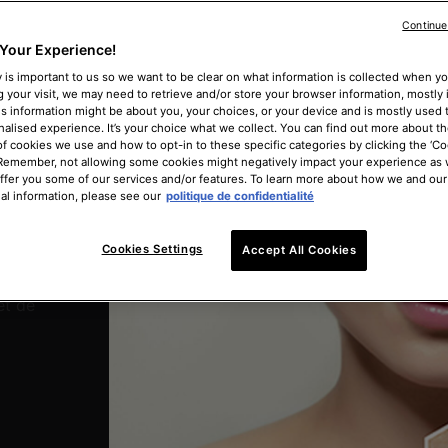
Continue
er
Your Experience!
 is important to us so we want to be clear on what information is collected when you
g your visit, we may need to retrieve and/or store your browser information, mostly 
is information might be about you, your choices, or your device and is mostly used t
alised experience. It’s your choice what we collect. You can find out more about th
of cookies we use and how to opt-in to these specific categories by clicking the ‘Co
 Remember, not allowing some cookies might negatively impact your experience as
offer you some of our services and/or features. To learn more about how we and our
 ?
al information, please see our
politique de confidentialité
Cookies Settings
Accept All Cookies
tes zones
r une
et de