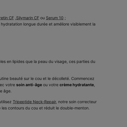
retin CF
,
Silymarin CF
ou
Serum 10
;
hydratation longue durée et améliore visiblement la
bles en lipides que la peau du visage, ces parties du
routine beauté sur le cou et le décolleté. Commencez
vec votre
soin anti-âge
ou votre
crème hydratante
,
ne âge.
tilisez
Tripeptide Neck-Repair
, notre soin correcteur
ne les contours du cou et réduit le double-menton.