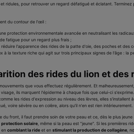
s et ridules, pour retrouver un regard défatigué et éclatant. Terminez
ent du contour de l'œil :
une protection environnementale avancée en neutralisant les radicaux
de fatigue pour un regard plus frais ;
à réduire l'apparence des rides de la patte d'oie, des poches et des 
à la texture riche qui agit sur trois principaux signes de l'âge : la p
ition des rides du lion et des r
des mouvements que vous effectuez régulièrement. Et malheureusement
e visage, ils marquent l'épiderme à chaque fois que celui-ci s'exprim
 comme les rides d'expression au niveau des lèvres, elles s'installent à
é, voire sévère ou en colère, alors qu'il n'en est rien intérieurement.
ride du front, il faut prendre soin de votre peau et ce, dès le plus jeun
e
protection solaire
, même si la peau est "jeune". Si les premières rid
n en
comblant la ride
et en
stimulant la production de collagène
, n