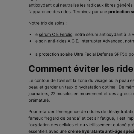
antioxydant
qui neutralise les radicaux libres généré
l'apparence des rides. Terminez par une
protection s
Notre trio de soins :
le
sérum C E Ferulic
, notre sérum antioxydant à la 
le
soin anti-rides A.G.E. Interrupter Advanced
, notr
;
la
protection solaire Ultra Facial Defense SPF50
pou
Comment éviter les rides
Le contour de l'œil est la zone du visage où la peau es
peau et garder un taux d'hydratation optimal. De même
journaliers, 22 muscles en mouvement et des agression
prématuré.
Pour retarder l'émergence de ridules de déshydratation
fameux “regard de panda” et cet air fatigué, il est im
l'oxydation des cellules et du vieillissement cutané 
essentiels avec une
crème hydratante anti-âge spécia