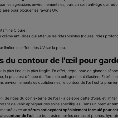
s par les agressions environnementales, puis un
soin anti-âge
qui redon
olaire
pour bloquer les rayons UV.
vitamine C pure ;
e crème anti-rides qui atténue les rides visibles (ridules, rides prof
r limiter les effets des UV sur la peau.
 du contour de l'œil pour garde
t la plus fine et la plus fragile. En effet, dépourvue de glandes sébac
, la peau est dénuée de fibres de collagène et d'élastine. Extrêmem
s environnementales quotidiennes, le contour de l'œil est la premièr
, de rides du coin externe de l'œil (la célèbre patte d'oie), et limi
portant de venir appliquer des soins spécifiques. Dans un premier tem
prématuré avec un
sérum antioxydant spécialement formulé pour cet
le contour de l'œil
. Le but : estomper les cernes et poches, hydrate