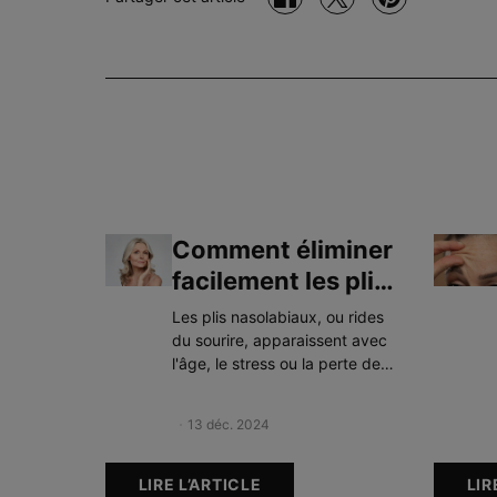
Comment éliminer
facilement les plis
nasolabiaux ?
Les plis nasolabiaux, ou rides
du sourire, apparaissent avec
l'âge, le stress ou la perte de
fermeté de la peau. Grâce à
une routine adaptée, des soins
Creation Date:
13 déc. 2024
Update Date:
22 avr. 2025
ciblés et des actifs anti-âge
comme le rétinol et l'acide
hyaluronique, il est possible de
LIRE L’ARTICLE
LIR