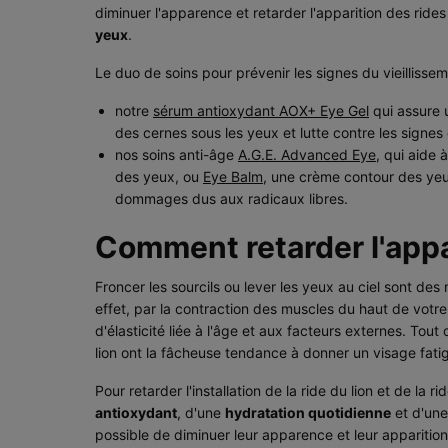
diminuer l'apparence et retarder l'apparition des ride
yeux
.
Le duo de soins pour prévenir les signes du vieillissem
notre
sérum antioxydant AOX+ Eye Gel
qui assure 
des cernes sous les yeux et lutte contre les signes 
nos soins anti-âge
A.G.E. Advanced Eye
, qui aide 
des yeux, ou
Eye Balm
, une crème contour des yeux 
dommages dus aux radicaux libres.
Comment retarder l'appar
Froncer les sourcils ou lever les yeux au ciel sont 
effet, par la contraction des muscles du haut de votr
d'élasticité liée à l'âge et aux facteurs externes. Tout
lion ont la fâcheuse tendance à donner un visage fatigu
Pour retarder l'installation de la ride du lion et de la 
antioxydant
, d'une
hydratation quotidienne
et d'un
possible de diminuer leur apparence et leur apparitio