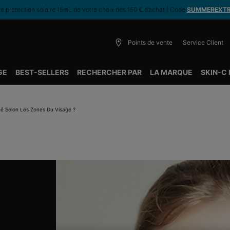
 protection solaire 15mL de votre choix dès 150 € d’achat | Code
SUMMEREXT
Points de vente
Service Client
GE
BEST-SELLERS
RECHERCHER PAR
LA MARQUE
SKIN-C
é Selon Les Zones Du Visage ?