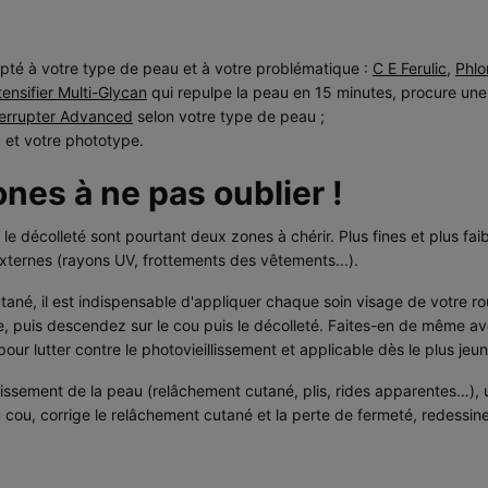
pté à votre type de peau et à votre problématique :
C E Ferulic
,
Phlo
tensifier Multi-Glycan
qui repulpe la peau en 15 minutes, procure une 
terrupter Advanced
selon votre type de peau ;
 et votre phototype.
ones à ne pas oublier !
 le décolleté sont pourtant deux zones à chérir. Plus fines et plus fai
xternes (rayons UV, frottements des vêtements...).
 cutané, il est indispensable d'appliquer chaque soin visage de votre 
e, puis descendez sur le cou puis le décolleté. Faites-en de même a
pour lutter contre le photovieillissement et applicable dès le plus jeu
llissement de la peau (relâchement cutané, plis, rides apparentes…), u
 du cou, corrige le relâchement cutané et la perte de fermeté, redessi
est