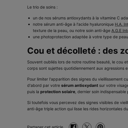
Le trio de soins :
un de nos sérums antioxydants à la vitamine C ada
notre sérum anti-âge à l'acide hyaluronique
H.A. In
texture de la peau, ou notre soin anti-âge
A.G.E In
une photoprotection adaptée à votre type de peau
Cou et décolleté : des z
Souvent oubliés lors de notre routine beauté, le cou et
corps sont sujettes quotidiennement aux agressions e
Pour limiter l'apparition des signes du vieillissement
d'abord par votre
sérum antioxydant
sur votre visag
puis la
protection solaire
, dernier soin indispensable 
Si toutefois vous percevez des signes visibles de viei
anti-âge triple action qui lisse les rides horizontales
Partager cet article
Partager sur facebook
Partager sur twitter
Partager sur pinter