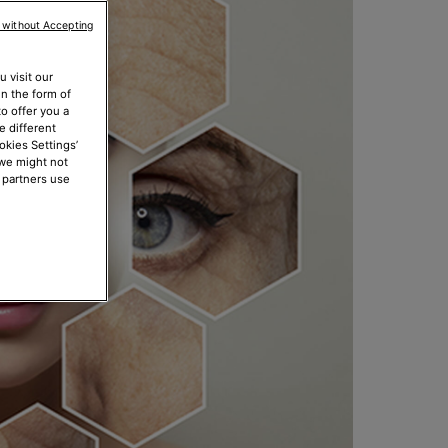
 without Accepting
 visit our
in the form of
o offer you a
e different
okies Settings’
 we might not
 partners use