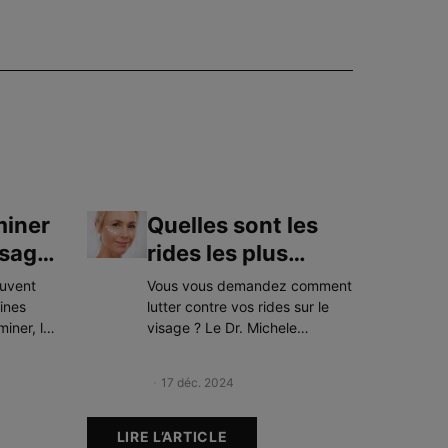
miner
Quelles sont les
isage
rides les plus
 ?
courantes et
euvent
Vous vous demandez comment
comment les
aines
lutter contre vos rides sur le
miner, le
visage ? Le Dr. Michele
corriger ?
rocédures
Anzilotti, docteur en médecine
dées.
et dermatologiste FAAD à New
25
Creation Date:
17 déc. 2024
Update Date:
27 août 2025
York, vous explique tout sur les
différents types de rides,
comment les prévenir et vers
LIRE L’ARTICLE