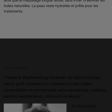
ainsi que le maquillage longue tenue, sans irriter ni éliminer les
huiles naturelles. La peau reste hydratée et prête pour les
traitements.
PHYSICIAN INSIGHT
L'avis du médecin
"J'aime le Replenishing Cleanser de SkinCeuticals
parce qu'il contient non seulement des huiles
essentielles et est formulé sans parabènes, sulfates,
parfum synthétique, colorants ni alcool."
Dr. Forest Roth