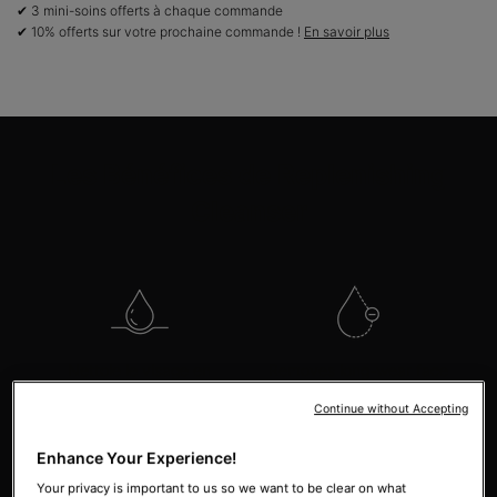
✔ 3 mini-soins offerts à chaque commande
✔ 10% offerts sur votre prochaine commande !
En savoir plus
PDP Product Benefits Section
Les Bénéfices de Replenishing
Cleanser
Nettoie le visage en
Removes long-wear face
profondeur tout en
makeup
Continue without Accepting
préservant l'hydratation
Enhance Your Experience!
Your privacy is important to us so we want to be clear on what