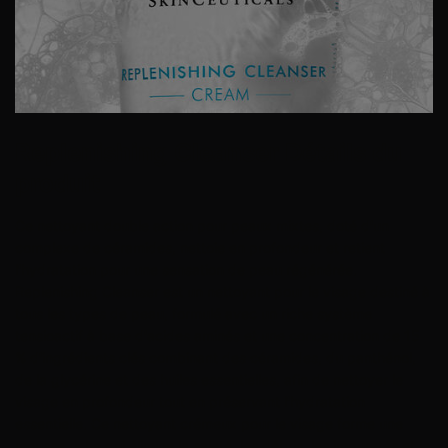
Replenishing Cleanser
Détails du
produit
Ce nettoyant double action pour peaux mixtes, doté d'un
complexe de céramides, nettoie en profondeur et retient
l'hydratation pour une sensation de peau régénérée.
Replenishing Cleanser est un nettoyant pour le visage destiné à
tous les types de peau, formulé avec un riche système
tensioactif à base d'acides aminés et une concentration de 15
% d'ingrédients clés combinant des céramides, du panthénol,
de la glycérine et des huiles essentielles, afin de nettoyer le
visage en profondeur tout en préservant l'hydratation
essentielle. Ce nettoyant crémeux pour le visage forme une
mousse riche qui élimine la saleté, les débris, les impuretés et le