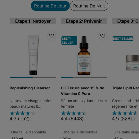
Routine De Jour
Routine De Nuit
Étape 1: Nettoyer
Étape 2: Prévenir
Étape 3: C
BEST-
BESTSELLER
SELLER
Replenishing Cleanser
C E Ferulic avec 15 % de
Triple Lipid Re
Vitamine C Pure
Nettoyant visage confort
Sérum antioxydant rides et
Crème anti-rid
peaux matures &
fermeté
régénérante et
déshydratées
nourrissante
4.3
(152)
4.4
(8443)
4.5
(3281)
Une taille disponible
Une taille disponible
Une taille disp
150 ml
30ml
48 ml