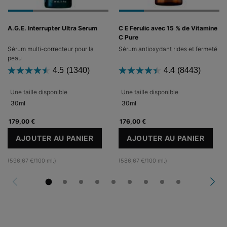
A.G.E. Interrupter Ultra Serum
C E Ferulic avec 15 % de Vitamine
C Pure
Sérum multi-correcteur pour la
Sérum antioxydant rides et fermeté
peau
4.5
(1340)
4.4
(8443)
Une taille disponible
Une taille disponible
30ml
30ml
179,00 €
176,00 €
AJOUTER AU PANIER
AJOUTER AU PANIER
A.G.E. INTERRUPTER ULTRA SERUM
C E FERULIC AV
(596,67 €/100 ml.)
(586,67 €/100 ml.)
PDP Reviews