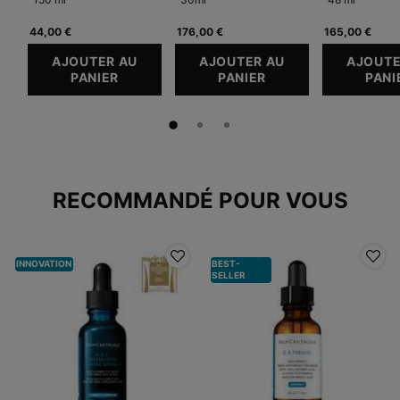
44,00 €
176,00 €
165,00 €
AJOUTER AU
AJOUTER AU
AJOUTE
PANIER
REPLENISHING CLEANSER
PANIER
C E FERULIC AVEC 
PANI
PDP Slot 1 Section
RECOMMANDÉ POUR VOUS
INNOVATION
BEST-
SELLER