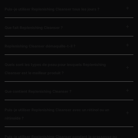
Puis-je utiliser Replenishing Cleanser tous les jours ?
Que fait Replenishing Cleanser ?
Replenishing Cleanser démaquille-t-il ?
Quels sont les types de peau pour lesquels Replenishing
Cleanser est le meilleur produit ?
Que contient Replenishing Cleanser ?
Puis-je utiliser Replenishing Cleanser avec un rétinol ou un
rétinoïde ?
Puis-je utiliser Replenishing Cleanser pendant la grossesse ou