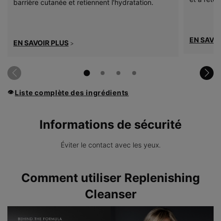
barrière cutanée et retiennent l'hydratation.
EN SAVOI
EN SAVOIR PLUS
>
Liste complète des ingrédients
👁
Informations de sécurité
Éviter le contact avec les yeux.
PDP Product How to Use Section
Comment utiliser Replenishing
Cleanser