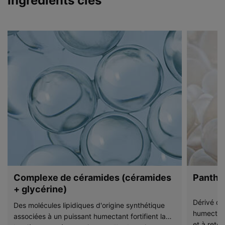
Ingrédients clés
Complexe de céramides (céramides
Panthé
+ glycérine)
Dérivé de
Des molécules lipidiques d'origine synthétique
humectant
associées à un puissant humectant fortifient la
et à reten