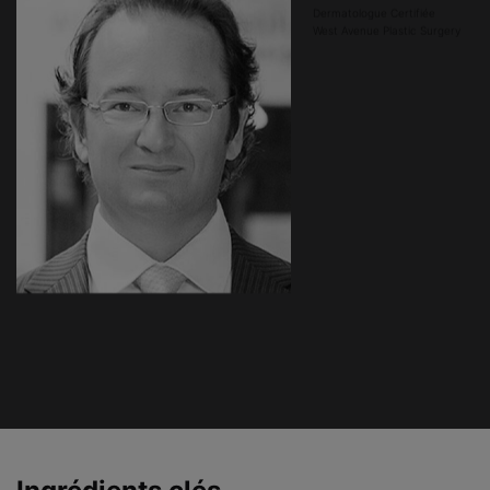
Dermatologue Certifiée
West Avenue Plastic Surgery
PDP Product Ingredients Section