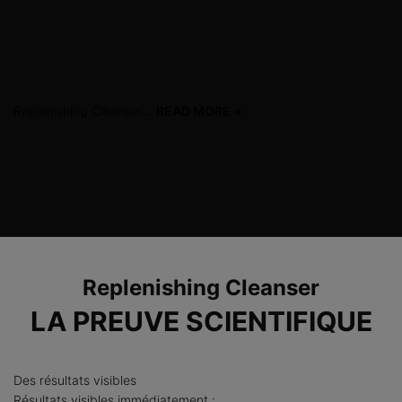
maquillage longue durée sans décaper les huiles naturelles. Le
nettoyant régénérant se rince sans résidus tout en retenant
l'hydratation et en préparant la peau à une utilisation
cosméceutique à domicile.
Replenishing Cleanser...
READ MORE +
read more
CONSEILS D'UTILISATION
FAQS
>
>
PDP Before After Section
Replenishing Cleanser
LA PREUVE SCIENTIFIQUE
Des résultats visibles
Résultats visibles immédiatement :