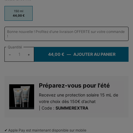
One taille only
150 ml
Sélectionné
, 1 of 1
44,00 €
Bonne nouvelle ! Profitez d'une livraison OFFERTE sur votre commande
!
Quantité
44,00 €
―
AJOUTER AU PANIER
REPLEN
−
+
Préparez-vous pour l'été​
Recevez une protection solaire 15 mL de
votre choix dès 150€ d’achat​
| Code :
SUMMEREXTRA
✔ Apple Pay est maintenant disponible sur mobile