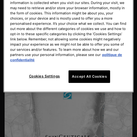
information is collected when you visit our sites. During your visit, we
may need to retrieve and/or store your browser information, mostly in
the form of cookies. This information might be about you, your
choices, or your device and is mostly used to offer you a more
Sans parfum synthétique,
Convient aux peaux
personalised experience. It’s your choice what we collect. You can find
out more about the different categories of cookies we use and how to
sans colorant, sans alcool
sèches, normales, grasses
opt-in to these specific categories by clicking the ‘Cookies Settings’
et mixtes
link below. Remember, not allowing some cookies might negatively
impact your experience as we might not be able to offer you some of
our services and/or features. To learn more about how we and our
partners use your personal information, please see our
politique de
PDP Product Details Section
confidentialité
Cookies Settings
Accept All Cookies