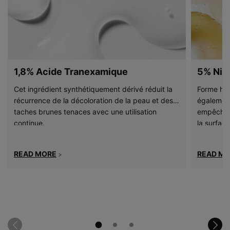
1,8% Acide Tranexamique
5% Nia
Cet ingrédient synthétiquement dérivé réduit la
Forme hyd
récurrence de la décoloration de la peau et des
également
taches brunes tenaces avec une utilisation
empêche l
continue.
la surface
mélanogén
apaisante 
READ MORE
READ M
>
le niacina
des mélan