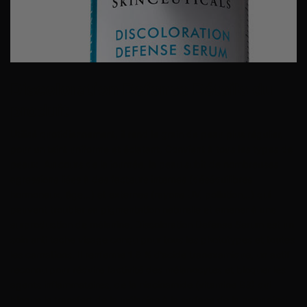
Discoloration Defense
Détails du
produit
Utilisé quotidiennement, il rend le grain de peau plus régulier,
pour un teint uniforme et éclatant. Convient à tous les types de
peaux. Au cours de la journée, la peau subit de nombreuses
agressions liées à des facteurs internes (déséquilibres
hormonaux, âge…) et externes (rayons UV, pollution…) qui
peuvent troubler sa pigmentation naturelle et amener à une
surproduction de mélanine. Discoloration Defense Serum est un
soin anti tache visage conçu pour tous les phototypes et toutes
les carnations. Il renferme 1,8 % d’acide tranexamique, un actif
reconnu pour réduire l’activité des mélanocytes et bloquer les
agents inflammatoires, de la niacinamide (vitamine B3) qui
bloque le transfert de la mélanine à la surface de la peau ainsi