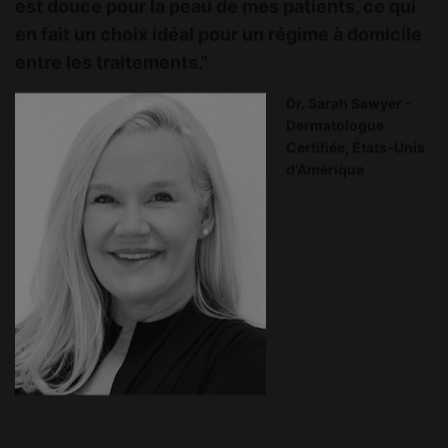
est douce pour la peau de mes patients, ce qui
en fait un choix idéal pour un régime à domicile
entre les traitements."
Dr. Sarah Sawyer -
Dermatologue
Certifiée, États-Unis
d'Amérique