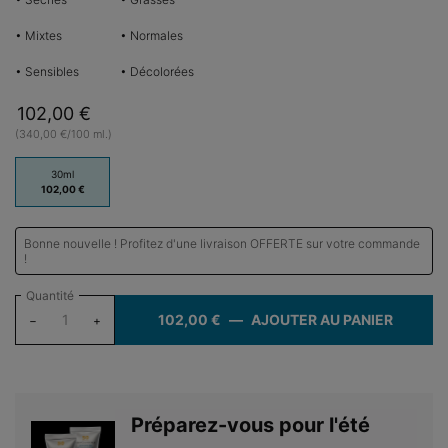
• Mixtes
• Normales
• Sensibles
• Décolorées
102,00 €
(340,00 €/100 ml.)
One taille only
30ml
Sélectionné
, 1 of 1
102,00 €
Bonne nouvelle ! Profitez d'une livraison OFFERTE sur votre commande
!
Quantité
102,00 €
―
AJOUTER AU PANIER
DISCOL
−
+
Préparez-vous pour l'été​