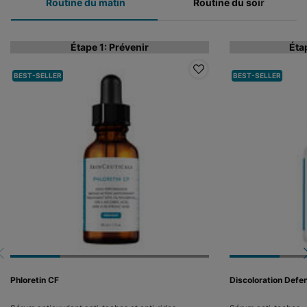
Routine du matin
Routine du soir
Étape 1: Prévenir
Éta
BEST-SELLER
BEST-SELLER
Phloretin CF
Discoloration Defe