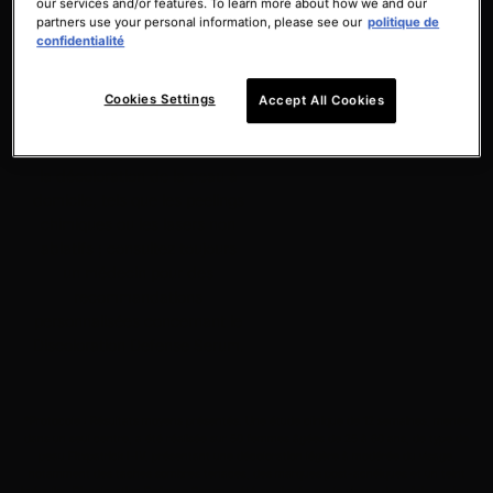
our services and/or features. To learn more about how we and our
partners use your personal information, please see our
politique de
confidentialité
Cookies Settings
Accept All Cookies
Complément idéal aux
traitements professionnels de
la décoloration de la peau à
domicile, tels que les peelings
chimiques ou les lasers non
ablatifs ; consultez toujours
un médecin pour des
recommandations
personnalisées concernant le
Discoloration Defense Serum.
*Protocole : Résultats moyens présentés. Une étude clinique de 12 semaines, menée
dans un seul centre, a été réalisée sur 50 femmes âgées de 25 à 60 ans, de type de
peau Fitzpatrick I-IV, présentant une décoloration légère à modérée du visage,
notamment des taches sombres tenaces, des marques post-acnéiques et un teint
irrégulier. Discoloration Defense Serum a été appliquée sur le visage deux fois par jour