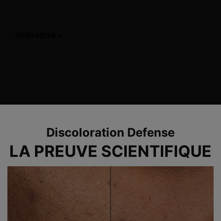
que de l’HEPES, un actif qui active la régénération cellulaire et
favorise la desquamation, pour un effet peau neuve.
...
READ MORE +
read more
CONSEILS D'UTILISATION
FAQS
>
>
Before After Section
Discoloration Defense
LA PREUVE SCIENTIFIQUE