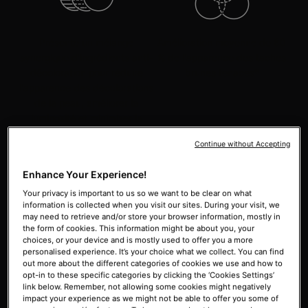
Présente un mélange
Amélioration moyenne de 60
synergique d'ingrédients anti-
% de l'apparence des taches
décoloration pour réduire
brunes tenaces*
l'apparence des décolorations
de la peau, améliorer la
luminosité et minimiser la
récurrence de la décoloration
Continue without Accepting
(avec une utilisation continue)
Enhance Your Experience!
Your privacy is important to us so we want to be clear on what
information is collected when you visit our sites. During your visit, we
may need to retrieve and/or store your browser information, mostly in
the form of cookies. This information might be about you, your
choices, or your device and is mostly used to offer you a more
personalised experience. It’s your choice what we collect. You can find
Réduction moyenne de 34 %
Sans parfum et sans
out more about the different categories of cookies we use and how to
des marques post-éruption
hydroquinone
opt-in to these specific categories by clicking the ‘Cookies Settings’
chez les teints plus foncés**
link below. Remember, not allowing some cookies might negatively
impact your experience as we might not be able to offer you some of