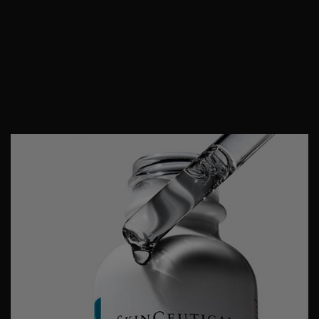
en association avec un écran solaire. Des évaluations d'efficacité et de tolérabilité ont
été réalisées au départ et aux semaines 2, 4, 8 et 12.
**Protocole : Une étude clinique de 12 semaines, menée dans un seul centre, a été
réalisée sur 51 femmes, de type de peau Fitzpatrick V-VI, présentant des signes visibles
de décoloration/hyperpigmentation de la peau, notamment une hyperpigmentation
post-inflammatoire et un mélasma. Discoloration Defense Serum a été appliquée sur le
visage deux fois par jour en association avec un écran solaire. Des évaluations
d'efficacité et de tolérabilité ont été réalisées au départ et aux semaines 2, 4, 8 et 12.
PDP Product Details Section