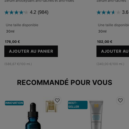
Sérum antioxydant anti-taches et anti-rides
Sérum anti-taches
4.2
(984)
3.6
Une taille disponible
Une taille disponibl
30ml
30ml
176,00 €
102,00 €
AJOUTER AU PANIER
AJOUTER AU
PHLORETIN CF
DI
(586,67 €/100 ml.)
(340,00 €/100 ml.)
PDP Slot 1 Section
RECOMMANDÉ POUR VOUS
INNOVATION
BEST-
SELLER