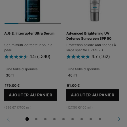
A.G.E. Interrupter Ultra Serum
Advanced Brightening UV
Defense Sunscreen SPF 50
Sérum multi-correcteur pour la
Protection solaire anti-taches à
peau
large spectre UVA/UVB
4.5
(1340)
4.7
(162)
Une taille disponible
Une taille disponible
30ml
40 ml
179,00 €
51,00 €
AJOUTER AU PANIER
AJOUTER AU PANIER
A.G.E. INTERRUPTER ULTRA SERUM
ADVANCED BRIG
(596,67 €/100 ml.)
(127,50 €/100 ml.)