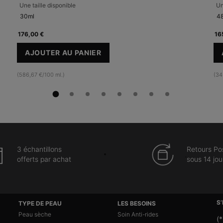
Une taille disponible
Un
30ml
48
176,00 €
16
AJOUTER AU PANIER
C E FERULIC AVEC 15 % DE VITAMINE C P
(586,67 €/100 ml.)
(34
3 échantillons
Retours Po
offerts par achat
sous 14 jou
S
TYPE DE PEAU
LES BESOINS
Peau sèche
Soin Anti-rides
(*