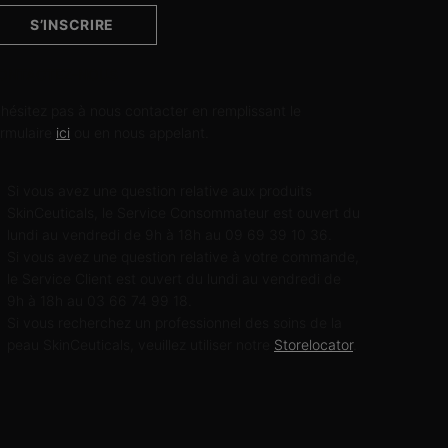
S’INSCRIRE
ONTACTEZ-NOUS
'hésitez pas à nous contacter en remplissant le
ormulaire
ici
ou en nous appelant.
Si vous avez une question relative aux produits
SkinCeuticals, le Service Consommateur est ouvert du
lundi au vendredi de 9h à 18h au 09 69 39 10 36.
Si vous avez une question relative à votre commande,
le Service Client est ouvert du lundi au vendredi de
9h à 18h au 03 66 74 99 18.
Si vous recherchez un professionnel des soins de la
peau SkinCeuticals, veuillez utiliser notre
Storelocator
.