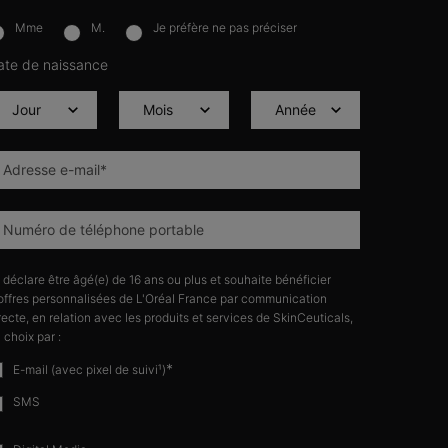
Mme
M.
Je préfère ne pas préciser
lettersignup.title.legend
ate de naissance
Adresse e-mail
*
Numéro de téléphone portable
 déclare être âgé(e) de 16 ans ou plus et souhaite bénéficier
offres personnalisées de L'Oréal France par communication
recte, en relation avec les produits et services de SkinCeuticals,
 choix par :
*
E-mail (avec pixel de suivi¹)
SMS