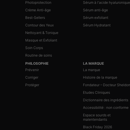
Photoprotection
Sérum à l'acide hyaluronique
Crème Anti-âge
Sérum anti-âge
Best-Sellers
Sérum exfoliant
Contour des Yeux
Sérum Hydratant
Nettoyant & Tonique
Masque et Exfoliant
Soin Corps
Routine de soins
PHILOSOPHIE
LA MARQUE
Prévenir
La marque
Corriger
Histoire de la marque
Protéger
Fondateur – Docteur Sheldo
Etudes Cliniques
Dictionnaire des ingrédients
Accessibilité : non conforme
Espace sourds et
malentendants
Black Friday 2026