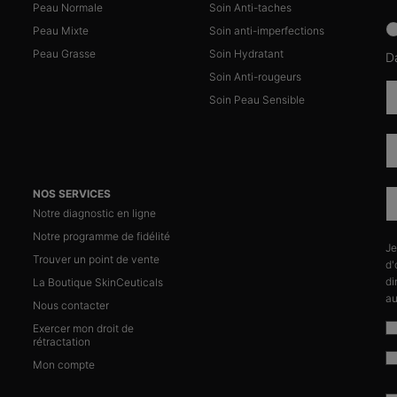
Peau Normale
Soin Anti-taches
news
Peau Mixte
Soin anti-imperfections
Peau Grasse
Soin Hydratant
D
Soin Anti-rougeurs
Soin Peau Sensible
NOS SERVICES
Notre diagnostic en ligne
Notre programme de fidélité
Je
n
Trouver un point de vente
d'
di
La Boutique SkinCeuticals
au
Nous contacter
Exercer mon droit de
rétractation
Mon compte