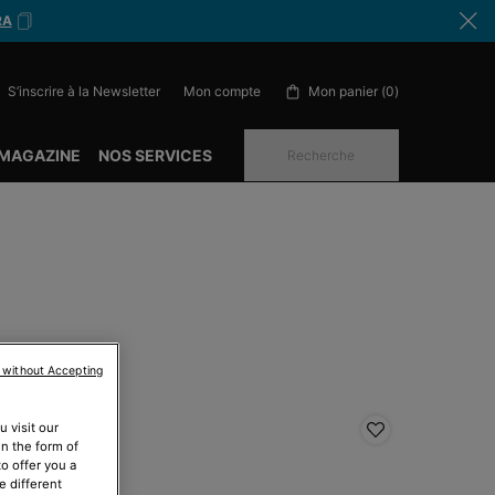
RA
S’inscrire à la Newsletter
Mon panier
0
Mon compte
0 produit in cart
 MAGAZINE
NOS SERVICES
Recherche
 without Accepting
 visit our
ESTSELLER
BESTSELL
in the form of
o offer you a
e different