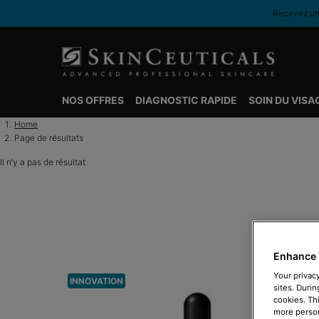
Recevez une
NOS OFFRES
DIAGNOSTIC RAPIDE
SOIN DU VISA
Contenu principal
Home
Page de résultats
Il n’y a pas de résultat
Enhance 
Your privacy
INNOVATION
sites. Durin
cookies. Th
more person