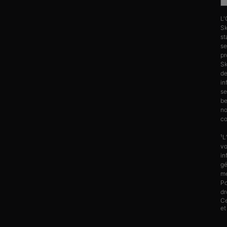
L'
Sk
st
se
pr
Sk
d
in
se
be
no
co
¹L
vo
in
gé
me
Po
dr
Ce
et