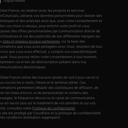
Digital Media
Oréal France, en relation avec les produits et services
inCeuticals, utilisera vos données personnelles pour réaliser des
atistiques et des analyses ainsi que, avec votre consentement et
lon vos choix ci-dessus, pour enrichir votre profil et vous
oposer des offres personnalisées par communication directe de
inCeuticals et via des publicités de ses différentes marques sur
es
sites et réseaux sociaux partenaires
, sur la base des
formations que vous avez partagées avec nous, résultant de tout
rvice que vous avez effectué, y compris vos caractéristiques
auté. Vous pouvez retirer votre consentement à tout moment,
tamment via le lien de désinscription présent dans nos
mmunications électroniques.
’Oréal France utilise des traceurs (pixels de suivi) pour savoir si
us ouvrez les e-mails, l’heure et le terminal utilisé. Ces
formations permettent d’établir des statistiques de diffusion, de
rer les listes d'envoi, et de personnaliser le contenu des
ssages, la fréquence d’envoi ou le canal de communication.
ur en savoir plus sur le traitement de vos données et sur vos
oits, consultez notre
Politique de confidentialité
.
 site est protégé par Cloudflare et la politique de confidentialité
 les conditions dutilisation sappliquent.