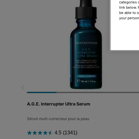
categories 
link below.
be able to 
your person
A.G.E. Interrupter Ultra Serum
Sérum multi-correcteur pour la peau
4.5
(1341)