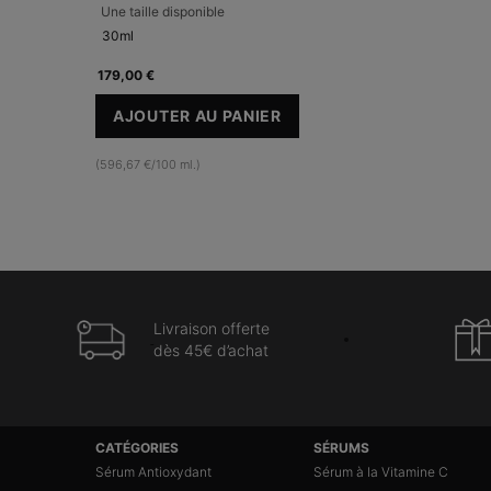
Une taille disponible
30ml
179,00 €
AJOUTER AU PANIER
A.G.E. INTERRUPTER ULTRA SERUM
(596,67 €/100 ml.)
Livraison offerte
dès 45€ d’achat
Navigation du pied de page
CATÉGORIES
SÉRUMS
Sérum Antioxydant
Sérum à la Vitamine C