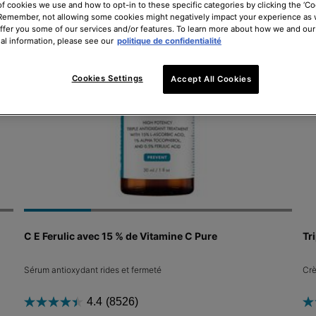
of cookies we use and how to opt-in to these specific categories by clicking the ‘Co
 Remember, not allowing some cookies might negatively impact your experience as
offer you some of our services and/or features. To learn more about how we and our
al information, please see our
politique de confidentialité
Cookies Settings
Accept All Cookies
C E Ferulic avec 15 % de Vitamine C Pure
Tr
Sérum antioxydant rides et fermeté
Crè
4.4
(8526)