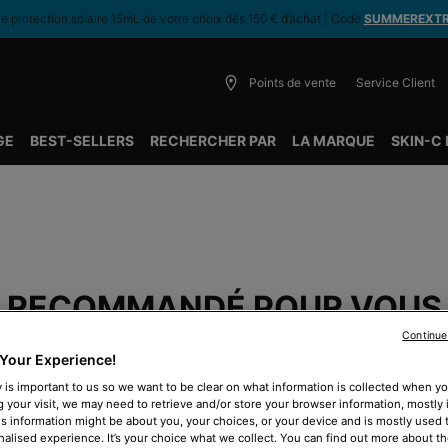
 protection solaire 15mL de votre choix dès 150 € d’achat | Code
SUMMEREXT
Points de vente
Service Client
GE
BEST-SELLERS
RECHERCHER PAR
LA MARQUE
SKIN-C
RECOMMANDÉ POUR VOUS
Continue
Your Experience!
 is important to us so we want to be clear on what information is collected when you
BEST-SELLER
B
g your visit, we may need to retrieve and/or store your browser information, mostly 
is information might be about you, your choices, or your device and is mostly used t
alised experience. It’s your choice what we collect. You can find out more about th