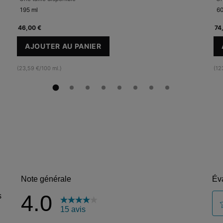
195 ml
60
46,00 €
74
AJOUTER AU PANIER
SIMPLY CLEAN
(23,59 €/100 ml.)
(12