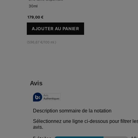
30ml
179,00 €
AJOUTER AU PANIER
A.G.E. INTERRUPTER ULTRA SERUM
(596,67 €/100 ml.)
PDP Reviews