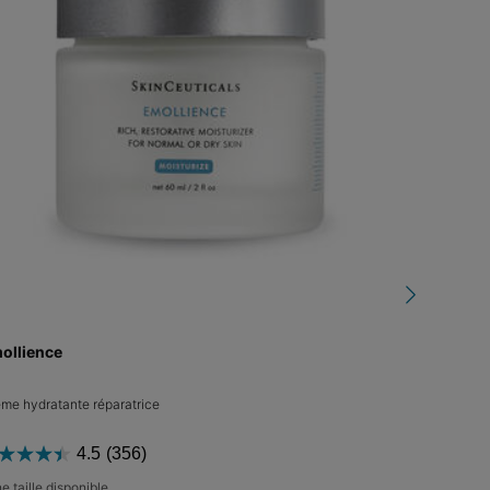
ollience
Glycolic 
me hydratante réparatrice
Soin de nuit 
4.5
(356)
e taille disponible
Une taille d