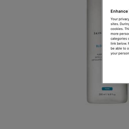
Enhance 
Your privacy
sites. Durin
cookies. Th
more person
categories 
link below.
be able to 
your person