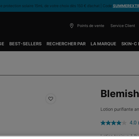
 protection solaire 15mL de votre choix dès 150 € d’achat | Code
SUMMEREXT
Points de vente
Service Client
GE
BEST-SELLERS
RECHERCHER PAR
LA MARQUE
SKIN-C
Blemish
Lotion purifiante a
4.0
Lotion tonique à l’