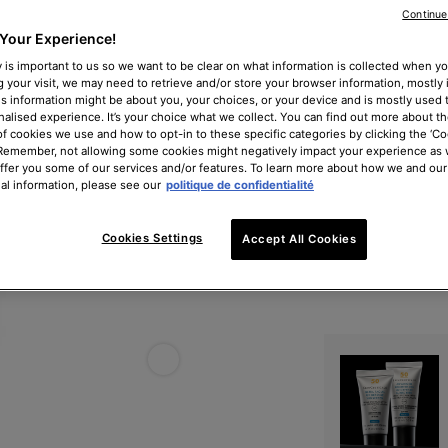
la surface de la pea
Continue
Your Experience!
 is important to us so we want to be clear on what information is collected when you
44,00 €
g your visit, we may need to retrieve and/or store your browser information, mostly 
(22,00 €/100 ml.)
is information might be about you, your choices, or your device and is mostly used t
alised experience. It’s your choice what we collect. You can find out more about th
One taille only
of cookies we use and how to opt-in to these specific categories by clicking the ‘Co
200 ml
Sélectionné
, 1 of 1
 Remember, not allowing some cookies might negatively impact your experience as
44,00 €
offer you some of our services and/or features. To learn more about how we and our
al information, please see our
politique de confidentialité
Bonne nouvelle ! Pro
Quantité
Cookies Settings
Accept All Cookies
−
+
Blemish + Age Toner - Zoom image