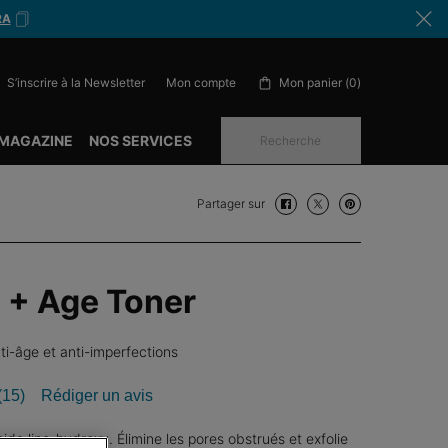
RA
S’inscrire à la Newsletter
Mon panier
0
Mon compte
0 produit in cart
 MAGAZINE
NOS SERVICES
Recherche
Partager sur
Partager sur facebook
Partager sur twitter
Partager sur pinte
 + Age Toner
nti-âge et anti-imperfections
(15)
Rédiger un avis
Lire
15
avis.
acide lipo-hydroxy. Élimine les pores obstrués et exfolie