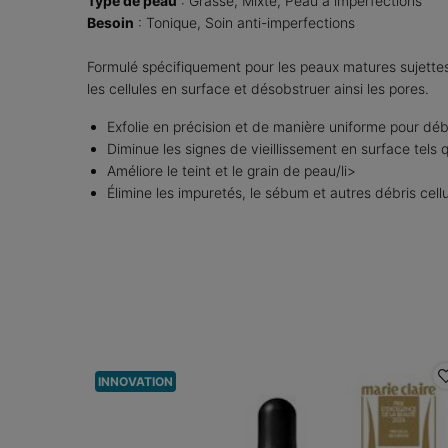
Type de peau
: Grasse, Mixte, Peau à imperfections
Besoin
: Tonique, Soin anti-imperfections
Formulé spécifiquement pour les peaux matures sujettes
les cellules en surface et désobstruer ainsi les pores.
Exfolie en précision et de manière uniforme pour dé
Diminue les signes de vieillissement en surface tels q
Améliore le teint et le grain de peau/li>
Élimine les impuretés, le sébum et autres débris cellu
PDP Product Social Links Mobile
PDP Service Pushes
PDP Slot 1 Section
INNOVATION