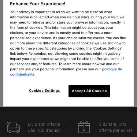
Enhance Your Experience!
A.G.E. Interrupter Ultra Serum
C E Ferulic avec 15 % de Vitamine
C Pure
Your privacy is important to us so we want to be clear on what
information is collected when you visit our sites. During your visit, we
Sérum multi-correcteur pour la
Sérum antioxydant rides et fermeté
may need to retrieve and/or store your browser information, mostly in
peau
the form of cookies. This information might be about you, your
choices, or your device and is mostly used to offer you a more
Une taille disponible
Une taille disponible
personalised experience. It’s your choice what we collect. You can find
out more about the different categories of cookies we use and how to
30ml
30ml
opt-in to these specific categories by clicking the ‘Cookies Settings’
link below. Remember, not allowing some cookies might negatively
179,00 €
176,00 €
impact your experience as we might not be able to offer you some of
our services and/or features. To learn more about how we and our
AJOUTER AU PANIER
AJOUTER AU PANIER
partners use your personal information, please see our
politique de
A.G.E. INTERRUPTER ULTRA SERUM
C E FERULIC AV
confidentialité
(596,67 €/100 ml.)
(586,67 €/100 ml.)
Cookies Settings
Accept All Cookies
Livraison offerte
3 échantillons
dès 45€ d’achat
offerts par achat