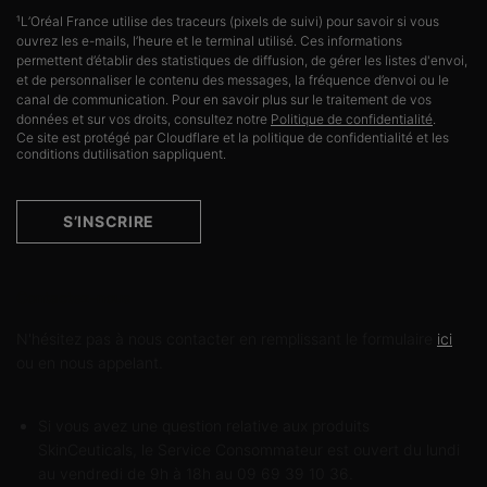
¹L’Oréal France utilise des traceurs (pixels de suivi) pour savoir si vous
ouvrez les e-mails, l’heure et le terminal utilisé. Ces informations
permettent d’établir des statistiques de diffusion, de gérer les listes d'envoi,
et de personnaliser le contenu des messages, la fréquence d’envoi ou le
canal de communication. Pour en savoir plus sur le traitement de vos
données et sur vos droits, consultez notre
Politique de confidentialité
.
Ce site est protégé par Cloudflare et la politique de confidentialité et les
conditions dutilisation sappliquent.
S’INSCRIRE
Contactez-nous
N'hésitez pas à nous contacter en remplissant le formulaire
ici
ou en nous appelant.
Si vous avez une question relative aux produits
SkinCeuticals, le Service Consommateur est ouvert du lundi
au vendredi de 9h à 18h au 09 69 39 10 36.