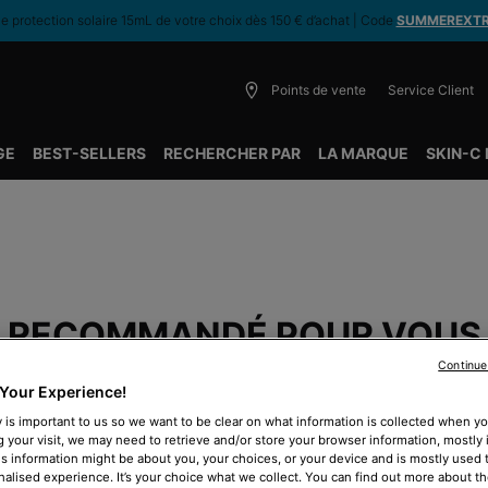
 protection solaire 15mL de votre choix dès 150 € d’achat | Code
SUMMEREXT
Points de vente
Service Client
GE
BEST-SELLERS
RECHERCHER PAR
LA MARQUE
SKIN-C
RECOMMANDÉ POUR VOUS
Continue
Your Experience!
 is important to us so we want to be clear on what information is collected when you
BEST-SELLER
B
g your visit, we may need to retrieve and/or store your browser information, mostly 
is information might be about you, your choices, or your device and is mostly used t
alised experience. It’s your choice what we collect. You can find out more about th