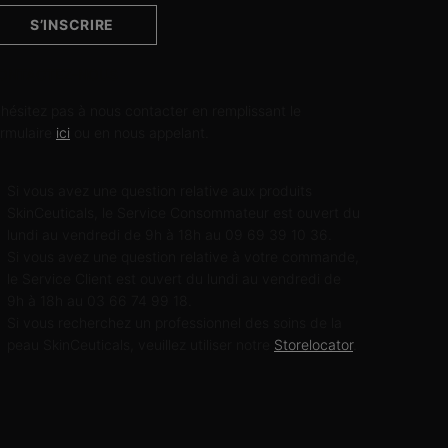
S’INSCRIRE
ONTACTEZ-NOUS
'hésitez pas à nous contacter en remplissant le
ormulaire
ici
ou en nous appelant.
Si vous avez une question relative aux produits
SkinCeuticals, le Service Consommateur est ouvert du
lundi au vendredi de 9h à 18h au 09 69 39 10 36.
Si vous avez une question relative à votre commande,
le Service Client est ouvert du lundi au vendredi de
9h à 18h au 03 66 74 99 18.
Si vous recherchez un professionnel des soins de la
peau SkinCeuticals, veuillez utiliser notre
Storelocator
.