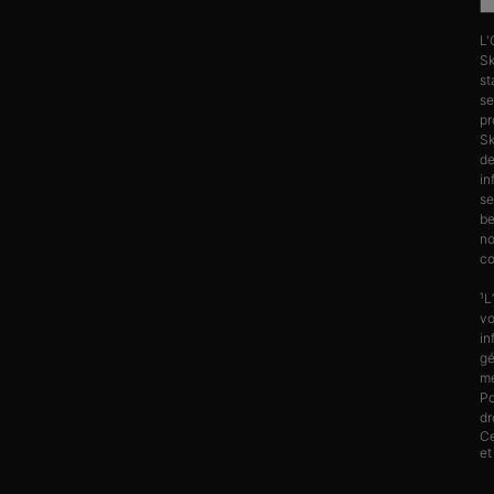
L'
Sk
st
se
pr
Sk
d
in
se
be
no
co
¹L
vo
in
gé
me
Po
dr
Ce
et