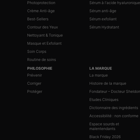
Photoprotection
Sérum à l'acide hyaluronique
Crème Anti-âge
Sérum anti-âge
Best-Sellers
Sérum exfoliant
Contour des Yeux
Sérum Hydratant
Nettoyant & Tonique
Masque et Exfoliant
Soin Corps
Routine de soins
PHILOSOPHIE
LA MARQUE
Prévenir
La marque
Corriger
Histoire de la marque
Protéger
Fondateur – Docteur Sheldo
Etudes Cliniques
Dictionnaire des ingrédients
Accessibilité : non conforme
Espace sourds et
malentendants
Black Friday 2026