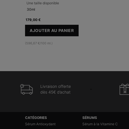
Une taille disponible
30ml
179,00 €
AJOUTER AU PANIER
A.G.E. INTERRUPTER ULTRA SERUM
(596,67 €/100 ml.)
Livraison offerte
dès 45€ d’achat
Navigation du pied de page
CATÉGORIES
SÉRUMS
Sérum Antioxydant
Sérum à la Vitamine C