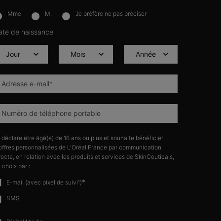
Mme
M.
Je préfère ne pas préciser
lettersignup.title.legend
ate de naissance
Adresse e-mail
*
Numéro de téléphone portable
 déclare être âgé(e) de 16 ans ou plus et souhaite bénéficier
offres personnalisées de L'Oréal France par communication
recte, en relation avec les produits et services de SkinCeuticals,
 choix par :
*
E-mail (avec pixel de suivi¹)
SMS