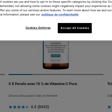
of cookies we use and how to opt-in to these specific categories by clicking the ‘Co
 Remember, not allowing some cookies might negatively impact your experience as
offer you some of our services and/or features. To learn more about how we and our
al information, please see our
politique de confidentialité
Cookies Settings
Accept All Cookies
C E Ferulic avec 15 % de Vitamine C Pure
Tr
Sérum antioxydant rides et fermeté
Crè
4.4
(8443)