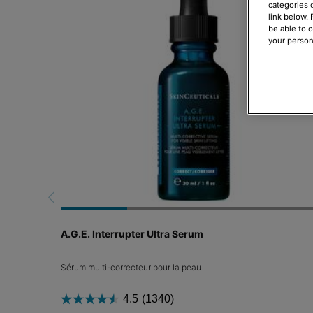
categories 
link below.
be able to 
your person
A.G.E. Interrupter Ultra Serum
Sérum multi-correcteur pour la peau
4.5
(1340)