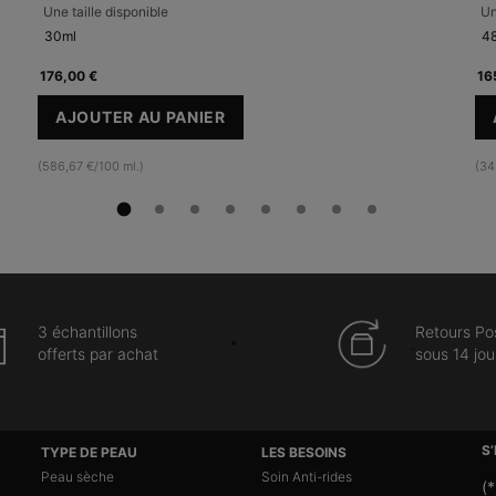
Une taille disponible
Un
30ml
48
176,00 €
16
AJOUTER AU PANIER
C E FERULIC AVEC 15 % DE VITAMINE C P
(586,67 €/100 ml.)
(34
3 échantillons
Retours Po
offerts par achat
sous 14 jou
S
TYPE DE PEAU
LES BESOINS
Peau sèche
Soin Anti-rides
(*