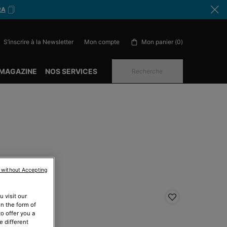
RA
S’inscrire à la Newsletter
Mon panier
0
Mon compte
0 produit in cart
 MAGAZINE
NOS SERVICES
Recherche
 without Accepting
 visit our
ESTSELLER
BEST-SEL
in the form of
o offer you a
e different