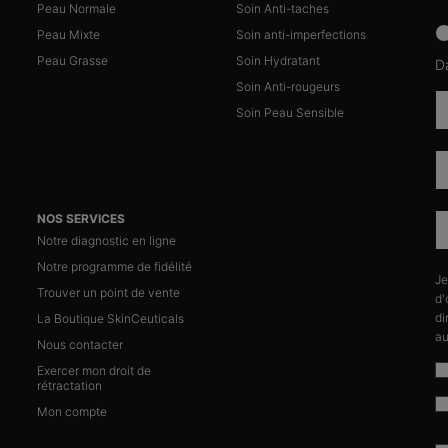
Peau Normale
Soin Anti-taches
news
Peau Mixte
Soin anti-imperfections
Peau Grasse
Soin Hydratant
D
Soin Anti-rougeurs
Soin Peau Sensible
NOS SERVICES
Notre diagnostic en ligne
Notre programme de fidélité
Je
n
Trouver un point de vente
d'
di
La Boutique SkinCeuticals
au
Nous contacter
Exercer mon droit de
rétractation
Mon compte