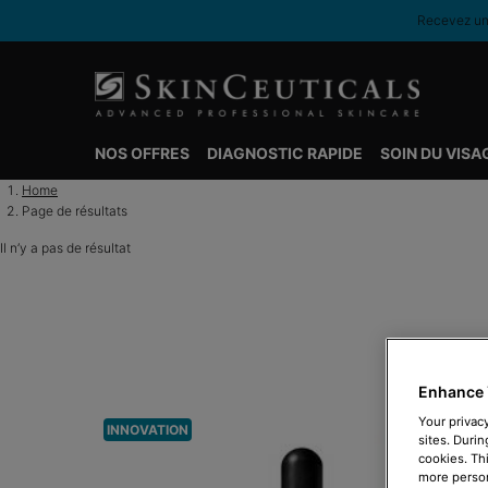
Recevez une
NOS OFFRES
DIAGNOSTIC RAPIDE
SOIN DU VISA
Contenu principal
Home
Page de résultats
Il n’y a pas de résultat
Enhance 
Your privacy
INNOVATION
sites. Durin
cookies. Th
more person