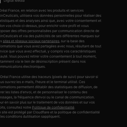
Digital Media
Oréal France, en relation avec les produits et services
inCeuticals, utilisera vos données personnelles pour réaliser des
atistiques et des analyses ainsi que, avec votre consentement et
lon vos choix ci-dessus, pour enrichir votre profil et vous
oposer des offres personnalisées par communication directe de
inCeuticals et via des publicités de ses différentes marques sur
es
sites et réseaux sociaux partenaires
, sur la base des
formations que vous avez partagées avec nous, résultant de tout
rvice que vous avez effectué, y compris vos caractéristiques
auté. Vous pouvez retirer votre consentement à tout moment,
tamment via le lien de désinscription présent dans nos
mmunications électroniques.
’Oréal France utilise des traceurs (pixels de suivi) pour savoir si
us ouvrez les e-mails, l’heure et le terminal utilisé. Ces
formations permettent d’établir des statistiques de diffusion, de
rer les listes d'envoi, et de personnaliser le contenu des
ssages, la fréquence d’envoi ou le canal de communication.
ur en savoir plus sur le traitement de vos données et sur vos
oits, consultez notre
Politique de confidentialité
.
 site est protégé par Cloudflare et la politique de confidentialité
 les conditions dutilisation sappliquent.