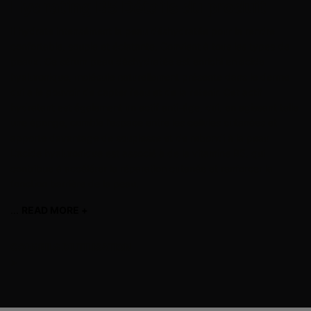
Hydrating B5
Détails du produit
Il hydrate intensément la peau déshydratée pour la rendre
confortable, souple et éclatante. Convient à tous les types de
peaux. Ce sérum peau déshydratée est enrichi en acide
hyaluronique, molécule naturellement présente dans le derme
qui a le pouvoir de capter l’eau et de la retenir. Cet actif
hydratant est également un actif anti-âge, qui, en agissant telle
une éponge, comble l’espace entre les cellules cutanées et
apporte davantage de souplesse et de rebondi à la peau.
L’acide hyaluronique est associé à de la vitamine B5, qui
contribue à accélérer la réparation cutanée et renforcer la
fonction barrière de la peau.
...
READ MORE +
read more
CONSEILS D'UTILISATION
>