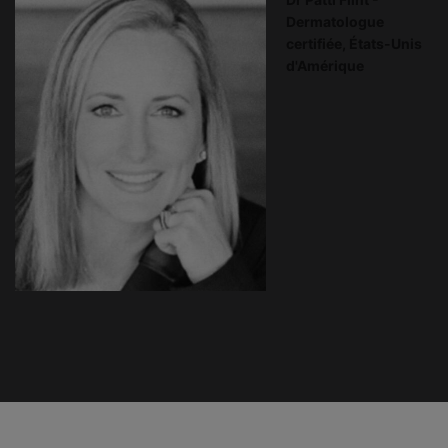
Dermatologue
certifiée, États-Unis
d'Amérique
PDP Product Ingredients section