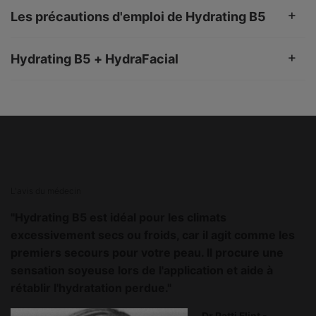
Les précautions d'emploi de Hydrating B5
Hydrating B5 + HydraFacial
PHYSICIAN INSIGHT
L'avis du médecin
"Hydrating B5 est idéal pour les climats
excessivement secs ou froids, car il agit comme les
premiers secours pour votre peau. Il procure une
sensation soyeuse lors de l'application et aide à
rétablir l'hydratation perdue."
Dr Patti Flint -