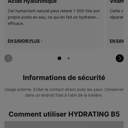
Acide Hyaluronique
Vitami
Cet humectant naturel peut retenir 1 000 fois son
Cette vita
propre poids en eau, ce qui en fait un hydratant
réparatio
efficace.
EN SAVOIR PLUS
EN SAVOI
>
Informations de sécurité
Usage externe. Eviter le contact direct avec les yeux. Conserver
dans un endroit frais à l'abri de la lumière.
PDP Product How to Use
Comment utiliser HYDRATING B5