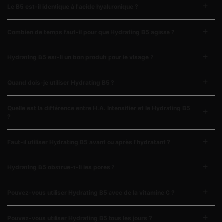
Le B5 est-il identique à l'acide hyaluronique ?
Combien de temps faut-il pour que Hydrating B5 agisse ?
Hydrating B5 est-il un bon produit pour le visage ?
Quand dois-je utiliser Hydrating B5 ?
Quelle est la différence entre H.A. Intensifier et le Hydrating B5
?
Faut-il utiliser Hydrating B5 avant ou après l'hydratant ?
Hydrating B5 obstrue-t-il les pores ?
Pouvez-vous utiliser Hydrating B5 avec de la vitamine C ?
Pouvez-vous utiliser Hydrating B5 tous les jours ?