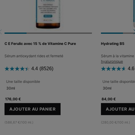
C E Ferulic avec 15 % de Vitamine C Pure
Hydrating B5
Sérum antioxydant rides et fermeté
Sérum à la vitamine 
hyaluronique
4.4
(8526)
4.6
Une taille disponible
Une taille disponibl
30ml
30ml
176,00 €
84,00 €
AJOUTER AU PANIER
AJOUTER AU
C E FERULIC AVEC 15 % DE VITAMINE C PURE
HY
(586,67 €/100 ml.)
(280,00 €/100 ml.)