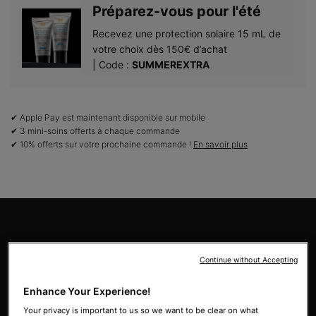
Préparez-vous pour l'été​
Recevez une protection solaire 15 mL de
votre choix dès 150€ d’achat​
| Code :
SUMMEREXTRA
✔ Apple Pay est maintenant disponible sur mobile
✔ 3 mini-soins offerts à chaque commande
✔ 10% offerts sur votre prochaine commande !
En savoir plus
PDP Product Benefits Section
Les bénéfices de Hydrating B5
Continue without Accepting
Enhance Your Experience!
Your privacy is important to us so we want to be clear on what