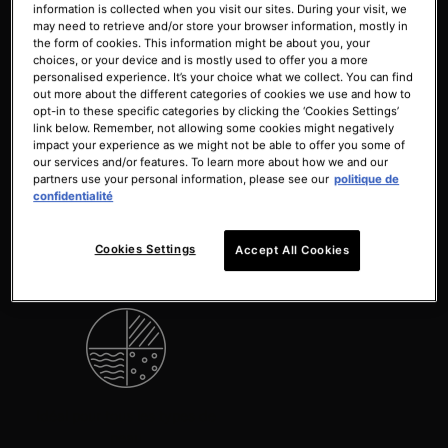
information is collected when you visit our sites. During your visit, we
may need to retrieve and/or store your browser information, mostly in
the form of cookies. This information might be about you, your
choices, or your device and is mostly used to offer you a more
La peau est plus souple
Rétablit l'hydratation de la
personalised experience. It’s your choice what we collect. You can find
peau
out more about the different categories of cookies we use and how to
opt-in to these specific categories by clicking the ‘Cookies Settings’
link below. Remember, not allowing some cookies might negatively
impact your experience as we might not be able to offer you some of
our services and/or features. To learn more about how we and our
partners use your personal information, please see our
politique de
confidentialité
Le teint est plus éclatant
Sans alcool, colorant ni
Cookies Settings
Accept All Cookies
parfum
Idéal pour tous les types de
peau