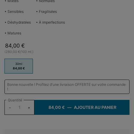
• Mixtes
• Normales
• Sensibles
• Fragilisées
• Déshydratées
• À imperfections
• Matures
84,00 €
(280,00 €/100 ml.)
One taille only
30ml
Sélectionné
, 1 of 1
84,00 €
Bonne nouvelle ! Profitez d'une livraison OFFERTE sur votre commande
!
Quantité
84,00 €
―
AJOUTER AU PANIER
HYDRAT
−
+