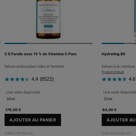
C E Ferulic avec 15 % de Vitamine C Pure
Hydrating B5
Sérum antioxydant rides et fermeté
Sérum à la vitamine 
hyaluronique
4.4
(8522)
4.6
Une taille disponible
Une taille disponibl
30ml
30ml
176,00 €
84,00 €
AJOUTER AU PANIER
AJOUTER AU
C E FERULIC AVEC 15 % DE VITAMINE C PURE
HY
(586,67 €/100 ml.)
(280,00 €/100 ml.)