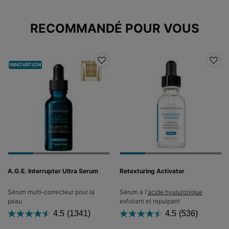
PDP Slot 1 Section
RECOMMANDÉ POUR VOUS
INNOVATION
A.G.E. Interrupter Ultra Serum
Retexturing Activator
Sérum multi-correcteur pour la
Sérum à l'
acide hyaluronique
peau
exfoliant et repulpant
4.5
(1341)
4.5
(536)