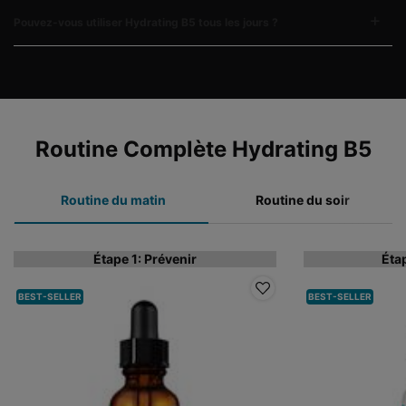
Pouvez-vous utiliser Hydrating B5 tous les jours ?
COMPLETE YOUR REGIMEN
Routine Complète Hydrating B5
Routine du matin
Routine du soir
Étape 1: Prévenir
Éta
BEST-SELLER
BEST-SELLER