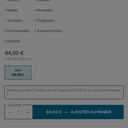
• Mixtes
• Normales
• Sensibles
• Fragilisées
• Déshydratées
• À imperfections
• Matures
84,00 €
(280,00 €/100 ml.)
One taille only
30ml
Sélectionné
, 1 of 1
84,00 €
Bonne nouvelle ! Profitez d'une livraison OFFERTE sur votre commande
!
Quantité
84,00 €
―
AJOUTER AU PANIER
HYDRAT
−
+