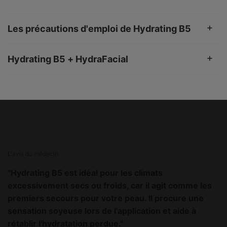
Les précautions d'emploi de Hydrating B5
Hydrating B5 + HydraFacial
PHYSICIAN INSIGHT
L'avis du médecin
"Hydrating B5 est idéal pour les climats
excessivement secs ou froids, car il agit comme les
premiers secours pour votre peau. Il procure une
sensation soyeuse lors de l'application et aide à
rétablir l'hydratation perdue."