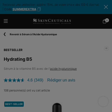
Recevez une protection solaire 15mL de votre choix dès 150 € d’achat
| Code
SUMMEREXTRA
0
Mon
0 produ
panier
Contenu principal
Revenir à Sérum à l'Acide Hyaluronique
BESTSELLER
Hydrating B5
Sérum à la vitamine B5 avec de l'
acide hyaluronique
4.6
(349)
Rédiger un avis
Lire
349
avis.
106 personne(s) ont vu cet article
Lien
sur
Hydra
la
BEST-SELLER
même
page.