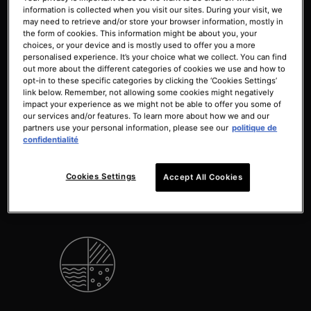
information is collected when you visit our sites. During your visit, we
may need to retrieve and/or store your browser information, mostly in
the form of cookies. This information might be about you, your
choices, or your device and is mostly used to offer you a more
personalised experience. It’s your choice what we collect. You can find
out more about the different categories of cookies we use and how to
La peau est plus souple
Rétablit l'hydratation de la
opt-in to these specific categories by clicking the ‘Cookies Settings’
peau
link below. Remember, not allowing some cookies might negatively
impact your experience as we might not be able to offer you some of
our services and/or features. To learn more about how we and our
partners use your personal information, please see our
politique de
confidentialité
Cookies Settings
Accept All Cookies
Le teint est plus éclatant
Sans alcool, colorant ni
parfum