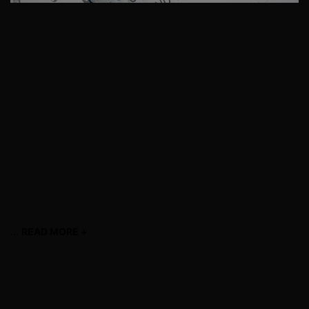
Hydrating B5
Détails du produit
Il hydrate intensément la peau déshydratée pour la rendre
confortable, souple et éclatante. Convient à tous les types de
peaux. Ce sérum peau déshydratée est enrichi en acide
hyaluronique, molécule naturellement présente dans le derme
qui a le pouvoir de capter l’eau et de la retenir. Cet actif
hydratant est également un actif anti-âge, qui, en agissant telle
une éponge, comble l’espace entre les cellules cutanées et
apporte davantage de souplesse et de rebondi à la peau.
L’acide hyaluronique est associé à de la vitamine B5, qui
contribue à accélérer la réparation cutanée et renforcer la
fonction barrière de la peau.
...
READ MORE +
read more
CONSEILS D'UTILISATION
>