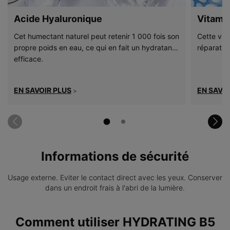
Acide Hyaluronique
Vitami
Cet humectant naturel peut retenir 1 000 fois son
Cette vita
propre poids en eau, ce qui en fait un hydratant
réparatio
efficace.
EN SAVOIR PLUS
EN SAVOI
>
Informations de sécurité
Usage externe. Eviter le contact direct avec les yeux. Conserver
dans un endroit frais à l'abri de la lumière.
PDP Product How to Use
Comment utiliser HYDRATING B5