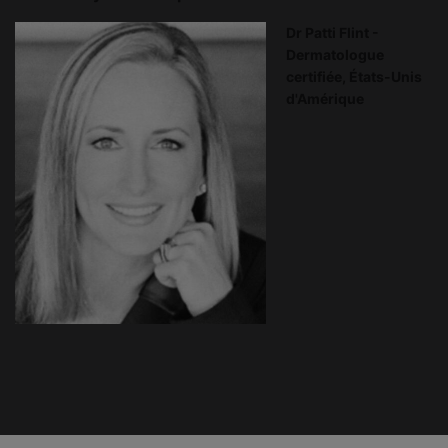
Dr Patti Flint -
Dermatologue
certifiée, États-Unis
d'Amérique
PDP Product Ingredients section