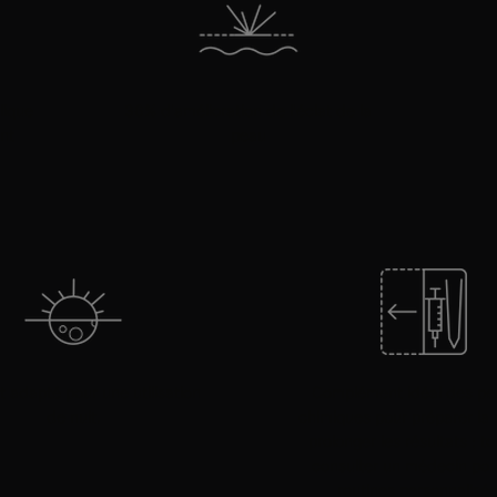
lique
36% d'amélioration de l'éclat de la
ent
peau
t adapté pour une utilisation
Complément idéal des pee
de nuit.
chimiques pour préparer la 
prolonger les résultats ; t
consulter un médecin pou
routines personnalisée