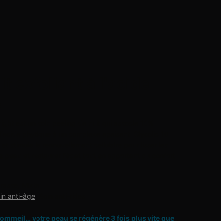
t exfoliant à l'acide
e
ght est un soin peeling de nuit qui associe 10%
 l’acide phytique à un complexe apaisant. Glycolic 10
t stimule le renouvellement cellulaire pour lisser les
 de peau et restaurer l’éclat tout en apportant du confort
rasse, Mixte
in anti-âge
, Soin anti-rides
sommeil… votre peau se régénère 3 fois plus vite que