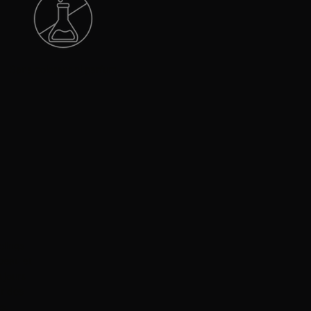
Sans colorant ni parfum
lings
peau et
oujours
r des
s.