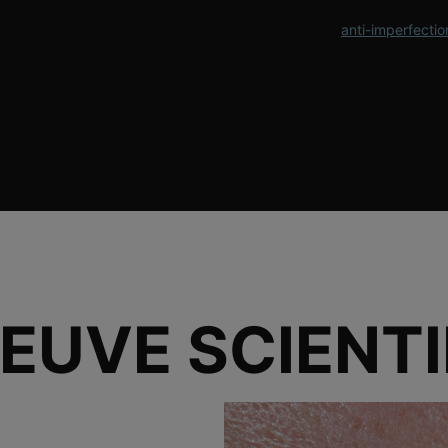
Le saviez-vous ?
L’acid
pouvoir
anti-imperfectio
CONSEILS
D'UTILISATION
>
REUVE SCIENTI