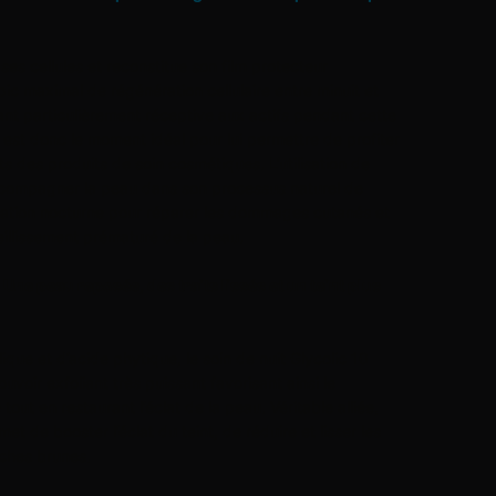
ses cellules et reconstitue son film protecteur
pic maximal de régénération cellulaire entre minuit et
nt particulièrement réceptive aux actifs pendant cette
t est donc le moment idéal pour lui permettre de profiter
 des produits de soin cosmétiques. L’utilisation de
ccompagner la peau dans son processus naturel de
ration nocturne pour réparer les dommages cutanés et
eillissement prématuré de la peau.
Une peau reposée, des traits lissés et un teint plus
ique et d’acide phytique, le soin de nuit Glycolic 10
voir exfoliant très puissant favorisant ainsi le
tout en restaurant l’éclat de la peau. Véritable alliée,
et de booster l’éclat du teint, de réduire et lisser les
aches brunes.