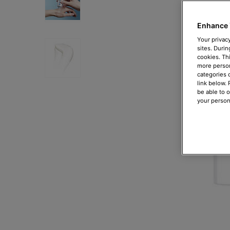
Enhance 
Your privacy
sites. Durin
cookies. Th
more person
categories 
link below.
be able to 
your person