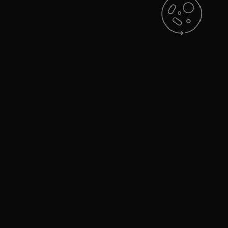
Formulé avec 10 % d'acide glyco
pour favoriser le renouvellem
cellulaire.
Testé e