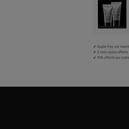
✔ Apple Pay est maint
✔ 3 mini-soins offer
✔ 10% offerts sur vot
fices de Glycolic 10 Renew 