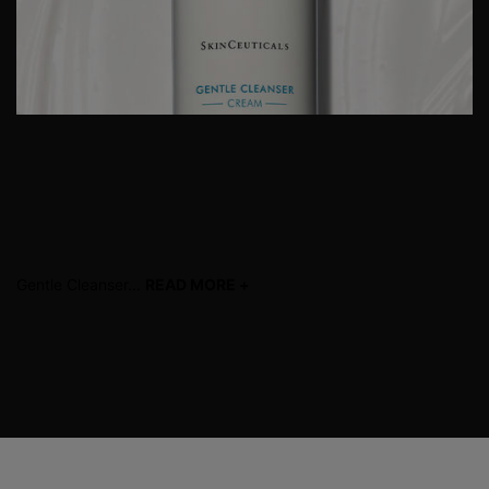
Gentle Cleanser
Détails du produit
La crème légère pour le visage Gentle Cleanser élimine en
douceur les impuretés et l'excès de sébum, tout en apaisant et
en calmant les peaux sèches ou sensibles.
Gentle Cleanser...
READ MORE +
read more
CONSEILS D'UTILISATION
FAQS
>
>
PDP Before After Section