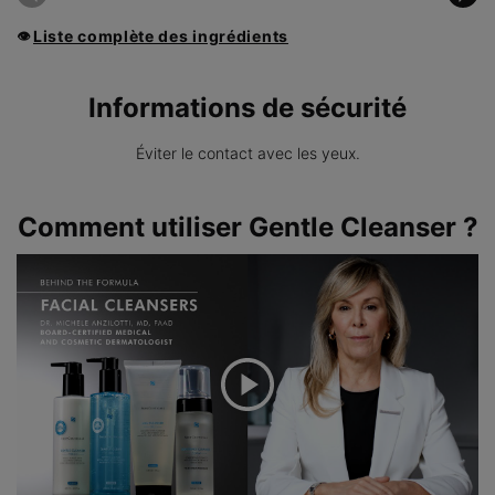
Liste complète des ingrédients
👁
Informations de sécurité
Éviter le contact avec les yeux.
PDP Product How to Use Section
Comment utiliser Gentle Cleanser ?