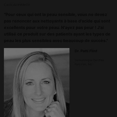
L'avis du médecin
"Pour ceux qui ont la peau sensible, vous ne devez
pas renoncer aux nettoyants à base d'acide qui sont
excellents pour votre peau. N'ayez pas peur ! J'ai
utilisé ce produit sur des patients ayant les types de
peau les plus sensibles avec beaucoup de succès."
Dr. Patti Flint
Dermatologue Certifiée
Patti Flint, MD