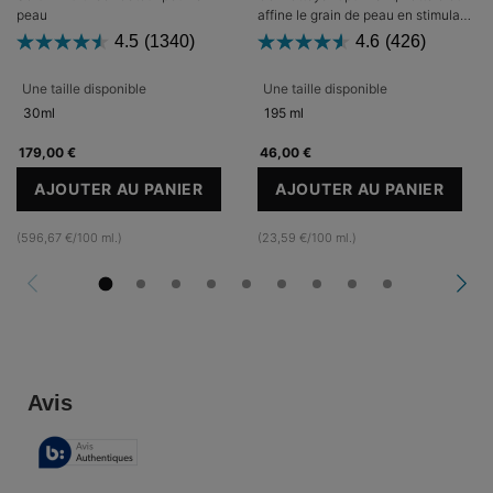
peau
affine le grain de peau en stimulant
l'exfoliation enzymatique
4.5
(1340)
4.6
(426)
Une taille disponible
Une taille disponible
30ml
195 ml
179,00 €
46,00 €
AJOUTER AU PANIER
AJOUTER AU PANIER
A.G.E. INTERRUPTER ULTRA SERUM
SIMPLY CLEAN
(596,67 €/100 ml.)
(23,59 €/100 ml.)
PDP Reviews