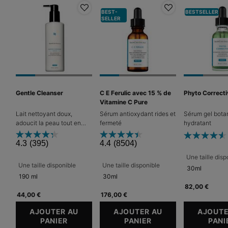
BEST-
BESTSELLER
SELLER
Gentle Cleanser
C E Ferulic avec 15 % de
Phyto Correcti
Vitamine C Pure
Lait nettoyant doux,
Sérum antioxydant rides et
Sérum gel bota
adoucit la peau tout en
fermeté
hydratant
éliminant le maquillage et
les impuretés
4.3
(395)
4.4
(8504)
Une taille disp
Une taille disponible
Une taille disponible
30ml
190 ml
30ml
82,00 €
44,00 €
176,00 €
AJOUTER AU
AJOUTER AU
AJOUTE
PANIER
GENTLE CLEANSER
PANIER
C E FERULIC AVEC 
PANI