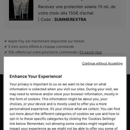
Recevez une protection solaire 15 mL de
votre choix dès 150€ d’achat​
| Code :
SUMMEREXTRA
✔ Apple Pay est maintenant disponible sur mobile
✔ 3 mini-soins offerts à chaque commande
✔ 10% offerts sur votre prochaine commande !
En savoir plus
Continue without Accepting
Enhance Your Experience!
PDP Product Benefits Section
Your privacy is important to us so we want to be clear on what
Les Bénéfices de Gentle Cleanser
information is collected when you visit our sites. During your visit, we
may need to retrieve and/or store your browser information, mostly in
the form of cookies. This information might be about you, your
choices, or your device and is mostly used to offer you a more
personalised experience. It’s your choice what we collect. You can find
out more about the different categories of cookies we use and how to
opt-in to these specific categories by clicking the ‘Cookies Settings’
link below. Remember, not allowing some cookies might negatively
impact your experience as we might not be able to offer you some of