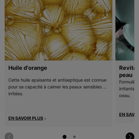
Huile d'orange
Revital
peau
Cette huile apaisante et antiseptique est connue
Formulés 
pour sa capacité à calmer les peaux sensibles ou
irritants 
irritées.
peau.
EN SAVOI
EN SAVOIR PLUS
>