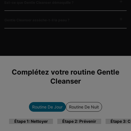
Est-ce que Gentle Cleanser démaquille ?
Gentle Cleanser assèche-t-il la peau ?
PDP Complete Your Regimen Section
Complétez votre routine Gentle
Cleanser
Routine De Jour
Routine De Nuit
Étape 1: Nettoyer
Étape 2: Prévenir
Étape 3: C