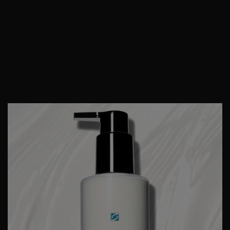
chimiques, la lumière
intense pulsée, le laser
non ablatif, la
microdermabrasion, le
microneedling et les
produits injectables.
PDP Product Details Section