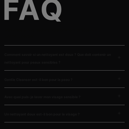
Réponses aux questions fréquemment posées sur
Gentle Cleanser.
Comment savoir si un nettoyant est doux ? Que doit contenir un
nettoyant pour peaux sensibles ?
Gentle Cleanser est-il bon pour la peau ?
Avec quoi puis-je laver mon visage sensible ?
Un nettoyant doux est-il bon pour le visage ?