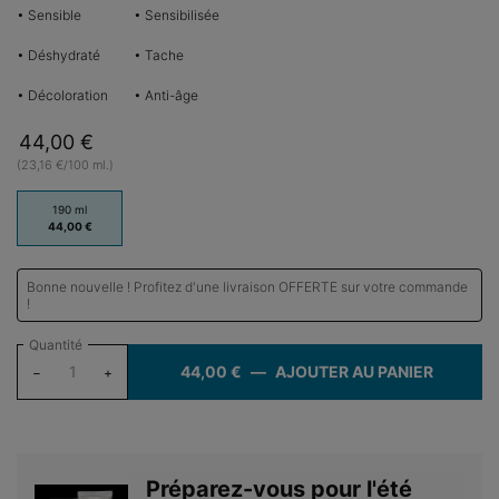
• Sensible
• Sensibilisée
• Déshydraté
• Tache
• Décoloration
• Anti-âge
44,00 €
(23,16 €/100 ml.)
One taille only
190 ml
Sélectionné
, 1 of 1
44,00 €
Bonne nouvelle ! Profitez d'une livraison OFFERTE sur votre commande
!
Quantité
44,00 €
―
AJOUTER AU PANIER
GENTLE
−
+
Préparez-vous pour l'été​