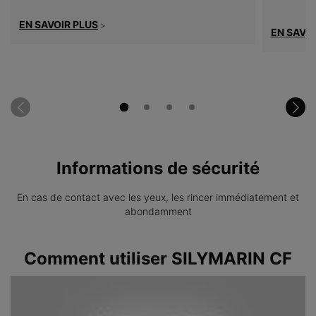
vitamine C
protège la
EN SAVOIR PLUS
>
EN SAVOI
possède u
SAVOIR 
Informations de sécurité
En cas de contact avec les yeux, les rincer immédiatement et
abondamment
PDP Product How to Use
Comment utiliser SILYMARIN CF