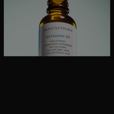
Silymarin CF
Détails du produit
Votre peau subit des agressions (rayons UV, éclairage intérieur,
lumière bleue des écrans,…) aggravées par certains facteurs
liés à nos modes de vie (stress, tabac, mauvaise alimentation,
port du masque…) Ces agressions engendrent la formation de
radicaux libres qui oxydent les cellules de la peau et
accentuent son vieillissement prématuré : apparition de rides,
ridules, taches, perte d’éclat et perte de fermeté. Ces radicaux