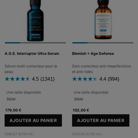
A.G.E. Interrupter Ultra Serum
Blemish + Age Defense
Sérum multi-correcteur pour la
Soin correcteur anti-imperfections
peau
et anti-rides
4.5
(1341)
4.4
(994)
Une taille disponible
Une taille disponible
30ml
30ml
179,00 €
102,00 €
AJOUTER AU PANIER
AJOUTER AU PANIER
A.G.E. INTERRUPTER ULTRA SERUM
BLEMISH + AGE
(596,67 €/100 ml.)
(340,00 €/100 ml.)