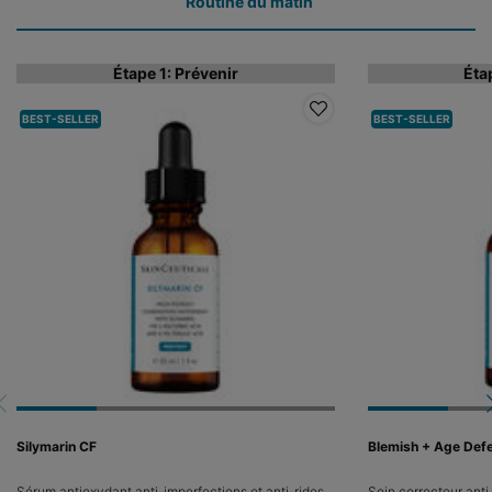
Routine du matin
Étape 1: Prévenir
Éta
BEST-SELLER
BEST-SELLER
Silymarin CF
Blemish + Age Def
Sérum antioxydant anti-imperfections et anti-rides
Soin correcteur anti