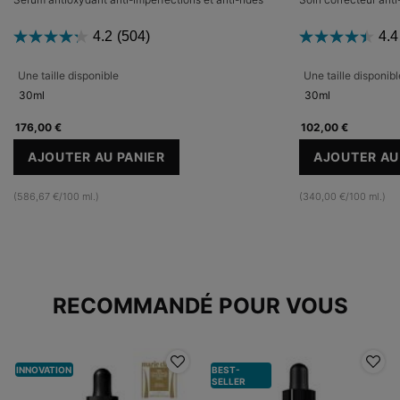
4.2
(504)
4.4
Une taille disponible
Une taille disponibl
30ml
30ml
176,00 €
102,00 €
AJOUTER AU PANIER
AJOUTER AU
SILYMARIN CF
BL
(586,67 €/100 ml.)
(340,00 €/100 ml.)
PDP Slot 1 Section
RECOMMANDÉ POUR VOUS
INNOVATION
BEST-
SELLER