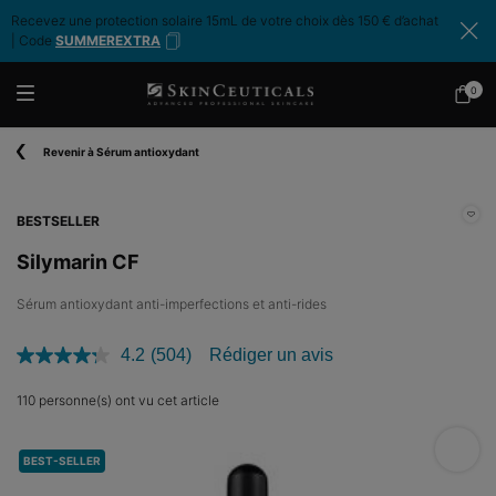
Recevez une protection solaire 15mL de votre choix dès 150 € d’achat
| Code
SUMMEREXTRA
0
Mon
0 produ
panier
Contenu principal
Revenir à Sérum antioxydant
BESTSELLER
Silymarin CF
Sérum antioxydant anti-imperfections et anti-rides
4.2
(504)
Rédiger un avis
Lire
504
avis.
110 personne(s) ont vu cet article
Lien
sur
Silym
la
BEST-SELLER
même
page.