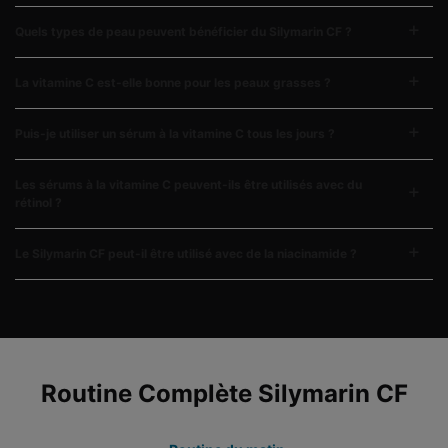
Quels types de peau peuvent bénéficier du Silymarin CF ?
La vitamine C est-elle bonne pour les peaux grasses ?
Puis-je utiliser un sérum à la vitamine C tous les jours ?
Les sérums à la vitamine C peuvent-ils être utilisés avec du
rétinol ?
Le Silymarin CF peut-il être utilisé avec de la niacinamide ?
COMPLETE YOUR REGIMEN
Routine Complète Silymarin CF