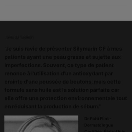
PHYSICIAN INSIGHT
L'avis du médecin
"Je suis ravie de présenter Silymarin CF à mes
patients ayant une peau grasse et sujette aux
imperfections. Souvent, ce type de patient
renonce à l'utilisation d'un antioxydant par
crainte d'une poussée de boutons, mais cette
formule sans huile est la solution parfaite car
elle offre une protection environnementale tout
en réduisant la production de sébum."
Dr Patti Flint -
Dermatologue
Certifiée, États-Unis