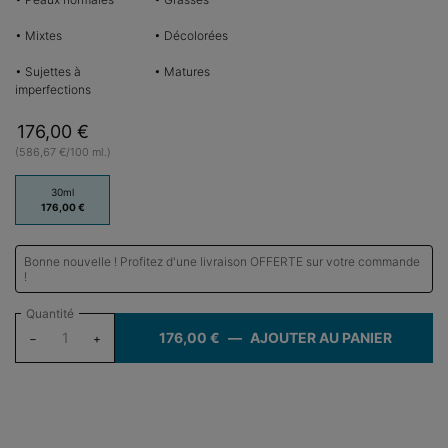
• Mixtes
• Décolorées
• Sujettes à
• Matures
imperfections
176,00 €
(586,67 €/100 ml.)
One taille only
30ml
Sélectionné
, 1 of 1
176,00 €
Bonne nouvelle ! Profitez d'une livraison OFFERTE sur votre commande
!
Quantité
176,00 €
―
AJOUTER AU PANIER
SILYMA
−
+