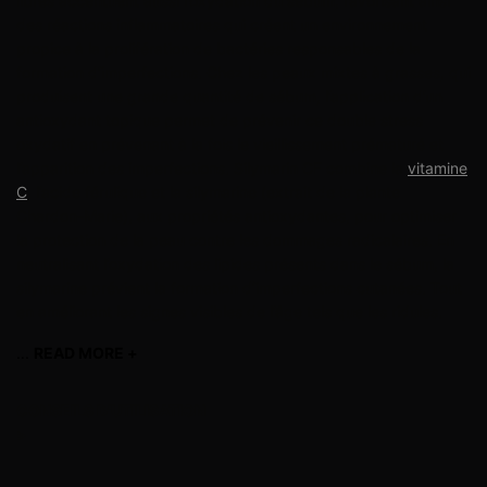
libres accentuent aussi l’oxydation du sébum, favorisant ainsi
des réactions inflammatoires qui créent un environnement
propice à la prolifération de bactéries responsables de la
formation d’imperfections. Chez les peaux mixtes à grasses, qui
produisent une grande quantité de sébum, l’application d’un
antioxydant topique permet de prévenir ce double stress
oxydatif en prévenant à la fois le vieillissement prématuré et
l’apparition des imperfections. Silymarin CF combine la
vitamine
C
, l’acide férulique et la silymarine (extrait de la plante
Chardon-Marie), aux propriétés antioxydantes, pour optimiser
la protection de la peau contre les dommages radicalaires. En
neutralisant l’oxydation des lipides présents dans le sébum, la
silymarine prévient la formation d’imperfections cutanées. Tout
en améliorant les signes visibles de l’âge tels que les ridules.
...
READ MORE +
read more
CONSEILS D'UTILISATION
>