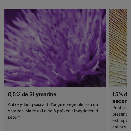
0,5% de Silymarine
15% de 
ascorb
Antioxydant puissant d’origine végétale issu du
Produit d
chardon-Marie qui aide à prévenir l’oxydation du
présent d
sébum
est réput
antioxyda