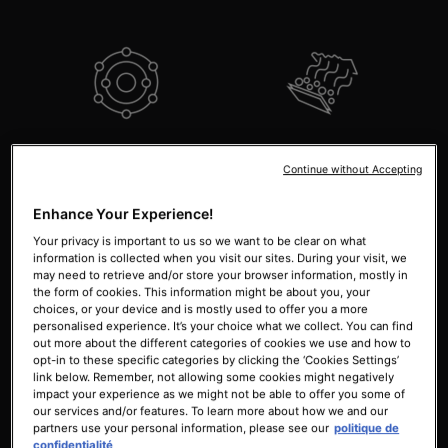
Offre une protection
Aide à prévenir l'oxydation
antioxydante avancée
du sébum pouvant
Continue without Accepting
contre les agresseurs
entraîner des
environnementaux
imperfections
Enhance Your Experience!
Your privacy is important to us so we want to be clear on what
information is collected when you visit our sites. During your visit, we
may need to retrieve and/or store your browser information, mostly in
the form of cookies. This information might be about you, your
choices, or your device and is mostly used to offer you a more
personalised experience. It’s your choice what we collect. You can find
out more about the different categories of cookies we use and how to
opt-in to these specific categories by clicking the ‘Cookies Settings’
Réduit la brillance de la
Minimise l'apparence des
link below. Remember, not allowing some cookies might negatively
impact your experience as we might not be able to offer you some of
peau
pores et affine la texture
our services and/or features. To learn more about how we and our
de la peau
partners use your personal information, please see our
politique de
confidentialité