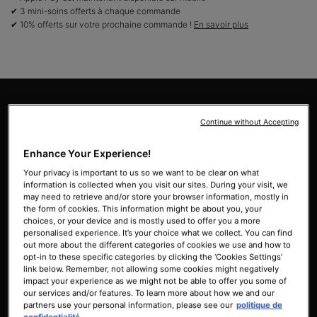
✔ 3 mini-soins offerts à chaque commande
✔ 10% offerts sur votre prochaine commande !
En savoir plus
PDP Product Benefits Section
Les Bénéfices de Hydrating B5
Continue without Accepting
Masque
Enhance Your Experience!
Your privacy is important to us so we want to be clear on what
information is collected when you visit our sites. During your visit, we
may need to retrieve and/or store your browser information, mostly in
the form of cookies. This information might be about you, your
choices, or your device and is mostly used to offer you a more
personalised experience. It’s your choice what we collect. You can find
Contient de fortes
Optimise l'hydratation des
out more about the different categories of cookies we use and how to
concentrations d'acide
zones ciblées
opt-in to these specific categories by clicking the ‘Cookies Settings’
link below. Remember, not allowing some cookies might negatively
hyaluronique et de
impact your experience as we might not be able to offer you some of
vitamine B5
our services and/or features. To learn more about how we and our
partners use your personal information, please see our
politique de