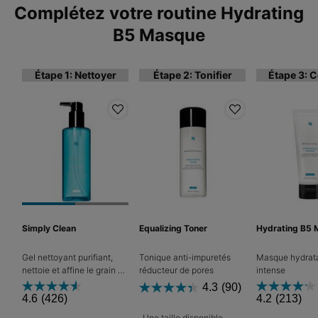
Complétez votre routine Hydrating
B5 Masque
Étape 1: Nettoyer
Étape 2: Tonifier
Étape 3: C
Simply Clean
Equalizing Toner
Hydrating B5
Gel nettoyant purifiant,
Tonique anti-impuretés
Masque hydrat
nettoie et affine le grain de
réducteur de pores
intense
peau en stimulant
4.3
(90)
l'exfoliation enzymatique
4.6
(426)
4.2
(213)
Une taille disponible