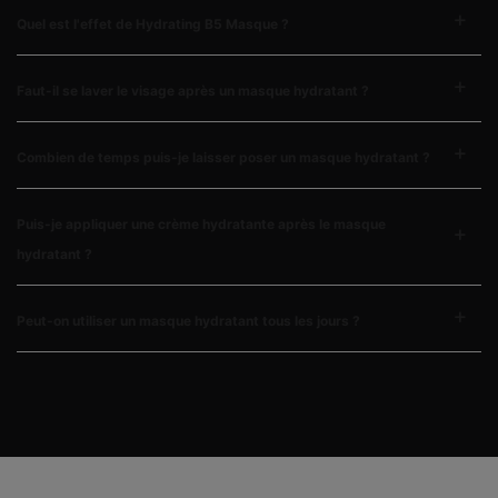
Quel est l'effet de Hydrating B5 Masque ?
Faut-il se laver le visage après un masque hydratant ?
Combien de temps puis-je laisser poser un masque hydratant ?
Puis-je appliquer une crème hydratante après le masque
hydratant ?
Peut-on utiliser un masque hydratant tous les jours ?
PDP Complete Your Regimen Section