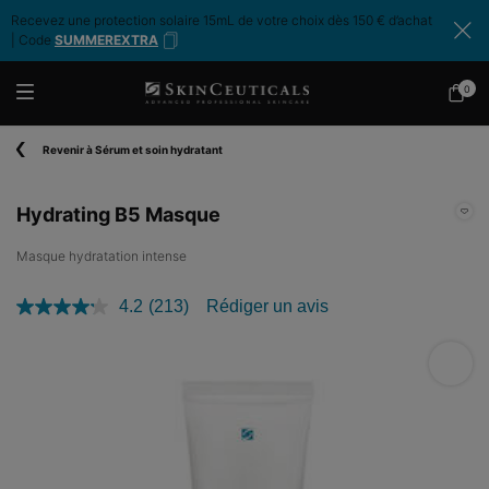
Recevez une protection solaire 15mL de votre choix dès 150 € d’achat
| Code
SUMMEREXTRA
0
Mon
0 produ
panier
Contenu principal
Revenir à Sérum et soin hydratant
Hydrating B5 Masque
Masque hydratation intense
4.2
(213)
Rédiger un avis
Lire
213
avis.
Hydra
Lien
sur
la
même
page.