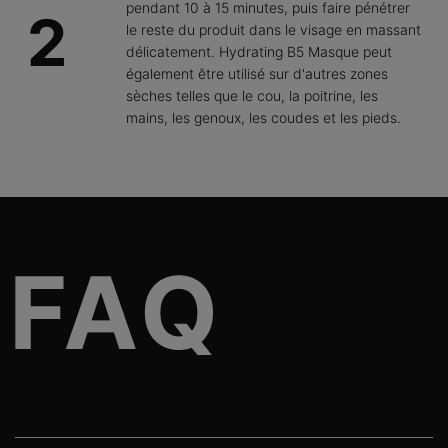
pendant 10 à 15 minutes, puis faire pénétrer
2
le reste du produit dans le visage en massant
délicatement. Hydrating B5 Masque peut
également être utilisé sur d'autres zones
sèches telles que le cou, la poitrine, les
mains, les genoux, les coudes et les pieds.
PDP FAQs Section
Réponses aux questions fréquemment posées sur
Hydrating B5 Masque.