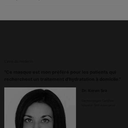
PHYSICIAN INSIGHT
L'avis du médecin
"Ce masque est mon préféré pour les patients qui
recherchent un traitement d'hydratation à domicile."
Dr. Karan Sra
Dermatologue Certifiée
Houston Skin Associates