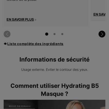
EN SAVOI
EN SAVOIR PLUS
>
Liste complète des ingrédients
👁
Informations de sécurité
Usage externe. Eviter le contour des yeux.
PDP Product How to Use Section
Comment utiliser Hydrating B5
Masque ?