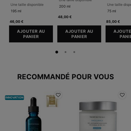
Une taille disponible
Une taille disp
200 ml
195 ml
75 ml
48,00 €
46,00 €
85,00 €
AJOUTER AU
AJOUTER AU
AJOUTE
PANIER
SIMPLY CLEAN
PANIER
EQUALIZING TONE
PANI
PDP Slot 1 Section
RECOMMANDÉ POUR VOUS
INNOVATION