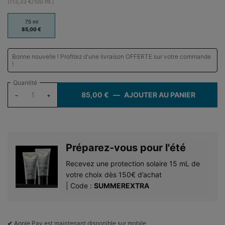
(113,33 €/100 ml.)
One taille only
75 ml
Sélectionné
, 1 of 1
85,00 €
Bonne nouvelle ! Profitez d'une livraison OFFERTE sur votre commande
!
Quantité
85,00 €
―
AJOUTER AU PANIER
HYDRAT
−
+
Préparez-vous pour l'été​
Recevez une protection solaire 15 mL de
votre choix dès 150€ d’achat​
| Code :
SUMMEREXTRA
✔ Apple Pay est maintenant disponible sur mobile