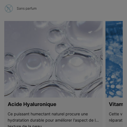
Sans parfum
Acide Hyaluronique
Vitami
Ce puissant humectant naturel procure une
Cette vita
hydratation durable pour améliorer l'aspect de la
réparatio
texture de la peau.