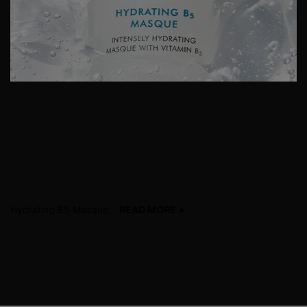
Hydrating B5 Masque
Détails du
produit
Masque hebdomadaire en gel intensément hydratant avec une
riche concentration de vitamine B5 pour aider à la
reconstitution des niveaux d’hydratation.
Hydrating B5 Masque...
READ MORE +
read more
CONSEILS D'UTILISATION
FAQS
>
>