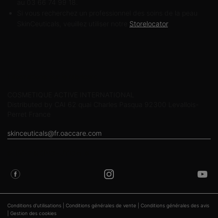
au 03 66 74 99 18.
Si vous recherchez un professionnel des soins de la peau
SkinCeuticals, veuillez utiliser notre
Storelocator
.
Informations sur le fabricant
COSMETIQUE ACTIVE INTERNATIONAL
Distributed by CAI 62 quai Charles Pasqua 92300 Levallois-
Perret France
skinceuticals@fr.oaccare.com
SUIVEZ SKINCEUTICALS
Conditions d'utilisations
|
Conditions générales de vente
|
Conditions générales des avis
|
Gestion des cookies