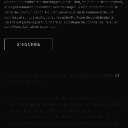
permettent d’établir des statistiques de diffusion, de gérer les listes d'envoi,
et de personnaliser le contenu des messages, la fréquence d’envoi ou le
canal de communication. Pour en savoir plus sur le traitement de vos
données et sur vos droits, consultez notre
Politique de confidentialité
.
Ce site est protégé par Cloudflare et la politique de confidentialité et les
conditions dutilisation sappliquent.
S’INSCRIRE
Contactez-nous
N'hésitez pas à nous contacter en remplissant le formulaire
ici
ou en nous appelant.
Si vous avez une question relative aux produits
SkinCeuticals, le Service Consommateur est ouvert du lundi
au vendredi de 9h à 18h au 09 69 39 10 36.
Si vous avez une question relative à votre commande, le
Service Client est ouvert du lundi au vendredi de 9h à 18h