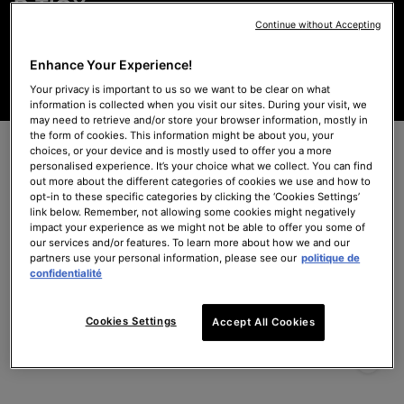
P-TIOX
Continue without Accepting
Le sérum innovant aux peptides correcteur de rides
Enhance Your Experience!
Your privacy is important to us so we want to be clear on what
EN SAVOIR PLUS
information is collected when you visit our sites. During your visit, we
may need to retrieve and/or store your browser information, mostly in
the form of cookies. This information might be about you, your
choices, or your device and is mostly used to offer you a more
Routines Personnalisées
personalised experience. It’s your choice what we collect. You can find
out more about the different categories of cookies we use and how to
opt-in to these specific categories by clicking the ‘Cookies Settings’
Prévenez les dommages futurs, corrigez les problèmes existants
link below. Remember, not allowing some cookies might negatively
impact your experience as we might not be able to offer you some of
et protégez la santé de votre peau. Les routines personnalisées
our services and/or features. To learn more about how we and our
de SkinCeuticals vous permettent d'atteindre vos objectifs en
partners use your personal information, please see our
politique de
matière de peau.
confidentialité
Cookies Settings
Accept All Cookies