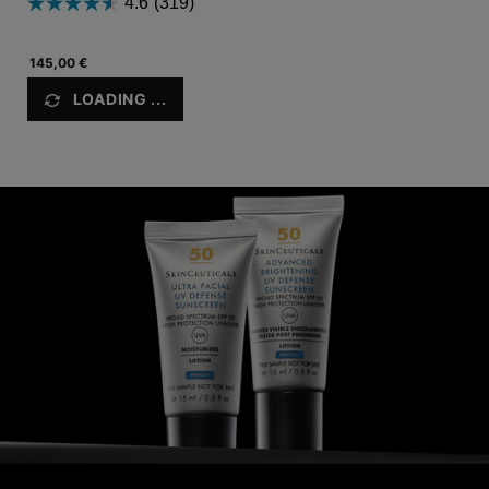
4.6
(319)
145,00 €
LOADING ...