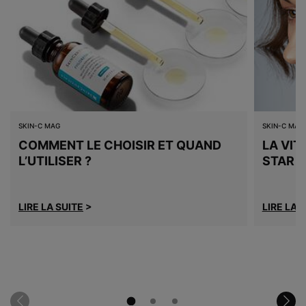
SKIN-C MAG
SKIN-C MAG
COMMENT LE CHOISIR ET QUAND
LA VIT
L’UTILISER ?
STAR D
LIRE LA SUITE
>
LIRE LA 