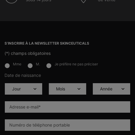
Navigation du pied de page
S’INSCRIRE À LA NEWSLETTER SKINCEUTICALS
(*)
champs obligatoires
Mme
M.
Je préfère ne pas préciser
newslettersignup.title.legend
Date de naissance
Adresse e-mail
*
Numéro de téléphone portable