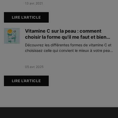
Creation Date:
13 avr. 2021
Update Date:
03 févr. 2026
LIRE L’ARTICLE
Vitamine C sur la peau : comment
choisir la forme qu'il me faut et bien
l'utiliser ?
Découvrez les différentes formes de vitamine C et
choisissez celle qui convient le mieux à votre peau
pour une efficacité maximale.
Creation Date:
05 avr. 2025
Update Date:
05 juin 2025
LIRE L’ARTICLE