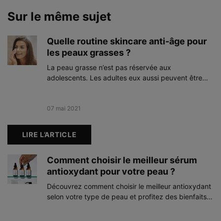
Sur le même sujet
Quelle routine skincare anti-âge pour
les peaux grasses ?
La peau grasse n’est pas réservée aux
adolescents. Les adultes eux aussi peuvent être
sujets à la peau brillante, aux pores dilatés et aux
imperfections. Et ils ne passent pas non plus au
travers de la peau qui vieillit et de ses contrariétés
Creation Date:
07 mai 2021
Update Date:
13 mai 2025
(relâchement de la peau, rides, perte d’éclat…).
C’est pourquoi nous vous avons concocté une
LIRE L’ARTICLE
routine beauté anti-âge spéciale peau grasse
incluant de la vitamine C et des actifs anti-
Comment choisir le meilleur sérum
imperfections et anti excès de sébum pour une
antioxydant pour votre peau ?
peau au top !
Découvrez comment choisir le meilleur antioxydant
selon votre type de peau et profitez des bienfaits
de ces puissants actifs pour retrouver une peau
saine et éclatante.