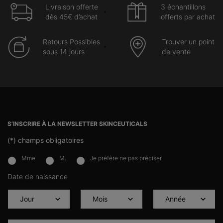
Livraison offerte
3 échantillons
dès 45€ d’achat
offerts par achat
Retours Possibles
Trouver un point
sous 14 jours
de vente
Navigation du pied de page
S’INSCRIRE À LA NEWSLETTER SKINCEUTICALS
(*)
champs obligatoires
Mme
M.
Je préfère ne pas préciser
newslettersignup.title.legend
Date de naissance