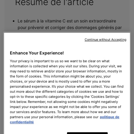
Résumé de l'article
Le sérum à la vitamine C est un soin extraordinaire
pour prévenir et corriger des dommages générés par
les radicaux libres.
Continue without Accepting
Il s’utilise à partir de 30 ans et sur tous les types de
peaux.
Enhance Your Experience!
Il est important de bien utiliser et conserver son
sérum à la vitamine C, sous peine de ne pas profiter
Your privacy is important to us so we want to be clear on what
information is collected when you visit our sites. During your visit, we
de tous ses bienfaits.
may need to retrieve and/or store your browser information, mostly in
the form of cookies. This information might be about you, your
choices, or your device and is mostly used to offer you a more
personalised experience. It’s your choice what we collect. You can find
La vitamine C est un composant fascinant à l’origine de
out more about the different categories of cookies we use and how to
opt-in to these specific categories by clicking the ‘Cookies Settings’
nombreux bienfaits dans l’organisme. Si elle est apportée au
link below. Remember, not allowing some cookies might negatively
corps humain par l’alimentation, l’application topique de soins à
impact your experience as we might not be able to offer you some of
la vitamine C, notamment par un sérum, aide à préserver la
our services and/or features. To learn more about how we and our
partners use your personal information, please see our
politique de
jeunesse de la peau. Découvrez quand et comment utiliser les
confidentialité
sérums à la vitamine C.