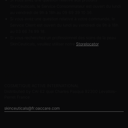
SkinCeuticals, le Service Consommateur est ouvert du lundi
au vendredi de 9h à 18h au 09 69 39 10 36.
Si vous avez une question relative à votre commande, le
Service Client est ouvert du lundi au vendredi de 9h à 18h
au 03 66 74 99 18.
Si vous recherchez un professionnel des soins de la peau
SkinCeuticals, veuillez utiliser notre
Storelocator
.
Informations sur le fabricant
COSMETIQUE ACTIVE INTERNATIONAL
Distributed by CAI 62 quai Charles Pasqua 92300 Levallois-
Perret France
skinceuticals@fr.oaccare.com
SUIVEZ SKINCEUTICALS