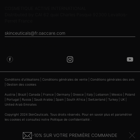
COSMETIQUE ACTIVE INTERNATIONAL
Distributed by CAI 62 quai Charles Pasqua 92300 Levallois-
Perret France
skinceuticals@fr.oaccare.com
SUIVEZ SKINCEUTICALS
Conditions d'utilisations
|
Conditions générales de vente
|
Conditions générales des avis
|
Gestion des cookies
Austria
|
Brazil
|
Canada
|
France
|
Germany
|
Greece
|
Italy
|
Lebanon
|
Mexico
|
Poland
|
Portugal
|
Russia
|
Saudi Arabia
|
Spain
|
South Africa
|
Switzerland
|
Turkey
|
UK
|
United Arab Emirates
Copyright 2024 SkinCeuticals. Tous droits réservés. Pour en savoir plus et paramétrer
les cookies
et consultez notre
Politique de confidentialité
.
*Conditions Générales des Promotions SkinCeuticals.fr
-10% SUR VOTRE PREMIÈRE COMMANDE