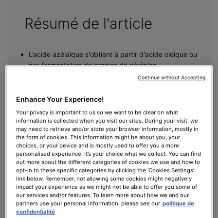
Résumé de l'article
L’acide azélaïque s'obtient à partir d'acide oléique ou
par fermentation de graines de céréales.
C’est un puissant actif qui convient à toutes les
Continue without Accepting
peaux pour limiter les imperfections, les taches
pigmentaires et les rougeurs.
Enhance Your Experience!
Phyto A+ Brightening Treatment est une crème
Your privacy is important to us so we want to be clear on what
perfectrice hydratante apaisante formulée à l’acide
information is collected when you visit our sites. During your visit, we
azélaïque pour illuminer et unifier le teint, et lisser le
may need to retrieve and/or store your browser information, mostly in
the form of cookies. This information might be about you, your
grain de peau.
choices, or your device and is mostly used to offer you a more
personalised experience. It’s your choice what we collect. You can find
out more about the different categories of cookies we use and how to
opt-in to these specific categories by clicking the ‘Cookies Settings’
link below. Remember, not allowing some cookies might negatively
Actif polyvalent et puissant, l'acide azélaïque est reconnu pour
impact your experience as we might not be able to offer you some of
ses nombreux bienfaits. Naturellement présent dans les grains
our services and/or features. To learn more about how we and our
comme le blé, l'orge et le seigle, il possède des propriétés anti-
partners use your personal information, please see our
politique de
inflammatoires et antibactériennes qui en font un allié de choix
confidentialité