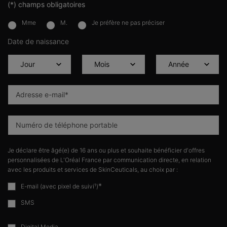
(*)
champs obligatoires
Mme
M.
Je préfère ne pas préciser
newslettersignup.title.legend
Date de naissance
Adresse e-mail
*
Numéro de téléphone portable
Je déclare être âgé(e) de 16 ans ou plus et souhaite bénéficier d'offres
personnalisées de L'Oréal France par communication directe, en relation
avec les produits et services de SkinCeuticals, au choix par :
*
E-mail (avec pixel de suivi¹)
SMS
Digital Media