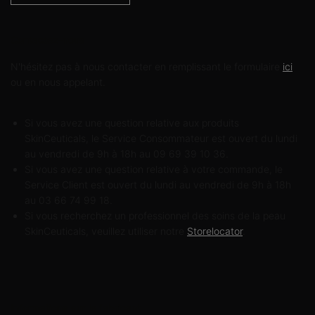
Contactez-nous
N'hésitez pas à nous contacter en remplissant le formulaire
ici
ou en nous appelant.
Si vous avez une question relative aux produits
SkinCeuticals, le Service Consommateur est ouvert du lundi
au vendredi de 9h à 18h au 09 69 39 10 36.
Si vous avez une question relative à votre commande, le
Service Client est ouvert du lundi au vendredi de 9h à 18h
au 03 66 74 99 18.
Si vous recherchez un professionnel des soins de la peau
SkinCeuticals, veuillez utiliser notre
Storelocator
.
Informations sur le fabricant