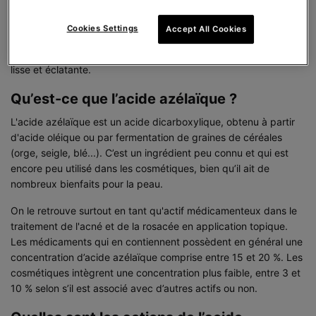
pour corriger les rougeurs et les imperfections grâce à son
action séborégulatrice. En favorisant le renouvellement
Cookies Settings
Accept All Cookies
cellulaire, l’acide azélaïque est aussi efficace pour atténuer les
taches pigmentaires, offrant un teint unifié et une peau plus
lisse et éclatante.
Qu’est-ce que l’acide azélaïque ?
L'acide azélaïque est un acide dicarboxylique, obtenu à partir
d'acide oléique ou par fermentation de graines de céréales
(orge, seigle, blé...). C’est un ingrédient peu connu et qui est
encore peu utilisé dans les cosmétiques, bien qu’il ait de
nombreux bienfaits pour la peau.
On le retrouve surtout en tant qu'actif médicamenteux dans le
traitement de l'acné et de la rosacée en application topique.
Les médicaments qui en contiennent possèdent en général une
concentration d’acide azélaïque comprise entre 15 et 20 %. Les
cosmétiques intègrent une concentration plus faible, entre 3 et
10 % selon s’il est associé avec d’autres actifs ou non.