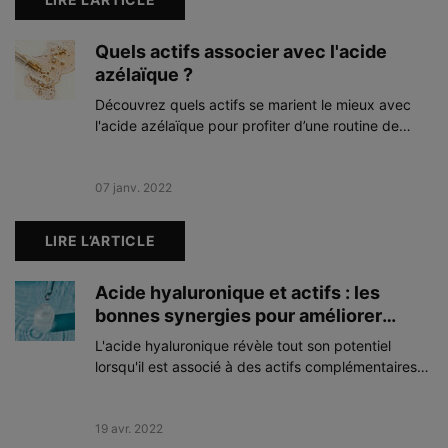
Quels actifs associer avec l'acide
azélaïque ?
Découvrez quels actifs se marient le mieux avec
l'acide azélaïque pour profiter d’une routine de
soins optimale et efficace.
Creation Date:
07 janv. 2022
Update Date:
07 avr. 2026
LIRE L’ARTICLE
Acide hyaluronique et actifs : les
bonnes synergies pour améliorer
l’apparence de la peau
L'acide hyaluronique révèle tout son potentiel
lorsqu'il est associé à des actifs complémentaires
ciblés. Découvrez comment la vitamine B5, le
Proxylane™, l'urée et le kombucha optimisent ses
effets dans les formulations SkinCeuticals pour une
Creation Date:
19 avr. 2022
Update Date:
03 févr. 2026