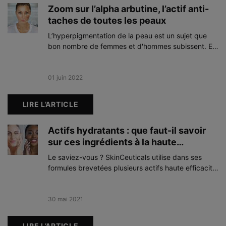
Zoom sur l’alpha arbutine, l’actif anti-
taches de toutes les peaux
L’hyperpigmentation de la peau est un sujet que
bon nombre de femmes et d'hommes subissent. En
cause : un dérèglement du processus de
production et de synthèse de la mélanine,
responsables de la coloration de la peau, lié à de
Creation Date:
01 juin 2022
Update Date:
28 avr. 2025
multiples facteurs (vieillissement cutané naturel,
exposition aux rayons UV…). Il est donc totalement
LIRE L’ARTICLE
adéquat d'utiliser des actifs qui régulent ce
processus et corrigent l’apparence des taches
Actifs hydratants : que faut-il savoir
brunes, comme l’alpha arbutine. Mais quel est donc
sur ces ingrédients à la haute
cet actif ? Comment agit-il sur la peau ?
Découvrez-en davantage sur cet actif anti-taches
efficacité ?
Le saviez-vous ? SkinCeuticals utilise dans ses
dont vous n’avez pas fini d’entendre parler !
formules brevetées plusieurs actifs haute efficacité
pour apporter l’hydratation en profondeur.
Creation Date:
30 mai 2021
Update Date:
09 mai 2025
LIRE L’ARTICLE