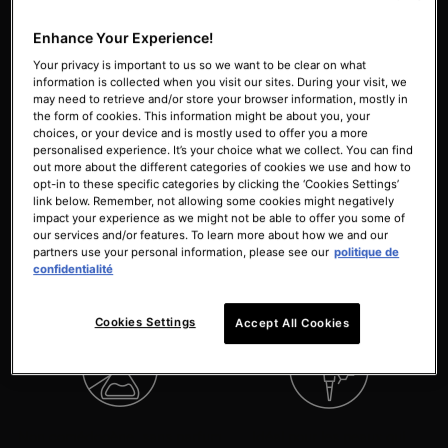
cellulaire
ridules,
des rides, des taches,
des pores
et des
Enhance Your Experience!
imperfections
Your privacy is important to us so we want to be clear on what
information is collected when you visit our sites. During your visit, we
may need to retrieve and/or store your browser information, mostly in
the form of cookies. This information might be about you, your
choices, or your device and is mostly used to offer you a more
personalised experience. It’s your choice what we collect. You can find
out more about the different categories of cookies we use and how to
opt-in to these specific categories by clicking the ‘Cookies Settings’
link below. Remember, not allowing some cookies might negatively
Formulé pour minimiser les
Emballage spécialisé
impact your experience as we might not be able to offer you some of
irritations couramment
préservant
la puissance
our services and/or features. To learn more about how we and our
associées à l'utilisation de
du rétinol
partners use your personal information, please see our
politique de
confidentialité
crèmes au rétinol
Cookies Settings
Accept All Cookies
Non comédogène, sans parfum
Idéal pour les peaux qui