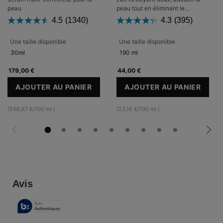
peau
peau tout en éliminant le
maquillage et les impuretés
4.5
(1340)
4.3
(395)
Une taille disponible
Une taille disponible
30ml
190 ml
179,00 €
44,00 €
AJOUTER AU PANIER
AJOUTER AU PANIER
A.G.E. INTERRUPTER ULTRA SERUM
GENTLE CLEAN
(596,67 €/100 ml.)
(23,16 €/100 ml.)
PDP Reviews