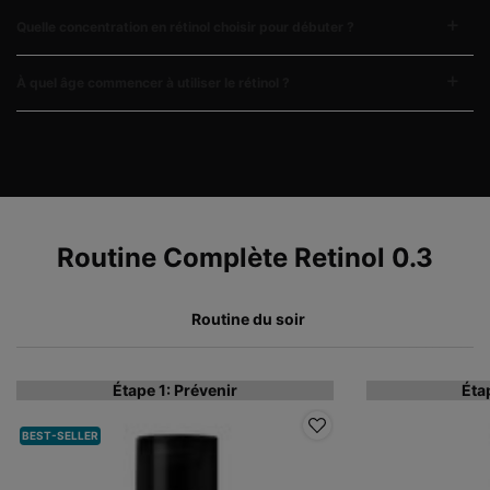
Quelle concentration en rétinol choisir pour débuter ?
À quel âge commencer à utiliser le rétinol ?
COMPLETE YOUR REGIMEN
Routine Complète Retinol 0.3
Routine du soir
Étape 1: Prévenir
Éta
BEST-SELLER