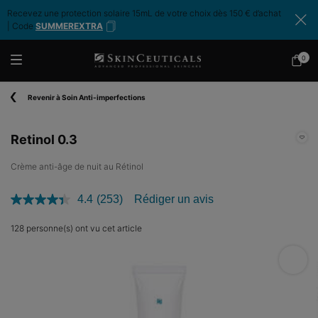
Recevez une protection solaire 15mL de votre choix dès 150 € d’achat
| Code
SUMMEREXTRA
0
Mon
0 produ
panier
Contenu principal
Revenir à Soin Anti-imperfections
Retinol 0.3
Crème anti-âge de nuit au Rétinol
4.4
(253)
Rédiger un avis
Lire
253
avis.
128 personne(s) ont vu cet article
Lien
sur
Retin
la
même
page.