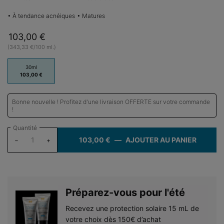
• À tendance acnéiques
• Matures
103,00 €
(343,33 €/100 ml.)
One taille only
30ml
Sélectionné
, 1 of 1
103,00 €
Bonne nouvelle ! Profitez d'une livraison OFFERTE sur votre commande
!
Quantité
103,00 €
―
AJOUTER AU PANIER
RETINO
−
+
Préparez-vous pour l'été​
Recevez une protection solaire 15 mL de
votre choix dès 150€ d’achat​