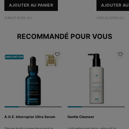
AJOUTER AU PANIER
AJOUTER AU
RESVERATROL B E
RE
(546,67 €/100 ml.)
(343,33 €/100 ml.)
PDP Slot 1 Section
RECOMMANDÉ POUR VOUS
INNOVATION
A.G.E. Interrupter Ultra Serum
Gentle Cleanser
Sérum multi-correcteur pour la
Lait nettoyant doux, adoucit la