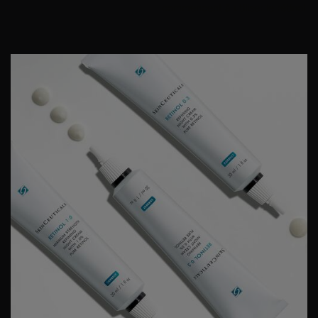
commencent à
utiliser le rétinol
PDP Product Details Section