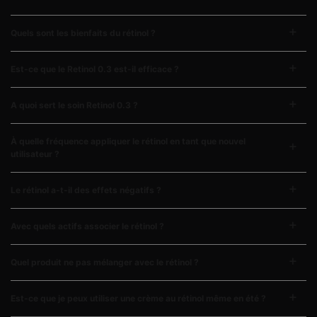
Quels sont les bienfaits du rétinol ?
Est-ce que le Retinol 0.3 est-il efficace ?
A quoi sert le soin Retinol 0.3 ?
À quelle fréquence appliquer le rétinol en tant que nouvel
utilisateur ?
Le rétinol a-t-il des effets négatifs ?
Avec quels actifs associer le rétinol ?
Quel produit ne pas mélanger avec le rétinol ?
Est-ce que je peux utiliser une crème au rétinol même en été ?