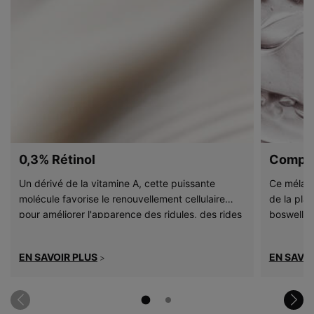
0,3% Rétinol
Comple
Un dérivé de la vitamine A, cette puissante
Ce mélang
molécule favorise le renouvellement cellulaire
de la plan
pour améliorer l'apparence des ridules, des rides
boswellia 
et des taches. Il est également prouvé qu'il aide
bienfaits 
à réduire les imperfections et à affiner
EN SAVOIR PLUS
EN SAVOI
>
l'apparence des pores.