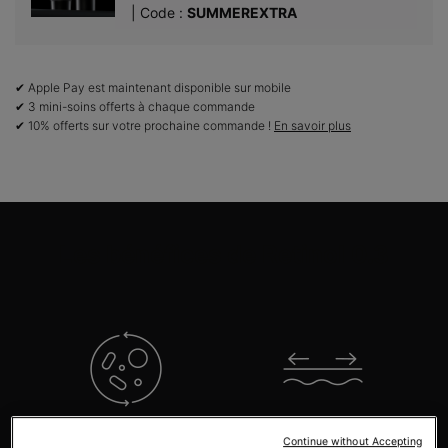
| Code :
SUMMEREXTRA
✔ Apple Pay est maintenant disponible sur mobile
✔ 3 mini-soins offerts à chaque commande
✔ 10% offerts sur votre prochaine commande !
En savoir plus
PDP Product Benefits Section
Les bénéfices de Retinol 0.3
Favorise le renouvellement
Améliore l'apparence des
Continue without Accepting