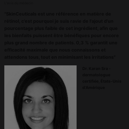
L'avis du médecin
"SkinCeuticals est une référence en matière de
rétinol, c'est pourquoi je suis ravie de l'ajout d'un
pourcentage plus faible de cet ingrédient, afin que
les bienfaits puissent être bénéfiques pour encore
plus grand nombre de patients. 0,3 % garantit une
efficacité maximale que nous connaissons et
attendons tous, tout en minimisant les irritations"
Dr. Karan Sra -
dermatologue
certifiée, États-Unis
d'Amérique