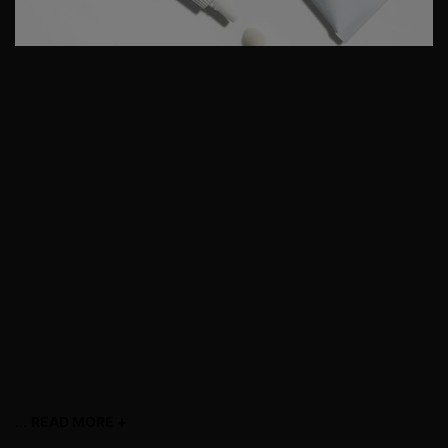
Retinol 0.3
Détails du produit
Retinol 0.3 est une crème concentrée pour le visage contenant
du rétinol pur qui améliore l'apparence des signes visibles de
vieillissement et des pores tout en minimisant l'apparence des
imperfections. Avec l'âge et l’exposition aux facteurs externes
(pollution, rayons UV, tabac…), la peau marque rapidement les
signes du vieillissement. Elle se relâche, des taches
pigmentaires et des rides apparaissent et le teint devient terne.
Le grain de peau est alors irrégulier, la peau manque
d'homogénéité, de fermeté et d’éclat. Pour retrouver une peau
pleine de vie, il est important d’appliquer un soin de nuit anti-
âge à la haute puissance corrective comme Retinol 0.3. En
effet, la nuit, la peau est plus réceptive aux soins que vous lui
apportez.
...
READ MORE +
read more