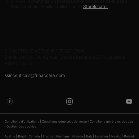
Si vous recherchez un professionnel des soins de la peau
SkinCeuticals, veuillez utiliser notre
Storelocator
.
Informations sur le fabricant
COSMETIQUE ACTIVE INTERNATIONAL
Distributed by CAI 62 quai Charles Pasqua 92300 Levallois-
Perret France
skinceuticals@fr.oaccare.com
SUIVEZ SKINCEUTICALS
Conditions d'utilisations
|
Conditions générales de vente
|
Conditions générales des avis
|
Gestion des cookies
Austria
|
Brazil
|
Canada
|
France
|
Germany
|
Greece
|
Italy
|
Lebanon
|
Mexico
|
Poland