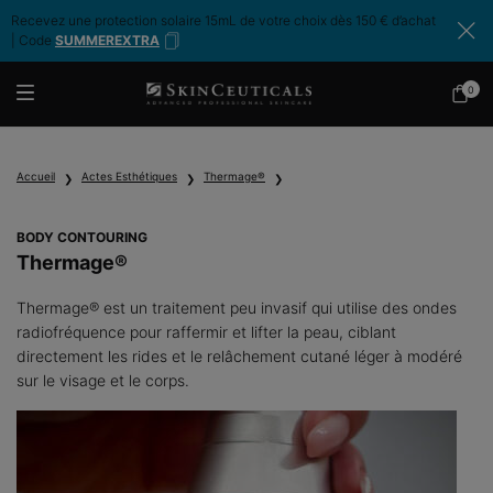
Recevez une protection solaire 15mL de votre choix dès 150 € d’achat
| Code
SUMMEREXTRA
0
Mon
0 produ
panier
Contenu principal
Accueil
Actes Esthétiques
Thermage®
BODY CONTOURING
Thermage®
Thermage® est un traitement peu invasif qui utilise des ondes
radiofréquence pour raffermir et lifter la peau, ciblant
directement les rides et le relâchement cutané léger à modéré
sur le visage et le corps.