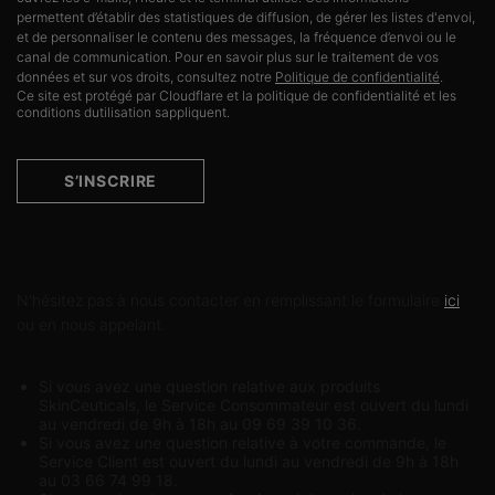
permettent d’établir des statistiques de diffusion, de gérer les listes d'envoi,
et de personnaliser le contenu des messages, la fréquence d’envoi ou le
canal de communication. Pour en savoir plus sur le traitement de vos
données et sur vos droits, consultez notre
Politique de confidentialité
.
Ce site est protégé par Cloudflare et la politique de confidentialité et les
conditions dutilisation sappliquent.
S’INSCRIRE
Contactez-nous
N'hésitez pas à nous contacter en remplissant le formulaire
ici
ou en nous appelant.
Si vous avez une question relative aux produits
SkinCeuticals, le Service Consommateur est ouvert du lundi
au vendredi de 9h à 18h au 09 69 39 10 36.
Si vous avez une question relative à votre commande, le
Service Client est ouvert du lundi au vendredi de 9h à 18h
au 03 66 74 99 18.