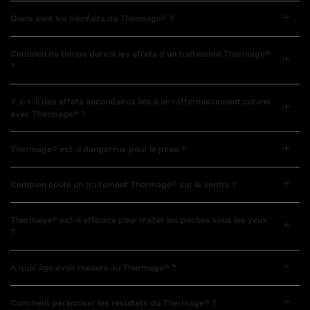
Quels sont les bienfaits du Thermage® ?
Combien de temps durent les effets d’un traitement Thermage®
?
Y a-t-il des effets secondaires liés à un raffermissement cutané
avec Thermage® ?
Thermage® est-il dangereux pour la peau ?
Combien coûte un traitement Thermage® sur le ventre ?
Thermage® est-il efficace pour traiter les poches sous les yeux
?
À quel âge avoir recours au Thermage® ?
Comment pérenniser les résultats du Thermage® ?