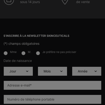
sous 14 jours
de vente
Navigation du pied de page
S’INSCRIRE À LA NEWSLETTER SKINCEUTICALS
(*)
champs obligatoires
Mme
M.
Je préfère ne pas préciser
newslettersignup.title.legend
Date de naissance
Adresse e-mail
*
Numéro de téléphone portable