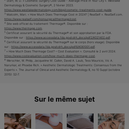
Staff, W. D. « Cosmetic Surgery Cost Guide - Average Price In Your City ». Westlake
Dermatology & Cosmetic Surgery®, 2 février 2023.
https://www.westlakedermatology.com/blog/cosmetic-treatments-cost-guide
.
3
Malcolm, Mari. « How Much Does Thermage Cost in 2024? | RealSelf ». RealSelf.com.
https://www.realself.com/nonsurgical/thermage/cost
.
4
Site web officiel du traitement Thermage®. Disponible sur :
https://www.thermage.com
.
5
Certificat assurant la sécurité du Thermage® et son approbation par la FDA.
Disponible sur :
https://www.accessdata.fda.gov/cdrh_docs/pdf2/K021402.pdf
.
6
Certificat assurant la sécurité du Thermage® sur le corps (hors visage). Disponible
sur :
https://www.accessdata.fda.gov/cdrh_docs/pdf6/K061001.pdf
.
7
« How Much Does Thermage Cost? – Cost Evaluation ». Consulté le 2 avril 2024.
https://www.costevaluation.com/how-much-does-thermage-cost
.
8
​​Werschler, W. Philip, Jacqueline M. Calkin, David A. Laub, Tess Mauricio, Vic A.
Narurkar, et Phoebe Rich. « Aesthetic Dermatologic Treatments: Consensus from the
Experts ». The Journal of Clinical and Aesthetic Dermatology 8, no 10 Suppl (octobre
2015): S2‑7.
Sur le même sujet