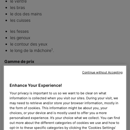
le ventre
les bras
le dos des mains
les cuisses
les fesses
les genoux
le contour des yeux
1
le long de la mâchoire
.
Gamme de prix
Le coût du Thermage® varie en fonction de la localisation et de
Continue without Accepting
la zone traitée. En général, les prix varient entre 1 500 et 4 500
2 3
€
.
Enhance Your Experience!
Délai de rétablissement
Your privacy is important to us so we want to be clear on what
La plupart des patients n’ont aucun délai de rétablissement
information is collected when you visit our sites. During your visit, we
may need to retrieve and/or store your browser information, mostly in
après le raffermissement cutané par radiofréquence Thermage®
the form of cookies. This information might be about you, your
et peuvent reprendre leurs activités quotidiennes directement
choices, or your device and is mostly used to offer you a more
après le traitement. Cependant, certaines personnes sont
personalised experience. It’s your choice what we collect. You can find
out more about the different categories of cookies we use and how to
confrontées à des gonflements et/ou des rougeurs qui
opt-in to these specific categories by clicking the ‘Cookies Settings’
4
disparaissent au bout de 24 heures
.