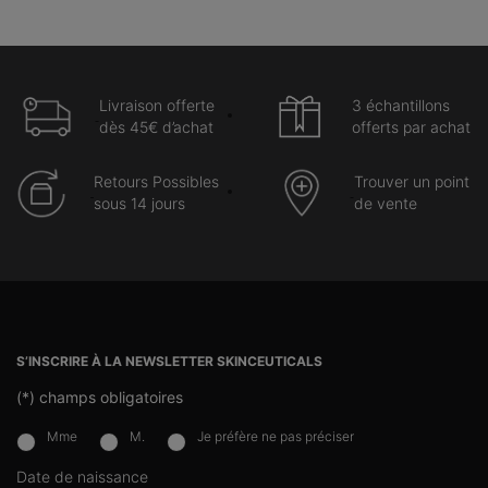
appelle “l’effet rebond”. Pour lutter contre ce
phénomène disgracieux de la rentrée, il est
indispensable d’adapter votre routine de soins
quotidienne avec les bons produits mais surtout les
Livraison offerte
3 échantillons
bons actifs cosmétiques, tels que la vitamine C,
dès 45€ d’achat
offerts par achat
l’acide salicylique et l’acide tranexamique qui vont
cibler vos différentes problématiques de peau.
Retours Possibles
Trouver un point
sous 14 jours
de vente
Navigation du pied de page
S’INSCRIRE À LA NEWSLETTER SKINCEUTICALS
(*)
champs obligatoires
Mme
M.
Je préfère ne pas préciser
newslettersignup.title.legend
Date de naissance