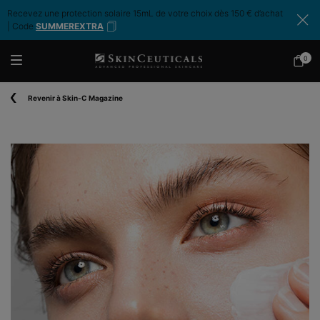
Recevez une protection solaire 15mL de votre choix dès 150 € d’achat
| Code
SUMMEREXTRA
0
Mon
0 produ
panier
Contenu principal
Revenir à Skin-C Magazine