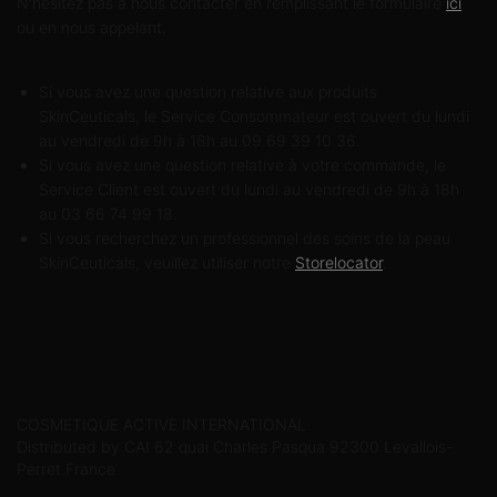
N'hésitez pas à nous contacter en remplissant le formulaire
ici
ou en nous appelant.
Si vous avez une question relative aux produits
SkinCeuticals, le Service Consommateur est ouvert du lundi
au vendredi de 9h à 18h au 09 69 39 10 36.
Si vous avez une question relative à votre commande, le
Service Client est ouvert du lundi au vendredi de 9h à 18h
au 03 66 74 99 18.
Si vous recherchez un professionnel des soins de la peau
SkinCeuticals, veuillez utiliser notre
Storelocator
.
Informations sur le fabricant
COSMETIQUE ACTIVE INTERNATIONAL
Distributed by CAI 62 quai Charles Pasqua 92300 Levallois-
Perret France