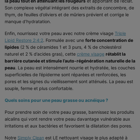
la peau tout en atténuant les rougeurs
et apportant de l’éclat.
Son complexe végétal intégrant des extraits de concombre, de
thym, de feuilles d’oliviers et de mûriers prévient et corrige le
manque d’hydratation.
Enfin, nourrissez votre peau avec notre crème visage
Triple
Lipid Restore 2:4:2
. Formulée avec une
forte concentration de
lipides
(2 % de céramides 1 et 3 purs, 4 % de cholestérol
naturel et 2 % d’acides gras), cette
crème visage
rétablit la
barrière cutanée et stimule l’auto-régénération naturelle de la
peau
. La peau est intensément nourrie et hydratée, les couches
superficielles de l’épiderme sont réparées et renforcées, les
pores et les signes du vieillissement sont atténués. La peau est
souple, ferme et plus confortable.
Quels soins pour une peau grasse ou acnéique ?
Pour prendre soin de votre peau grasse, bannissez les produits
alcalins qui vont rendre votre peau davantage vulnérable aux
irritations et aux bactéries et favorisent la dilatation des pores.
Notre
Simply Clean
est LE nettoyant visage le plus adapté à