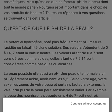
cosmétiques. Mais qu’est-ce que ce fameux pH de la peau dont
tout le monde parle ? Pourquoi est-il important dans le choix de
vos produits de beauté ? Toutes les réponses à vos questions
se trouvent dans cet article !
QU’EST-CE QUE LE PH DE LA PEAU ?
Le potentiel hydrogène, noté plus fréquemment pH, mesure
l’acidité ou l’alcalinité d’une solution. Ses valeurs s’étendent de 0
à 14, 7 étant la valeur neutre. Les valeurs allant de 0 à 7 sont
considérées comme acides, celles allant de 7 à 14 sont
considérées comme basiques ou alcalines
La peau possède elle aussi un pH. Une peau dite normale a un
pH légèrement acide, avoisinant les 5,5. Selon votre âge, votre
sexe, les zones de votre peau et certains facteurs externes, la
valeur du pH de la peau peut sensiblement varier. Par exemple,
la peau des nourrissons possède un pH de 7 (soit neutre),
tandis que la peau des adolescents, plutôt grasse et acnéique,
Continue without Accepting
a un pH plus alcalin.