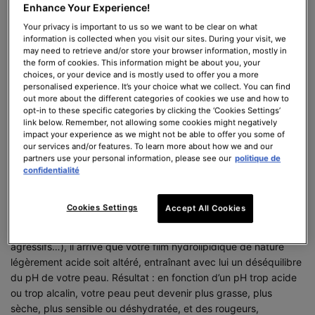
Enhance Your Experience!
La peau se divise en deux parties : le derme et l’épiderme. La
couche cornée, la partie la plus superficielle de l’épiderme, est
Your privacy is important to us so we want to be clear on what
information is collected when you visit our sites. During your visit, we
recouverte par un film protecteur, le film hydrolipidique,
may need to retrieve and/or store your browser information, mostly in
mélange d’eau et de lipides. Il renferme le microbiome cutané et
the form of cookies. This information might be about you, your
défend la peau des agressions extérieures. C’est sa constitution
choices, or your device and is mostly used to offer you a more
personalised experience. It’s your choice what we collect. You can find
qui donne la valeur du pH de la peau.
out more about the different categories of cookies we use and how to
opt-in to these specific categories by clicking the ‘Cookies Settings’
link below. Remember, not allowing some cookies might negatively
impact your experience as we might not be able to offer you some of
our services and/or features. To learn more about how we and our
COMMENT SE TRADUIT UN DÉSÉQUILIBRE
partners use your personal information, please see our
politique de
confidentialité
DU PH DE LA PEAU ?
Cookies Settings
Accept All Cookies
En fonction de votre type de peau et des éléments externes
(pollution, exposition au soleil, froid, cosmétiques trop
agressifs…), il arrive que votre film hydrolipidique de nature
légèrement acide soit altéré, entraînant avec lui un déséquilibre
du pH de votre peau. Résultat : en fonction d’un pH trop acide
ou trop alcalin, votre peau peut devenir plus grasse, plus
sèche, plus sensible ou déshydratée, et des rougeurs,