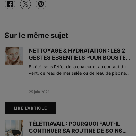
Partager sur facebook
Partager sur twitter
Partager sur pinterest
Sur le même sujet
NETTOYAGE & HYDRATATION : LES 2
GESTES ESSENTIELS POUR BOOSTER
L’ÉCLAT DE VOTRE PEAU EN ÉTÉ
En été, sous l’effet de la chaleur et au contact du
vent, de l’eau de mer salée ou de l’eau de piscine
chlorée, la barrière hydrolipidique cutanée est
altérée et fragilisée. Résultat : d’une part, l’eau
s’évapore ce qui favorise la déshydratation de
Creation Date:
25 juin 2021
Update Date:
14 nov. 2024
votre peau et d’autre part, votre peau est plus
perméable aux impuretés (excès de sébum,
LIRE L’ARTICLE
transpiration, pollution, poussière, cellules mortes…)
accumulées à la surface de l’épiderme. Pour
TÉLÉTRAVAIL : POURQUOI FAUT-IL
rebooster l’hydratation de votre peau et lui
CONTINUER SA ROUTINE DE SOINS
permettre de s’oxygéner, deux étapes sont