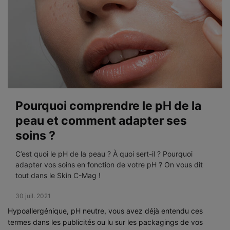
Pourquoi comprendre le pH de la
peau et comment adapter ses
soins ?
C’est quoi le pH de la peau ? À quoi sert-il ? Pourquoi
adapter vos soins en fonction de votre pH ? On vous dit
tout dans le Skin C-Mag !
Creation Date:
30 juil. 2021
Update Date:
28 avr. 2025
Hypoallergénique, pH neutre, vous avez déjà entendu ces
termes dans les publicités ou lu sur les packagings de vos