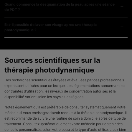
Quand commence la desquamation de la peau après une séance
de PDT ?
Est-il possible de laver son visage après une thérapie
photodynamique ?
Sources scientifiques sur la
thérapie photodynamique
Des recherches scientifiques étayées et évaluées par des professionnels
experts sont utilisées pour ce lexique. Les réglementations concernant les
contraintes d'utilisation, les niveaux de concentration autorisés et la
disponibilité varient selon les pays et les régions.
Notez également qu'il est préférable de consulter systématiquement votre
médecin si vous envisagez d’avoir recours à la thérapie photodynamique. Il
est recommandé de suivre une routine de soin à domicile après ce type de
traitement. Consultez systématiquement votre médecin pour obtenir des
conseils personnalisés selon votre peau et le type d'acte utilisé. Lisez bien