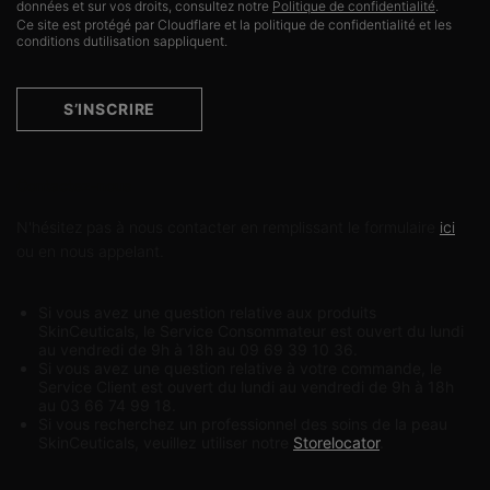
données et sur vos droits, consultez notre
Politique de confidentialité
.
Ce site est protégé par Cloudflare et la politique de confidentialité et les
conditions dutilisation sappliquent.
S’INSCRIRE
Contactez-nous
N'hésitez pas à nous contacter en remplissant le formulaire
ici
ou en nous appelant.
Si vous avez une question relative aux produits
SkinCeuticals, le Service Consommateur est ouvert du lundi
au vendredi de 9h à 18h au 09 69 39 10 36.
Si vous avez une question relative à votre commande, le
Service Client est ouvert du lundi au vendredi de 9h à 18h
au 03 66 74 99 18.
Si vous recherchez un professionnel des soins de la peau
SkinCeuticals, veuillez utiliser notre
Storelocator
.