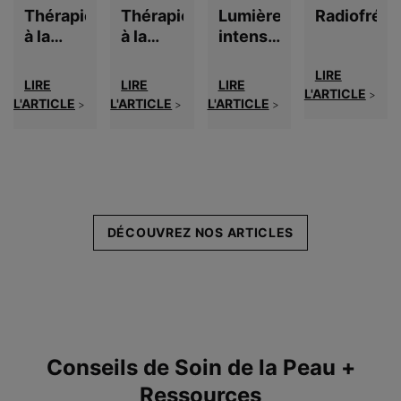
Thérapie
Thérapie
Lumière
Radiofréq
à la
à la
intense
lumière
lumière
pulsée
LIRE
rouge
bleue
LIRE
LIRE
LIRE
L'ARTICLE
>
L'ARTICLE
L'ARTICLE
L'ARTICLE
>
>
>
DÉCOUVREZ NOS ARTICLES
Conseils de Soin de la Peau +
Ressources