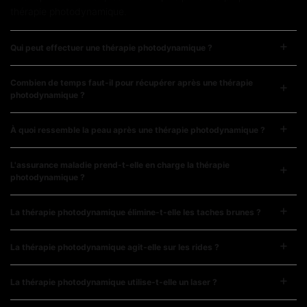
thérapie photodynamique.
Qui peut effectuer une thérapie photodynamique ?
Combien de temps faut-il pour récupérer après une thérapie
photodynamique ?
À quoi ressemble la peau après une thérapie photodynamique ?
L'assurance maladie prend-t-elle en charge la thérapie
photodynamique ?
La thérapie photodynamique élimine-t-elle les taches brunes ?
La thérapie photodynamique agit-elle sur les rides ?
La thérapie photodynamique utilise-t-elle un laser ?