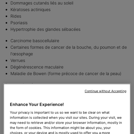
Dommages cutanés liés au soleil
Kératoses actiniques
Rides
Psoriasis
Hypertrophie des glandes sébacées
Carcinome basocellulaire
Certaines formes de cancer de la bouche, du poumon et de
l'œsophage
Verrues
Dégénérescence maculaire
Maladie de Bowen (forme précoce de cancer de la peau)
Gamme de prix
De 93 euros à 3700 € en fonction de l'emplacement, de
Continue without Accepting
l'expérience du praticien, de la zone de traitement et des outils
Enhance Your Experience!
utilisés. La thérapie photodynamique peut également être prise
1
en partie en charge par l’assurance maladie
.
Your privacy is important to us so we want to be clear on what
information is collected when you visit our sites. During your visit, we
Délai de rétablissement
may need to retrieve and/or store your browser information, mostly in
the form of cookies. This information might be about you, your
Toutes les formes de thérapie photodynamique entraînent une
choices, or your device and is mostly used to offer you a more