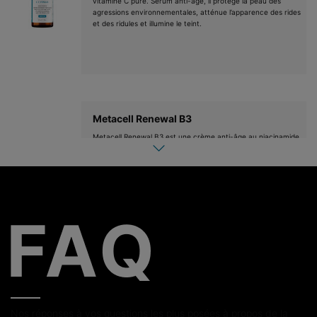
vitamine C pure. Sérum anti-âge, il protège la peau des
agressions environnementales, atténue l’apparence des rides
et des ridules et illumine le teint.
Metacell Renewal B3
Metacell Renewal B3 est une crème anti-âge au niacinamide
pour lutter contre les signes de l'âge prématurés liés au
photovieillissement.
Advanced Brightening UV Defense SPF 50
La protection solaire visage anti UVA et UVB Advanced
Brightening UV Defense SPF50 agit sur les taches
pigmentaires et aide à prévenir le photovieillissement et
l’hyperpigmentation.
Nos réponses à vos questions les plus posées à propos de la