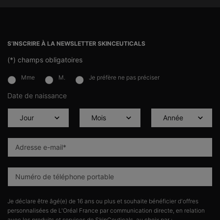
Navigation du pied de page
S’INSCRIRE À LA NEWSLETTER SKINCEUTICALS
(*)
champs obligatoires
Mme
M.
Je préfère ne pas préciser
newslettersignup.title.legend
Date de naissance
Adresse e-mail
*
Numéro de téléphone portable
Je déclare être âgé(e) de 16 ans ou plus et souhaite bénéficier d'offres
personnalisées de L'Oréal France par communication directe, en relation
avec les produits et services de SkinCeuticals, au choix par :