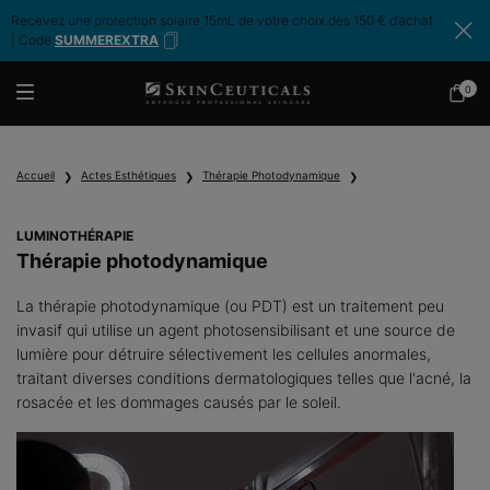
Recevez une protection solaire 15mL de votre choix dès 150 € d’achat
| Code
SUMMEREXTRA
0
Mon
0 produ
panier
Contenu principal
Accueil
Actes Esthétiques
Thérapie Photodynamique
LUMINOTHÉRAPIE
Thérapie photodynamique
La thérapie photodynamique (ou PDT) est un traitement peu
invasif qui utilise un agent photosensibilisant et une source de
lumière pour détruire sélectivement les cellules anormales,
traitant diverses conditions dermatologiques telles que l'acné, la
rosacée et les dommages causés par le soleil.