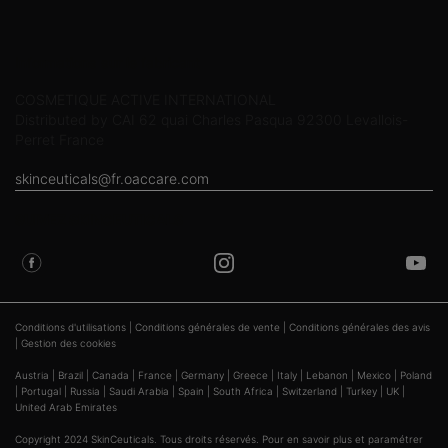
Informations sur le fabricant
COSMETIQUE ACTIVE INTERNATIONAL
Distributed by CAI 62 quai Charles Pasqua 92300 Levallois-
Perret France
skinceuticals@fr.oaccare.com
SUIVEZ SKINCEUTICALS
Conditions d'utilisations
|
Conditions générales de vente
|
Conditions générales des avis
|
Gestion des cookies
Austria
|
Brazil
|
Canada
|
France
|
Germany
|
Greece
|
Italy
|
Lebanon
|
Mexico
|
Poland
|
Portugal
|
Russia
|
Saudi Arabia
|
Spain
|
South Africa
|
Switzerland
|
Turkey
|
UK
|
United Arab Emirates
Copyright 2024 SkinCeuticals. Tous droits réservés. Pour en savoir plus et paramétrer