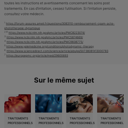
toutes les instructions et avertissements concernant les soins post
traitements. En cas d’irritation, cessez l’utilisation. Si l’irritation persiste,
consultez votre médecin.
1
https://forum-assures.ameli.fr/questions/3083110-remboursement-cpam-acte-
phototherapie-dynamique
2 8
https://www.ncbi.nlm.nih.gov/pmc/articles/PMC8223074/
3
https://www.ncbi.nlm.nih.gov/pmc/articles/PMC5874669/
4
https://www.ncbi.nlm.nih.gov/pmc/articles/PMC9838775/
5
https://www.yalemedicine.org/conditions/photodynamic-therapy
6
https://www.sciencedirect.com/science/article/abs/pii/S0738081X13000783
7
https://europepmc.org/article/med/29600693
Sur le même sujet
TRAITEMENTS
TRAITEMENTS
TRAITEMENTS
TRAITEMENTS
PROFESSIONNELS
PROFESSIONNELS
PROFESSIONNELS
PROFESSIONNELS