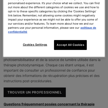
sensibilité accrue à la lumière pendant les 48 à 72 premières
personalised experience. It’s your choice what we collect. You can find
heures. Toutes les formes de lumière naturelle doivent être
out more about the different categories of cookies we use and how to
opt-in to these specific categories by clicking the ‘Cookies Settings’
évitées et l’utilisation d’un écran solaire avec au moins un SPF
link below. Remember, not allowing some cookies might negatively
30 est recommandée même si vous restez à l’intérieur. En
impact your experience as we might not be able to offer you some of
général, une brûlure ou une sensation de picotement sur la zone
our services and/or features. To learn more about how we and our
de traitement est fréquente pendant 24 à 48 heures,
partners use your personal information, please see our
politique de
confidentialité
accompagnée d'une rougeur et/ou d'un gonflement pouvant
durer jusqu'à une semaine. La desquamation de la peau est
courante pendant 4 à 6 semaines, car la peau endommagée est
Cookies Settings
Accept All Cookies
remplacée par de nouveaux tissus. Le degré des effets du
traitement post-PDT et le temps d'arrêt varient en fonction du
photosensibilisateur et de la source de lumière utilisée dans la
thérapie photodynamique. Chaque cas étant unique, il est
important de consulter un professionnel de confiance pour
obtenir des informations de récupération plus précises et des
instructions post-procédurales.
TROUVER UN PROFESSIONNEL
Questions fréquemment posées concernant la thérapie