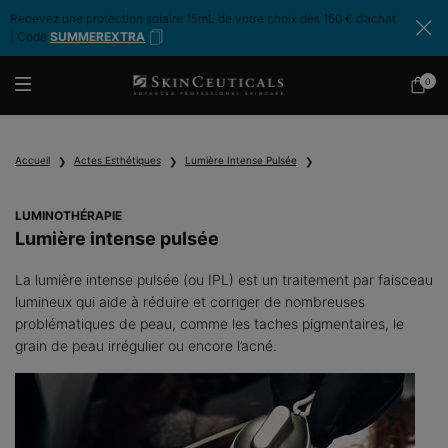
Recevez une protection solaire 15mL de votre choix dès 150 € d’achat
| Code
SUMMEREXTRA
0
Mon
0 produ
panier
Contenu principal
Accueil
Actes Esthétiques
Lumière Intense Pulsée
LUMINOTHÉRAPIE
Lumière intense pulsée
La lumière intense pulsée (ou IPL) est un traitement par faisceau
lumineux qui aide à réduire et corriger de nombreuses
problématiques de peau, comme les taches pigmentaires, le
grain de peau irrégulier ou encore l’acné.