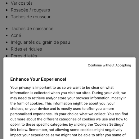
Varicosités
Rosacée / rougeurs
Taches de rousseur
Taches de naissance
Acné
Irrégularités du grain de peau
Rides et ridules
Pores dilatés
Vergetures
Continue without Accepting
Gamme de prix
Enhance Your Experience!
Les tarifs oscillent de 350 à 1 200 € selon la localisation, la zone
Your privacy is important to us so we want to be clear on what
traitée, l’expertise du/de la praticien(ne) et la technologie
information is collected when you visit our sites. During your visit, we
2
utilisée
.
may need to retrieve and/or store your browser information, mostly in
the form of cookies. This information might be about you, your
Délai de rétablissement
choices, or your device and is mostly used to offer you a more
Aucune éviction n’est requise, mais les patient(e)s doivent éviter
personalised experience. It’s your choice what we collect. You can find
out more about the different categories of cookies we use and how to
toute exposition au soleil et à la chaleur (sauna, exercices
opt-in to these specific categories by clicking the ‘Cookies Settings’
physiques intenses, etc.) pendant 48 heures.
link below. Remember, not allowing some cookies might negatively
impact your experience as we might not be able to offer you some of