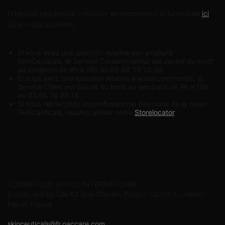
N'hésitez pas à nous contacter en remplissant le formulaire
ici
ou en nous appelant.
Si vous avez une question relative aux produits
SkinCeuticals, le Service Consommateur est ouvert du lundi
au vendredi de 9h à 18h au 09 69 39 10 36.
Si vous avez une question relative à votre commande, le
Service Client est ouvert du lundi au vendredi de 9h à 18h
au 03 66 74 99 18.
Si vous recherchez un professionnel des soins de la peau
SkinCeuticals, veuillez utiliser notre
Storelocator
.
Informations sur le fabricant
COSMETIQUE ACTIVE INTERNATIONAL
Distributed by CAI 62 quai Charles Pasqua 92300 Levallois-
Perret France
skinceuticals@fr.oaccare.com