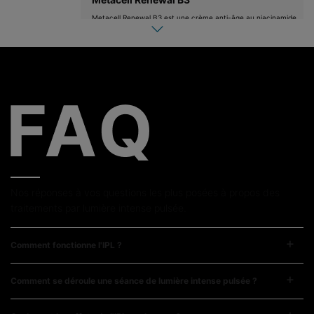
Metacell Renewal B3 est une crème anti-âge au niacinamide
pour lutter contre les signes de l'âge prématurés liés au
photovieillissement.
Advanced Brightening UV Defense SPF 50
La protection solaire visage anti UVA et UVB Advanced
Brightening UV Defense SPF50 agit sur les taches
pigmentaires et aide à prévenir le photovieillissement et
l’hyperpigmentation.
Nos réponses à vos questions les plus posées à propos des
traitements par lumière intense pulsée.
Comment fonctionne l'IPL ?
Comment se déroule une séance de lumière intense pulsée ?