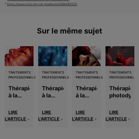
5
https://www.ncbi.nlm.nih.gov/books/NBK580525
Sur le même sujet
TRAITEMENTS
TRAITEMENTS
TRAITEMENTS
TRAITEMENTS
PROFESSIONNELS
PROFESSIONNELS
PROFESSIONNELS
PROFESSIONNELS
Thérapie
Thérapie
Thérapie
Thérapie
à la
à la
à la
photodyna
lumière
lumière
lumière
rouge
bleue
large
LIRE
LIRE
LIRE
LIRE
bande
L'ARTICLE
L'ARTICLE
L'ARTICLE
L'ARTICLE
>
>
>
>
(BBL®)