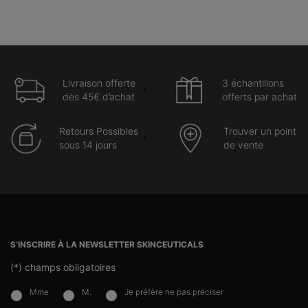
Livraison offerte
3 échantillons
dès 45€ d’achat
offerts par achat
Retours Possibles
Trouver un point
sous 14 jours
de vente
Navigation du pied de page
S’INSCRIRE À LA NEWSLETTER SKINCEUTICALS
(*)
champs obligatoires
Mme
M.
Je préfère ne pas préciser
newslettersignup.title.legend