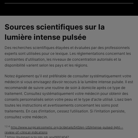
Sources scientifiques sur la
lumière intense pulsée
Des recherches scientifiques étayées et évaluées par des professionnels
experts sont utilisées pour ce lexique. Les réglementations concernant les
contraintes d'utilisation, les niveaux de concentration autorisés et la
disponibilité varient selon les pays et les régions.
Notez également qu'il est préférable de consulter systématiquement votre
médecin si vous envisagez d’avoir recours à la lumière intense pulsée. Il est
recommandé de suivre une routine de soin à domicile après ce type de
traitement. Consultez systématiquement votre médecin pour obtenir des
conseils personnalisés selon votre peau et le type d'acte utilisé. Lisez bien
toutes les instructions et avertissements concernant les soins post
traitements. En cas d’irritation, cessez l’utilisation. Si l’irritation persiste,
consultez votre médecin.
1 2 4
http://www.surgicalcosmetic.org.br/details/543/en-US/intense-pulsed-light--
review-of-clinical-indications
3
https://pubmed.ncbi.nlm.nih.gov/16924047