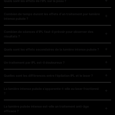
Quels sont les effets de l'IPL sur la peau ?
Combien de temps durent les effets d’un traitement par lumière
intense pulsée ?
Combien de séances d’IPL faut-il prévoir pour observer des
résultats ?
Quels sont les effets secondaires de la lumière intense pulsée ?
Un traitement par IPL est-il douloureux ?
Quelles sont les différences entre l'épilation IPL et le laser ?
La lumière intense pulsée s’apparente-t-elle au laser fractionné
?
La lumière pulsée intense est-elle un traitement anti-âge
efficace ?