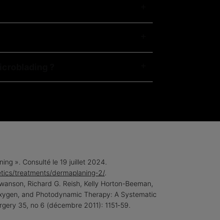
microblading ?
ng ». Consulté le 19 juillet 2024.
ics/treatments/dermaplaning-2/
.
anson, Richard G. Reish, Kelly Horton-Beeman,
Oxygen, and Photodynamic Therapy: A Systematic
urgery 35, no 6 (décembre 2011): 1151‑59.