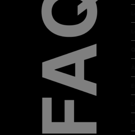
L
L
Q
À
E
L
L