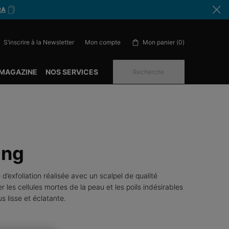
RA
S’inscrire à la Newsletter
Mon panier
0
Mon compte
0 produit in cart
 MAGAZINE
NOS SERVICES
Recherche
ing
’exfoliation réalisée avec un scalpel de qualité
r les cellules mortes de la peau et les poils indésirables
s lisse et éclatante.