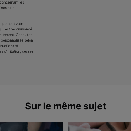
 concernant les
isés et la
tiquement votre
g. Il est recommandé
raitement. Consultez
 personnalisés selon
tructions et
 d’irritation, cessez
Sur le même sujet