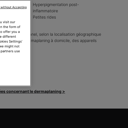
Hyperpigmentation post-
 without Accepting
age
inflammatoire
Petites rides
 visit our
in the form of
o offer you a
ement professionnel, selon la localisation géographique
e different
ur effectuer un dermaplaning à domicile, des appareils
okies Settings’
 we might not
environ.
 partners use
ONNEL
es concernant le dermaplaning >