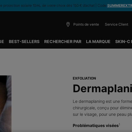
 protection solaire 15mL de votre choix dès 150 € d’achat | Code
SUMMEREXT
Points de vente
Service Client
GE
BEST-SELLERS
RECHERCHER PAR
LA MARQUE
SKIN-C
EXFOLIATION
Dermaplan
Le dermaplaning est une forme d
chirurgicale, conçu pour élimine
sur le visage, pour une peau plu
1
Problématiques visées