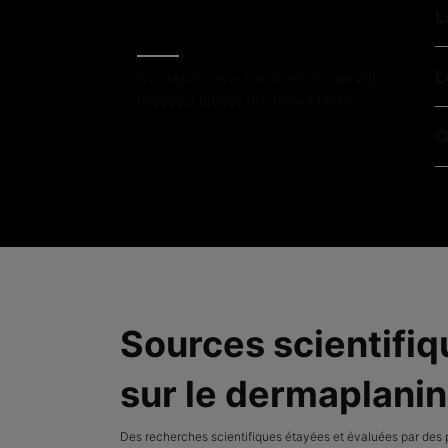
L
L
Nos réponses à vos questions les plus
posées à propos du dermaplaning.
Q
Sources scientifi
sur le dermaplani
Des recherches scientifiques étayées et évaluées par des 