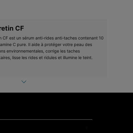
retin CF
in CF est un sérum anti-rides anti-taches contenant 10
tamine C pure. Il aide à protéger votre peau des
ons environnementales, corrige les taches
ires, lisse les rides et ridules et illumine le teint.
xturing Activator
ring Activator est un sérum hydratant et exfoliant à
hyaluronique. Il aide à redonner de l’éclat au teint, lisser
ts, homogénéiser le grain de peau et hydrater