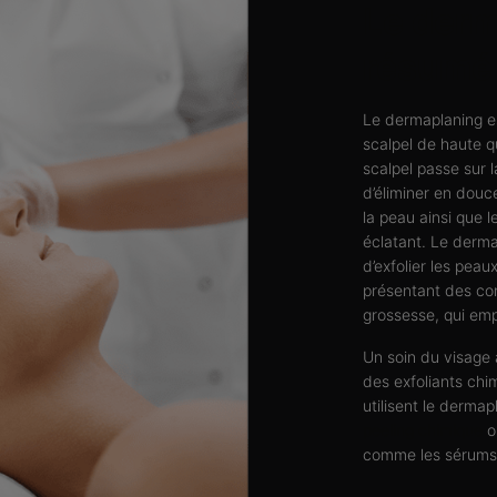
Le derm
résumé
Le dermaplaning es
scalpel de haute q
scalpel passe sur 
d’éliminer en douc
la peau ainsi que le
éclatant. Le derma
d’exfolier les peau
présentant des con
grossesse, qui empê
Un soin du visage 
des exfoliants chi
utilisent le dermap
peeling chimique
ou
comme les sérums 