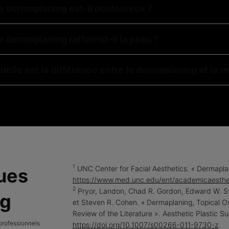
e dermaplaning est-il douloureux ?
e dermaplaning raffermit-il la peau ?
uelle est la différence entre le dermaplaning et le 
1
UNC Center for Facial Aesthetics. « Dermaplani
ques
https://www.med.unc.edu/ent/academicaesthet
2
Pryor, Landon, Chad R. Gordon, Edward W. Sw
ng
et Steven R. Cohen. « Dermaplaning, Topical 
Review of the Literature ». Aesthetic Plastic S
professionnels
https://doi.org/10.1007/s00266-011-9730-z
.