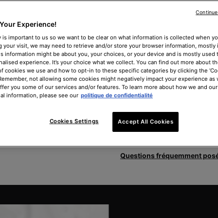
Grain de peau
Continue
Poils indésirables sur le vis
Your Experience!
Teint terne
 is important to us so we want to be clear on what information is collected when you
g your visit, we may need to retrieve and/or store your browser information, mostly 
Gamme de prix
is information might be about you, your choices, or your device and is mostly used t
Entre 45 et 230 € pour un trait
alised experience. It’s your choice what we collect. You can find out more about th
et l’expertise du praticien. Po
of cookies we use and how to opt-in to these specific categories by clicking the ‘Co
 Remember, not allowing some cookies might negatively impact your experience as
sont vendus entre 10 et 200 € 
offer you some of our services and/or features. To learn more about how we and our
al information, please see our
politique de confidentialité
Délai de rétablissement
Aucun délai de rétablissement.
Cookies Settings
Accept All Cookies
TROUVER UN PROFESSI
Questions fréquemment posé