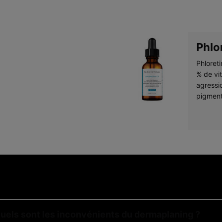
Phlo
Phloret
% de vi
agressi
pigmenta
Rete
Retextu
l’acide 
uels sont les inconvénients du dermaplaning ?
les trai