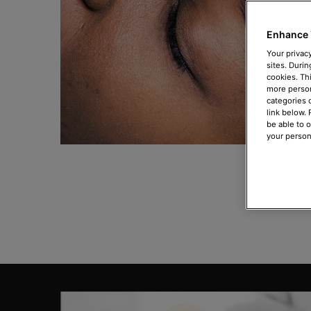
Enhance 
Your privacy
sites. Durin
cookies. Th
more person
categories 
link below.
be able to 
your person