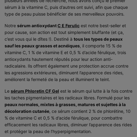
plusieurs années de recherche, nous avons conçu le premier
sérum à la vitamine C, puis d’autres ont suivi, afin que chaque
type de peau puisse bénéficier de ses merveilleux pouvoirs.
Notre
sérum antioxydant
C E Ferulic
est notre best-seller et
pour cause, son action est tout simplement bluffante (et ça,
c’est vous qui le dîtes !). Destiné à
tous les types de peaux
sauf les peaux grasses et acnéiques
, il comporte 15 % de
vitamine C, 1 % de vitamine E et 0,5 % d’acide férulique, trois
antioxydants hautement réputés pour leur action anti-
radicalaire. Ils offrent également une protection accrue contre
les agressions extérieures, diminuent l’apparence des rides,
améliorent la fermeté de la peau et illuminent le teint.
Le
sérum Phloretin CF Gel
est le sérum qui lutte à la fois contre
les taches pigmentaires et les radicaux libres. Formulé pour les
peaux normales, mixtes à grasses, matures et sujettes à la
décoloration cutanée
, ce sérum contient 2 % de phlorétine, 10
% de vitamine C et 0,5 % d’acide férulique, pour combattre
efficacement les radicaux libres, diminuer l’apparence des rides
et protéger la peau de l’hyperpigmentation.