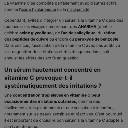
La vitamine C se complète parfaitement avec d’autres actifs,
comme l’
acide hyaluronique
ou la
niacinamide
.
Cependant, évitez d’intégrer un sérum à la vitamine C dans des
routines soins visages comprenant des
AHA/BHA
(dont le
célèbre
acide glycolique
), de l’
acide salicylique
, du
rétinol
,
des
peptides de cuivre
ou encore du
peroxyde de benzoyle
.
Dans ces cas, l’association de la vitamine C avec ces actifs va
soit engendrer des irritations et des desquamations, soit
annuler les effets des actifs en question.
Un sérum hautement concentré en
vitamine C provoque-t-il
systématiquement des irritations ?
Une
concentration trop élevée en vitamine C peut
occasionner des irritations cutanées
, comme des
tiraillements, des picotements et une sensation d’inconfort,
notamment sur les peaux sensibles et réactives. C’est pourquoi
il est important de choisir le bon sérum à la vitamine C adapté à
son type de peau.