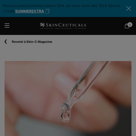
Recevez une protection solaire 15mL de votre choix dès 150 € d’achat
| Code
SUMMEREXTRA
0
Mon
0 produ
panier
Contenu principal
Revenir à Skin-C Magazine