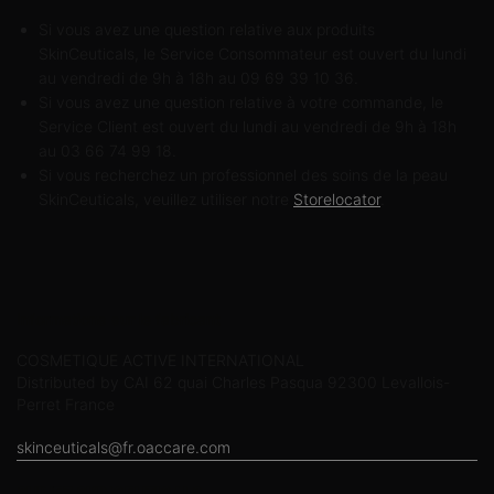
Si vous avez une question relative aux produits
SkinCeuticals, le Service Consommateur est ouvert du lundi
au vendredi de 9h à 18h au 09 69 39 10 36.
Si vous avez une question relative à votre commande, le
Service Client est ouvert du lundi au vendredi de 9h à 18h
au 03 66 74 99 18.
Si vous recherchez un professionnel des soins de la peau
SkinCeuticals, veuillez utiliser notre
Storelocator
.
Informations sur le fabricant
COSMETIQUE ACTIVE INTERNATIONAL
Distributed by CAI 62 quai Charles Pasqua 92300 Levallois-
Perret France
skinceuticals@fr.oaccare.com
SUIVEZ SKINCEUTICALS