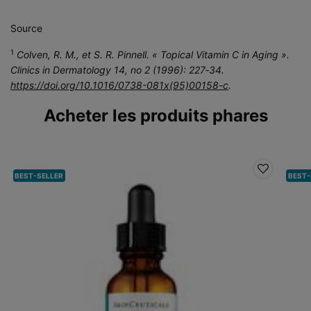
Source
1
Colven, R. M., et S. R. Pinnell. « Topical Vitamin C in Aging ».
Clinics in Dermatology 14, no 2 (1996): 227‑34.
https://doi.org/10.1016/0738-081x(95)00158-c
.
Acheter les produits phares
BEST-SELLER
BEST-