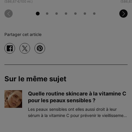
(586,67 €/100 ml.)
(586,67
Partager cet article
Partager sur facebook
Partager sur twitter
Partager sur pinterest
Sur le même sujet
Quelle routine skincare à la vitamine C
pour les peaux sensibles ?
Les peaux sensibles ont elles aussi droit à leur
sérum à la vitamine C pour prévenir le vieillissement
cutané. Découvrez notre routine beauté
spécialement formulée pour ce type de peau, qui