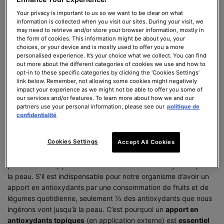
donc compilé toutes vos questions concernant le sérum à la
Your privacy is important to us so we want to be clear on what
vitamine C et nous y répondons dans cet article.
information is collected when you visit our sites. During your visit, we
may need to retrieve and/or store your browser information, mostly in
Pourquoi est-il important d’utiliser un
the form of cookies. This information might be about you, your
choices, or your device and is mostly used to offer you a more
sérum antioxydant ?
personalised experience. It’s your choice what we collect. You can find
out more about the different categories of cookies we use and how to
C’est la question qui revient très souvent : "Pourquoi appliquer
opt-in to these specific categories by clicking the ‘Cookies Settings’
un
sérum antioxydant
alors que je m’en suis passée pendant
link below. Remember, not allowing some cookies might negatively
impact your experience as we might not be able to offer you some of
des années ?" Notre peau se défend naturellement contre les
our services and/or features. To learn more about how we and our
agressions extérieures en interceptant les radicaux libres,
partners use your personal information, please see our
politique de
responsables du vieillissement de la peau. Mais son capital
confidentialité
défense n’est pas illimité et a souvent besoin d’aide pour être
optimal.
Cookies Settings
Accept All Cookies
Vous allez nous dire qu’une alimentation variée et équilibrée
peut suffire à apporter la dose nécessaire d’antioxydants pour
la peau. S’il est indispensable pour notre organisme d’avoir un
apport en antioxydants par une consommation de fruits et de
légumes quotidienne, seulement ⅓ des antioxydants que nous
ingérons vont jusqu’à la peau. C’est pourquoi un
apport en
antioxydants topiques
(en application externe) est
essentiel