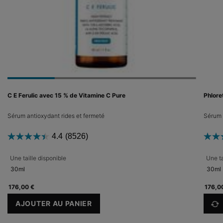
C E Ferulic avec 15 % de Vitamine C Pure
Phlore
Sérum antioxydant rides et fermeté
Sérum 
4.4
(8526)
Une taille disponible
Une ta
30ml
30ml
176,00 €
176,0
AJOUTER AU PANIER
C E FERULIC AVEC 15 % DE VITAMINE C PURE