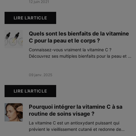
allie efficacité antioxydante et douceur absolue.
Creation Date:
12 juin 2021
Update Date:
03 févr. 2026
LIRE L’ARTICLE
Quels sont les bienfaits de la vitamine
C pour la peau et le corps ?
Connaissez-vous vraiment la vitamine C ?
Découvrez ses multiples bienfaits pour la peau et le
corps ainsi que comment l’intégrer dans votre
routine de soins.
Creation Date:
09 janv. 2025
Update Date:
22 avr. 2025
LIRE L’ARTICLE
Pourquoi intégrer la vitamine C à sa
routine de soins visage ?
La vitamine C est un antioxydant puissant qui
prévient le vieillissement cutané et redonne de
l’éclat à votre teint. Découvrez tout sur ses