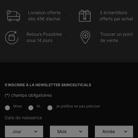
Livraison offerte
3 échantillons
dès 45€ d’achat
offerts par achat
Retours Possibles
Trouver un point
sous 14 jours
de vente
Navigation du pied de page
S’INSCRIRE À LA NEWSLETTER SKINCEUTICALS
(*)
champs obligatoires
Mme
M.
Je préfère ne pas préciser
newslettersignup.title.legend
Date de naissance