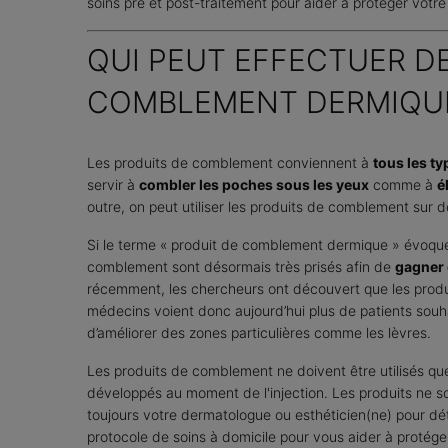
soins pré et post-traitement pour aider à protéger votre 
QUI PEUT EFFECTUER DE
COMBLEMENT DERMIQUE
Les produits de comblement conviennent à
tous les t
servir à
combler les poches sous les yeux
comme à
é
outre, on peut utiliser les produits de comblement sur
Si le terme « produit de comblement dermique » évoque
comblement sont désormais très prisés afin de
gagner
récemment, les chercheurs ont découvert que les produi
médecins voient donc aujourd’hui plus de patients sou
d’améliorer des zones particulières comme les lèvres.
Les produits de comblement ne doivent être utilisés que
développés au moment de l'injection. Les produits ne
toujours votre dermatologue ou esthéticien(ne) pour dé
protocole de soins à domicile pour vous aider à protéger 