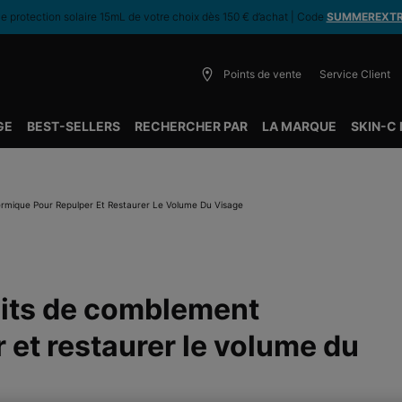
 protection solaire 15mL de votre choix dès 150 € d’achat | Code
SUMMEREXT
Points de vente
Service Client
GE
BEST-SELLERS
RECHERCHER PAR
LA MARQUE
SKIN-C
ermique Pour Repulper Et Restaurer Le Volume Du Visage
uits de comblement
 et restaurer le volume du