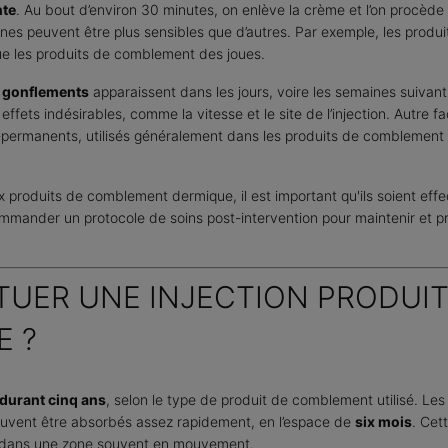
nte
. Au bout d’environ 30 minutes, on enlève la crème et l’on procèd
 zones peuvent être plus sensibles que d’autres. Par exemple, les pro
ue les produits de comblement des joues.
t
gonflements
apparaissent dans les jours, voire les semaines suivant 
fets indésirables, comme la vitesse et le site de l’injection. Autre fac
mi-permanents, utilisés généralement dans les produits de comblement
x produits de comblement dermique, il est important qu'ils soient eff
mander un protocole de soins post-intervention pour maintenir et pro
UER UNE INJECTION PRODUIT
 ?
 durant cinq ans
, selon le type de produit de comblement utilisé. Les
peuvent être absorbés assez rapidement, en l’espace de
six mois
. Cet
té dans une zone souvent en mouvement.