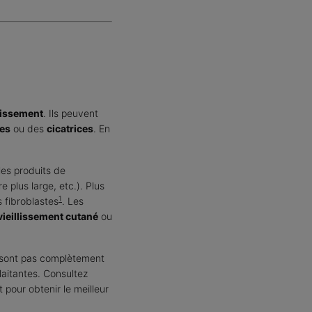
llissement
. Ils peuvent
des
ou des
cicatrices
. En
es produits de
e plus large, etc.). Plus
1
 fibroblastes
. Les
 vieillissement cutané
ou
ne sont pas complètement
laitantes. Consultez
pour obtenir le meilleur