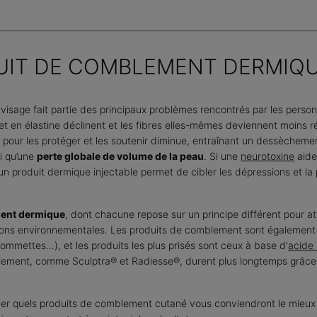
UIT DE COMBLEMENT DERMIQU
visage fait partie des principaux problèmes rencontrés par les perso
 et en élastine déclinent et les fibres elles-mêmes deviennent moins r
e pour les protéger et les soutenir diminue, entraînant un dessèchemen
si qu’une
perte globale de volume de la peau
. Si une
neurotoxine
aide 
 produit dermique injectable permet de cibler les dépressions et la
ment dermique
, dont chacune repose sur un principe différent pour att
sions environnementales. Les produits de comblement sont également 
 pommettes…), et les produits les plus prisés sont ceux à base d'
acide 
ement, comme Sculptra® et Radiesse®, durent plus longtemps grâce à
er quels produits de comblement cutané vous conviendront le mieux e