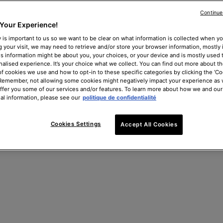
Continue
Your Experience!
 partie des traitements les plus couramment utilisés pour
 is important to us so we want to be clear on what information is collected when you
e. Une fois injectés par des praticien(ne)s expérimenté(e)s, ils
g your visit, we may need to retrieve and/or store your browser information, mostly 
is information might be about you, your choices, or your device and is mostly used t
une apparence plus lisse et repulpée ou de redessiner les
alised experience. It’s your choice what we collect. You can find out more about th
 sont généralement utilisés sur les plis nasolabiaux, les rides
of cookies we use and how to opt-in to these specific categories by clicking the ‘Co
, des joues, des lèvres et du contour des yeux.
 Remember, not allowing some cookies might negatively impact your experience as
offer you some of our services and/or features. To learn more about how we and our
al information, please see our
politique de confidentialité
Cookies Settings
Accept All Cookies