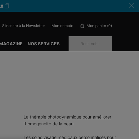
RA
S’inscrire à la Newsletter
Mon panier
0
Mon compte
0 produit in cart
 MAGAZINE
NOS SERVICES
Recherche
La thérapie photodynamique pour améliorer
l’homogénéité de la peau
Les soins visage médicaux personnalisés pour