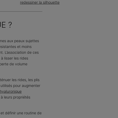
redessiner la silhouette
E ?
nnes aux peaux sujettes
ésistantes et moins
t. L’association de ces
à lisser les rides
 perte de volume
énuer les rides, les plis
utilisés pour augmenter
hyaluronique
 leurs propriétés
t définir une routine de