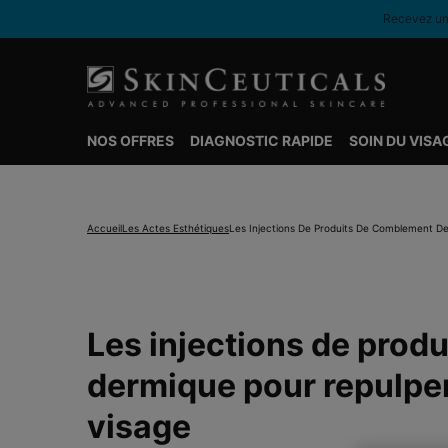
Recevez une
NOS OFFRES
DIAGNOSTIC RAPIDE
SOIN DU VISA
Contenu principal
Accueil
Les Actes Esthétiques
Les Injections De Produits De Comblement D
Les injections de prod
dermique pour repulper
visage