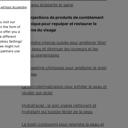
une peau éclatante et saine
 without Accepting
Les injections de produits de comblement
 visit our
dermique pour repulper et restaurer le
in the form of
volume du visage
o offer you a
e different
okies Settings’
La lumière intense pulsée pour améliorer l’état
 we might not
de la peau et diminuer les rougeurs et les
 partners use
taches pigmentaires
Les peelings chimiques pour améliorer le grain
de peau
La microdermabrasion pour exfolier la peau et
révéler son éclat
HydraFacial : le soin visage nettoyant et
hydratant qui booste l’éclat de la peau
Le body contouring pour retendre la peau et