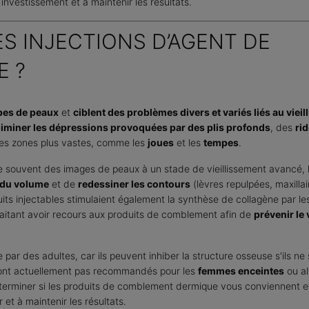
investissement et à maintenir les résultats.
S INJECTIONS D’AGENT DE
 ?
ypes de peaux
et
ciblent des problèmes divers et variés liés au viei
liminer les dépressions provoquées par des plis profonds
, des
ri
 des zones plus vastes, comme les
joues
et les
tempes
.
 souvent des images de peaux à un stade de vieillissement avancé, l
 du volume
et de
redessiner les contours
(lèvres repulpées, maxillair
ts injectables stimulaient également la synthèse de collagène par les
haitant avoir recours aux produits de comblement afin de
prévenir le
 par des adultes, car ils peuvent inhiber la structure osseuse s'ils 
 sont actuellement pas recommandés pour les
femmes enceintes
ou al
terminer si les produits de comblement dermique vous conviennent et 
et à maintenir les résultats.