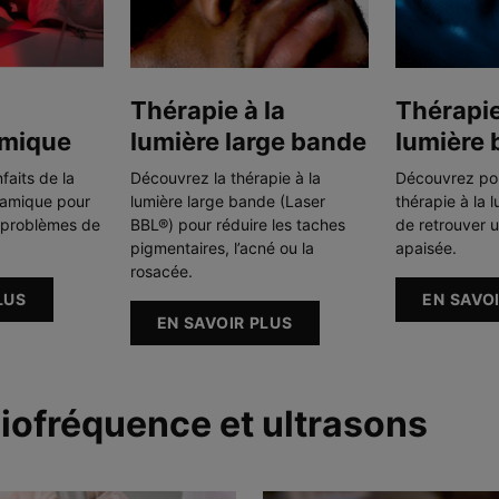
Thérapie à la
Thérapie
mique
lumière large bande
lumière 
faits de la
Découvrez la thérapie à la
Découvrez pour
namique pour
lumière large bande (Laser
thérapie à la 
s problèmes de
BBL®) pour réduire les taches
de retrouver 
pigmentaires, l’acné ou la
apaisée.
rosacée.
LUS
EN SAVO
EN SAVOIR PLUS
diofréquence et ultrasons