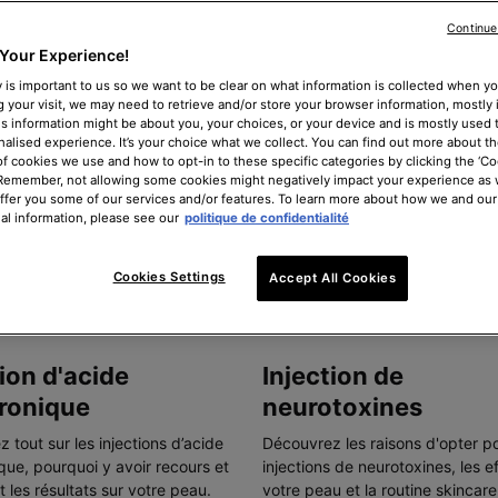
Continue
Your Experience!
 is important to us so we want to be clear on what information is collected when you
g your visit, we may need to retrieve and/or store your browser information, mostly 
is information might be about you, your choices, or your device and is mostly used t
alised experience. It’s your choice what we collect. You can find out more about th
of cookies we use and how to opt-in to these specific categories by clicking the ‘Co
 Remember, not allowing some cookies might negatively impact your experience as
offer you some of our services and/or features. To learn more about how we and our
al information, please see our
politique de confidentialité
Cookies Settings
Accept All Cookies
tion d'acide
Injection de
ronique
neurotoxines
 tout sur les injections d’acide
Découvrez les raisons d'opter po
que, pourquoi y avoir recours et
injections de neurotoxines, les e
t les résultats sur votre peau.
votre peau et la routine skincare