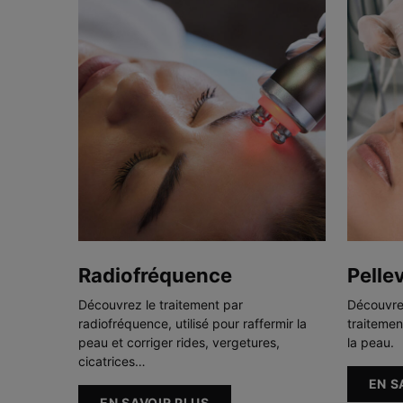
Radiofréquence
Pelle
Découvrez le traitement par
Découvrez
radiofréquence, utilisé pour raffermir la
traitement
peau et corriger rides, vergetures,
la peau.
cicatrices…
EN S
EN SAVOIR PLUS