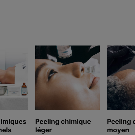
himiques
Peeling chimique
Peeling 
nels
léger
moyen