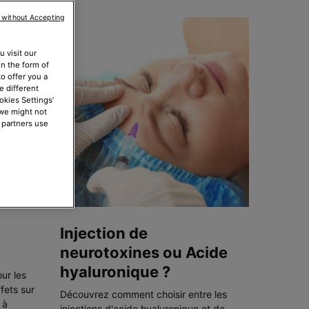
 without Accepting
 visit our
in the form of
o offer you a
e different
okies Settings’
 we might not
 partners use
Injection de
neurotoxines ou Acide
hyaluronique ?
ur les
ffets sur
Découvrez comment choisir entre les
 à
injections d'acide hyaluronique et de