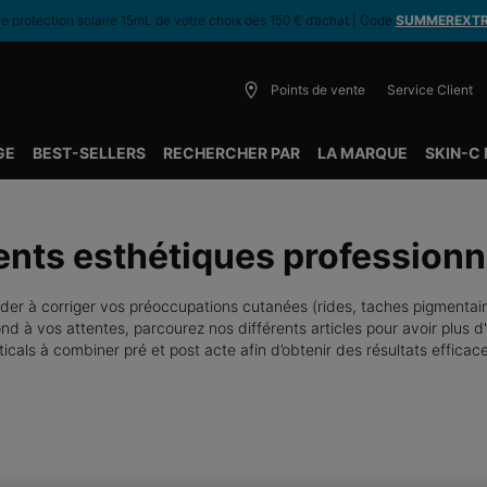
 protection solaire 15mL de votre choix dès 150 € d’achat | Code
SUMMEREXT
Points de vente
Service Client
GE
BEST-SELLERS
RECHERCHER PAR
LA MARQUE
SKIN-C
ents esthétiques professionn
der à corriger vos préoccupations cutanées (rides, taches pigmentair
ond à vos attentes, parcourez nos différents articles pour avoir plus d
icals à combiner pré et post acte afin d’obtenir des résultats efficac