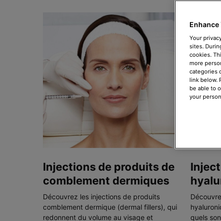
Enhance 
Your privacy
sites. Durin
cookies. Th
more person
categories 
link below.
be able to 
your person
Injections de produits de
Injec
comblement dermiques
hyalu
Découvrez les injections de produits
Découvrez
comblement dermique (dermal fillers), qui
hyaluroni
redonnent du volume au visage et
quels son